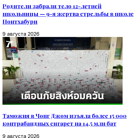
Родители забрали тело 12-летней
школьницы — 9-я жертва стрельбы в школе
Нонтхабури
9 августа 2026
Таможня в Чонг Джом изъяла более 15 000
контрабандных сигарет на 14,5 млн бат
9 августа 2026