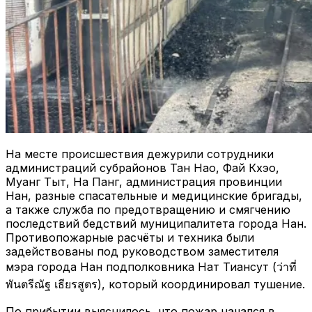
На месте происшествия дежурили сотрудники
администраций субрайонов Тан Нао, Фай Кхэо,
Муанг Тыт, На Панг, администрация провинции
Нан, разные спасательные и медицинские бригады,
а также служба по предотвращению и смягчению
последствий бедствий муниципалитета города Нан.
Противопожарные расчёты и техника были
задействованы под руководством заместителя
мэра города Нан подполковника Нат Тиансут (ว่าที่
พันตรีณัฐ เธียรสูตร), который координировал тушение.
По прибытии выяснилось, что пожар начался в