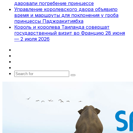
даровали погребение принцессе
Управление королевского двора объявило
время и маршруты для поклонения у гроба
принцессы Паджракитиябха
Король и королева Таиланда совершат
государственный визит во Францию 28 июня
— 2 июля 2026
Facebook
X
vk.com
Telegram
Search
for