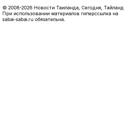
© 2008-2026 Новости Таиланда, Сегодня, Тайланд
При использовании материалов гиперссылка на
sabai-sabai.ru обязательна.
Facebook
X
VKontakte
Odnoklassniki
WhatsApp
Telegram
Viber
Back
to
top
button