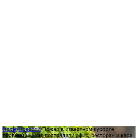
Home
/
Новости
/
Пожар в известном курорте
провинции Нан: пострадали офис, ресторан и кафе