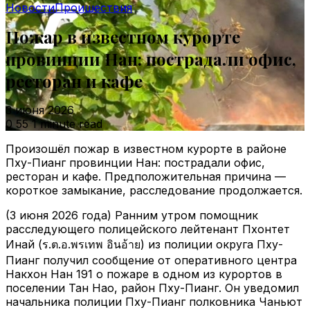
Новости
Проишествия
Пожар в известном курорте
провинции Нан: пострадали офис,
ресторан и кафе
3 июня 2026
0
55
1 minute read
Произошёл пожар в известном курорте в районе
Пху-Пианг провинции Нан: пострадали офис,
ресторан и кафе. Предположительная причина —
короткое замыкание, расследование продолжается.
(3 июня 2026 года) Ранним утром помощник
расследующего полицейского лейтенант Пхонтет
Инай (ร.ต.อ.พรเทพ อินอ้าย) из полиции округа Пху-
Пианг получил сообщение от оперативного центра
Накхон Нан 191 о пожаре в одном из курортов в
поселении Тан Нао, район Пху-Пианг. Он уведомил
начальника полиции Пху-Пианг полковника Чаньют