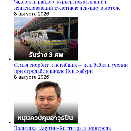
Задержан райдер-курьер, похитивший и
изнасиловавший 17-летнюю девушку в мотеле
8 августа 2026
Семья скорбит: 3 погибших — дед, бабка и ученик
при стрельбе в школе Нонтхабури
8 августа 2026
Политика «Анутин–Киттитрат»: контроль