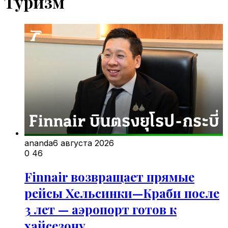
Туризм
ananda
6 августа 2026
0
46
Finnair возвращает прямые
рейсы Хельсинки—Краби после
3 лет — аэропорт готов к
хайсезону