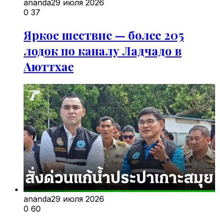
ananda
29 июля 2026
0
37
Яркое шествие — более 205
лодок по каналу Ладчадо в
Аюттхае
ananda
29 июля 2026
0
60