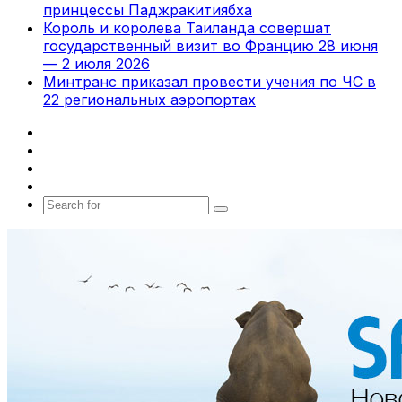
принцессы Паджракитиябха
Король и королева Таиланда совершат
государственный визит во Францию 28 июня
— 2 июля 2026
Минтранс приказал провести учения по ЧС в
22 региональных аэропортах
Facebook
X
vk.com
Telegram
Search
for