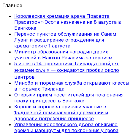
Главное
Королевская кремация врача Прасерта
Прасатхонг-Осота назначена на 8 августа в
Бангкоке
Перенос пунктов обслуживания на Санам
Луанг и расширение ограждения для
крематория с 1 августа
Министр образования наградил двоих
учителей в Накхон Рачасима за героизм
5 июля в 14 провинциях Таиланда пройдёт
экзамен «ก.พ.» — ожидаются пробки около
центров
Минобр и тюремная служба открывают классы
в тюрьмах Таиланда
Открыли приём посетителей для поклонения
праху принцессы в Бангкоке
Король и королева приняли участие в
15‑дневной поминальной церемонии и
даровали погребение принцессе
Управление королевского двора объявило
время и маршруты для поклонения у гроба