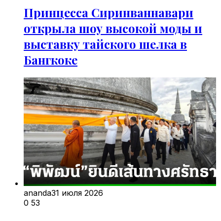
Принцесса Сиринваннавари
открыла шоу высокой моды и
выставку тайского шелка в
Бангкоке
ananda
31 июля 2026
0
53