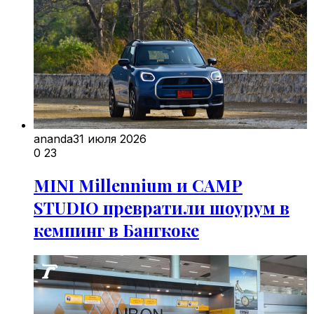
ananda
31 июля 2026
0
23
MINI Millennium и CAMP
STUDIO превратили шоурум в
кемпинг в Бангкоке