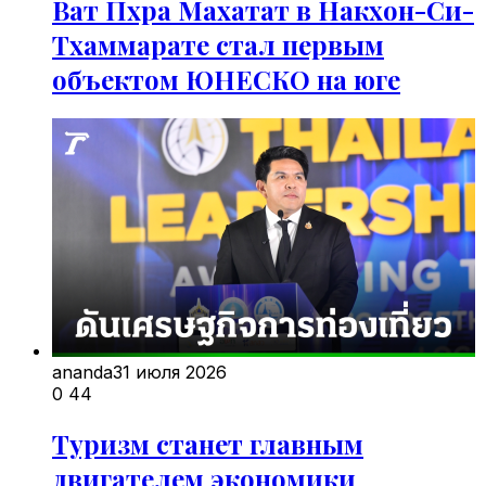
Ват Пхра Махатат в Накхон-Си-
Тхаммарате стал первым
объектом ЮНЕСКО на юге
ananda
31 июля 2026
0
44
Туризм станет главным
двигателем экономики