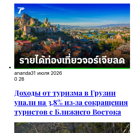
ananda
31 июля 2026
0
28
Доходы от туризма в Грузии
упали на 3,8% из‑за сокращения
туристов с Ближнего Востока