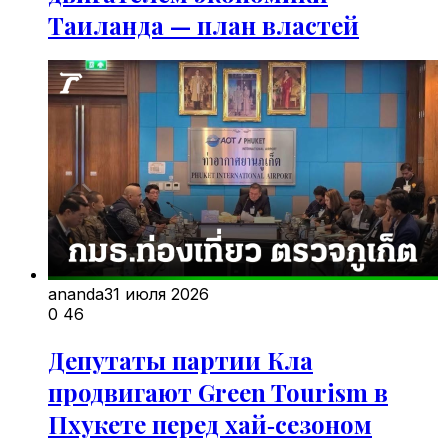
Таиланда — план властей
ananda
31 июля 2026
0
46
Депутаты партии Кла
продвигают Green Tourism в
Пхукете перед хай‑сезоном