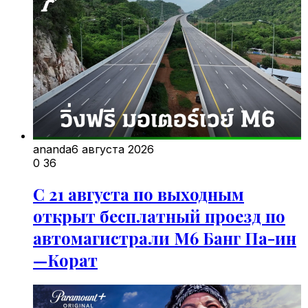
ananda
6 августа 2026
0
36
С 21 августа по выходным
открыт бесплатный проезд по
автомагистрали M6 Банг Па-ин
—Корат