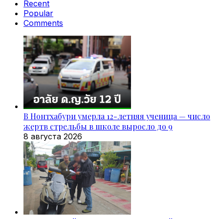
Recent
Popular
Comments
В Нонтхабури умерла 12-летняя ученица — число
жертв стрельбы в школе выросло до 9
8 августа 2026