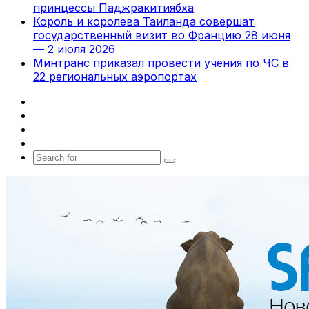
принцессы Паджракитиябха
Король и королева Таиланда совершат
государственный визит во Францию 28 июня
— 2 июля 2026
Минтранс приказал провести учения по ЧС в
22 региональных аэропортах
Facebook
X
vk.com
Telegram
Search
for