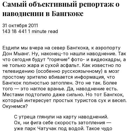
Самый объективный репортаж о
наводнении в Бангкоке
31 октября 2011
143
18 441
1 minute read
Ездили мы вчера на север Бангкока, к аэропорту
Дон Мыанг. Ну, наконец-то нашли наводнение. Так
что сегодня будут “горячие” фото- и видеокадры, а
не только жара и сухой асфальт. Как известно по
телевидению (особенно русскоязычному) в мозг
простому зрителю вбивается информация, что
Бангкок полностью затоплен. Это не так. Более
того — это наглое вранье. Да, наводнение есть.
Местами подтопило даже сильно. Но тот Бангкок,
который интересует простых туристов сух и весел.
Окунемся?
С утреца глянули на карту наводнений.
Ох, ни фига себе скорость затопления —
уже парк Чатучак под водой. Такое чудо