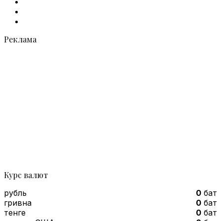
X
vk.com
Telegram
Реклама
Курс валют
рубль
0
бат
гривна
0
бат
тенге
0
бат