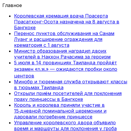
Главное
Королевская кремация врача Прасерта
Прасатхонг-Осота назначена на 8 августа в
Бангкоке
Перенос пунктов обслуживания на Санам
Луанг и расширение ограждения для
крематория с 1 августа
Министр образования наградил двоих
учителей в Накхон Рачасима за героизм
5 июля в 14 провинциях Таиланда пройдёт
экзамен «ก.พ.» — ожидаются пробки около
центров
Минобр и тюремная служба открывают классы
в тюрьмах Таиланда
Открыли приём посетителей для поклонения
праху принцессы в Бангкоке
Король и королева приняли участие в
15‑дневной поминальной церемонии и
даровали погребение принцессе
Управление королевского двора объявило
время и маршруты для поклонения у гроба