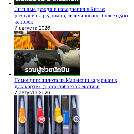
Сильные дожди и наводнения в Китае:
разрушены 345 домов, эвакуированы более 6,500
человек
7 августа 2026
Помощник пилота из Малайзии задержан в
Джакарте с 70,000 таблеток экстази
7 августа 2026