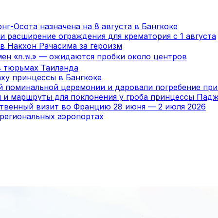
нг-Осота назначена на 8 августа в Бангкоке
и расширение ограждения для крематория с 1 августа
в Накхон Рачасима за героизм
мен «ก.พ.» — ожидаются пробки около центров
в тюрьмах Таиланда
ху принцессы в Бангкоке
ой поминальной церемонии и даровали погребение пр
я и маршруты для поклонения у гроба принцессы Пад
ственный визит во Францию 28 июня — 2 июля 2026
 региональных аэропортах