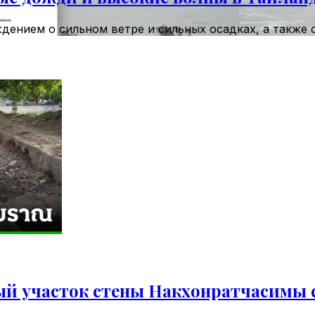
дением о сильном ветре и сильных осадках, а также
й участок стены Накхонратчасимы с