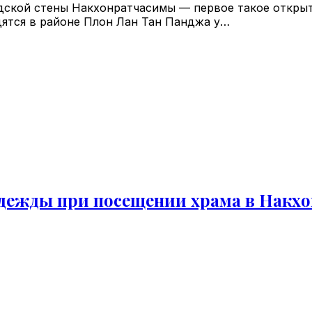
ской стены Накхонратчасимы — первое такое открыти
дятся в районе Плон Лан Тан Панджа у…
одежды при посещении храма в Накх