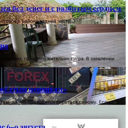
ся без денег и с разбитым сердцем
ил себя в районе задней части…
гра
ападении, предположительно тигра. В заявлении
 «жёлтым ценникам»
тем, за что приходится бороться самому. Если…
 6–9 августа