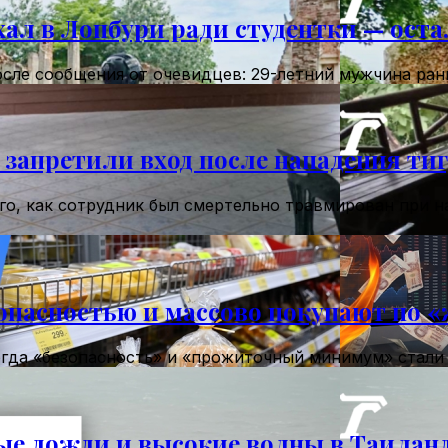
ал в Лопбури ради студентки — остал
сле сообщения от очевидцев: 29-летний мужчина ран
 запретили вход после нападения ти
го, как сотрудник был смертельно травмирован при н
опасностью и массово покупают по
огда «безопасность» и «прожиточный минимум» стали 
е дожди и высокие волны в Таиланде