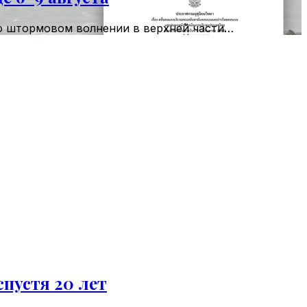
 о штормовом волнении в верхней части…
пустя 20 лет