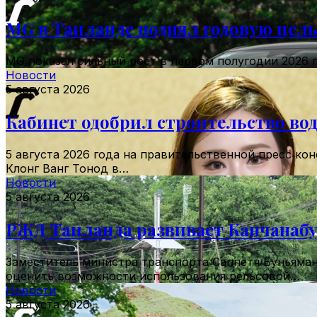
MG в Таиланде поднял годовую цель 
MG показал сильный рост в первом полугодии 2026 г
Новости
5 августа 2026
Кабинет одобрил строительство вод
5 августа 2026 года на правительственной пресс‑ко
Клонг Ванг Тонод в…
Новости
5 августа 2026
РЖД Таиланда развивает Канчанабу
Заместитель министра транспорта Саппетч Буньяман
оценить возможности использования рельсовой…
Новости
5 августа 2026