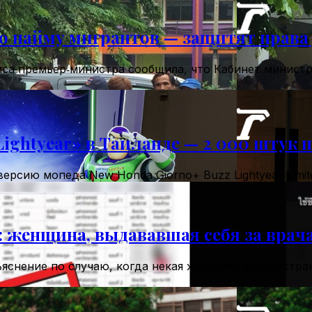
о найму мигрантов — защитят права
офиса премьер‑министра сообщила, что Кабинет минис
ghtyear» в Таиланде — 2 000 штук п
ерсию мопеда New Honda Giorno+ Buzz Lightyear Lim
женщина, выдававшая себя за врача,
яснение по случаю, когда некая женщина распростран