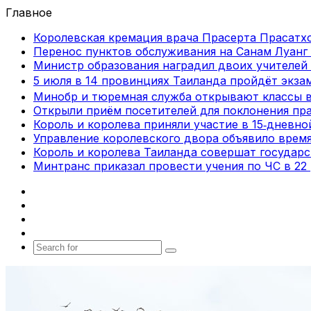
Главное
Королевская кремация врача Прасерта Прасатхо
Перенос пунктов обслуживания на Санам Луанг 
Министр образования наградил двоих учителей 
5 июля в 14 провинциях Таиланда пройдёт экза
Минобр и тюремная служба открывают классы 
Открыли приём посетителей для поклонения пра
Король и королева приняли участие в 15‑дневн
Управление королевского двора объявило врем
Король и королева Таиланда совершат государ
Минтранс приказал провести учения по ЧС в 22
Facebook
X
vk.com
Telegram
Search
for