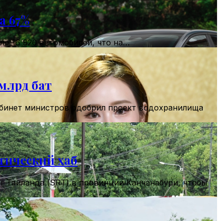
а 67%
ло 16 920 автомобилей, что на…
 млрд бат
Кабинет министров одобрил проект водохранилища
тический хаб
 Таиланда (SRT) в провинции Канчанабури, чтобы