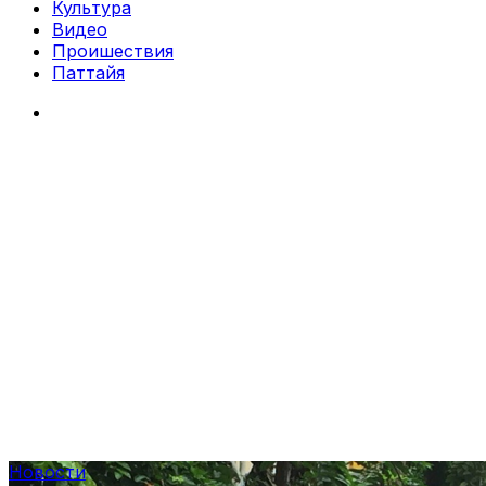
Культура
Видео
Проишествия
Паттайя
Search
for
Новости