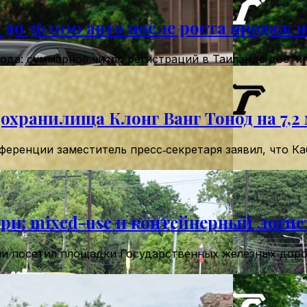
до 36 000 авто после роста продаж н
ода: суммарное число регистраций в Таиланде достиг
охранилища Клонг Ванг Тонод на 7,2
нференции заместитель пресс‑секретаря заявил, что 
ри: mixed-use и контейнерный логис
и посетил площадки Государственных железных дорог