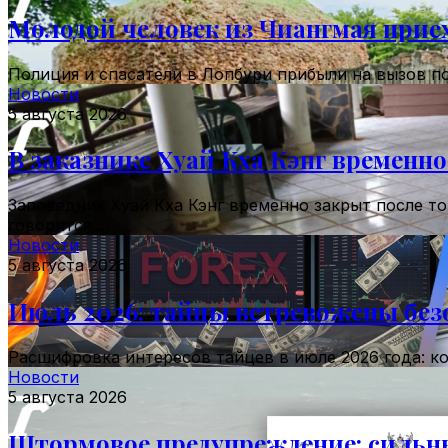
Молодой человек из Чиангмая приех
Полиция и спасатели в Лопбури прибыли на вызов по
Новости
5 августа 2026
В заказнике Хуай Кха Кэнг временно
Заповедник Хуай Кха Кэнг временно закрыт после то
говорится,…
Новости
5 августа 2026
Июль 2026: тайцы встревожены без
Расшифровка интересов тайцев в июле 2026 года: к
Новости
5 августа 2026
Штормовое предупреждение: сильны