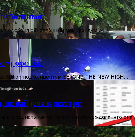
 работников
тров одобрил обновлённый меморандум о
о 74 900 бат
ited Edition под концептом BEYOND THE NEW HIGH…
 не найдена в реестре
яла в социальных сетях фото и утверждала, что она