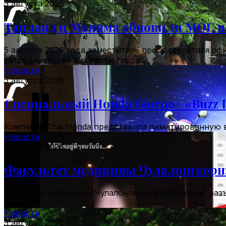
5 августа 2026
Таиланд и Мьянма обновили MOU п
5 августа 2026 года заместитель пресс‑секретаря 
сотрудничестве в области труда…
Новости
5 августа 2026
Специальный Honda Giorno+ «Buzz Li
Компания Thai Honda представила лимитированную в
Новости
5 августа 2026
Факультет медицины Чулалонгкорн: 
Факультет медицины Чулалонгкорн опубликовал разъ
врач,…
Новости
5 августа 2026