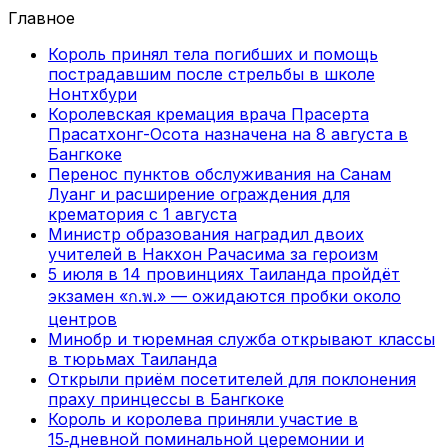
Главное
Король принял тела погибших и помощь
пострадавшим после стрельбы в школе
Нонтхбури
Королевская кремация врача Прасерта
Прасатхонг-Осота назначена на 8 августа в
Бангкоке
Перенос пунктов обслуживания на Санам
Луанг и расширение ограждения для
крематория с 1 августа
Министр образования наградил двоих
учителей в Накхон Рачасима за героизм
5 июля в 14 провинциях Таиланда пройдёт
экзамен «ก.พ.» — ожидаются пробки около
центров
Минобр и тюремная служба открывают классы
в тюрьмах Таиланда
Открыли приём посетителей для поклонения
праху принцессы в Бангкоке
Король и королева приняли участие в
15‑дневной поминальной церемонии и