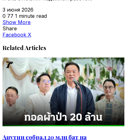
3 июня 2026
0
77
1 minute read
Show More
Share
VKontakte
Odnoklassniki
WhatsApp
Telegram
Viber
Facebook
X
Related Articles
Анутин собрал 20 млн бат на