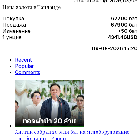
обновлено @ 2026/08/09
Цена золота в Таиланде
Покупка
67700
бат
Продажа
67900
бат
Изменение
+50
бат
1 унция
4341.46USD
09-08-2026 15:20
Recent
Popular
Comments
Анутин собрал 20 млн бат на медоборудование
для больницы Ранонг