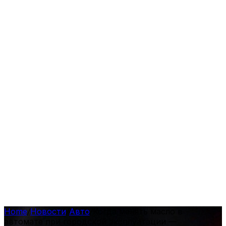
Home
/
Новости
/
Авто
/
Когда менять масло в
автомате при городской эксплуатации —