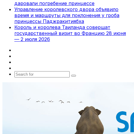
даровали погребение принцессе
Управление королевского двора объявило
время и маршруты для поклонения у гроба
принцессы Паджракитиябха
Король и королева Таиланда совершат
государственный визит во Францию 28 июня
— 2 июля 2026
Facebook
X
vk.com
Telegram
Search
for