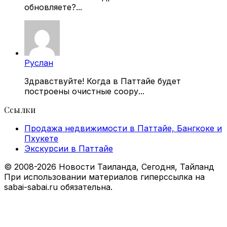
обновляете?...
Руслан
Здравствуйте! Когда в Паттайе будет
построены очистные соору...
Ссылки
Продажа недвижимости в Паттайе, Бангкоке и
Пхукете
Экскурсии в Паттайе
© 2008-2026 Новости Таиланда, Сегодня, Тайланд
При использовании материалов гиперссылка на
sabai-sabai.ru обязательна.
Facebook
X
VKontakte
Odnoklassniki
WhatsApp
Telegram
Viber
Back
to
top
button