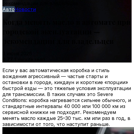
рекомендации для владельцев
Авто
Новости
Когда менять масло в автомате при
городской эксплуатации —
рекомендации для владельцев
3 июня 2026
0
77
1 minute read
Если у вас автоматическая коробка и стиль
вождения агрессивный — частые старты и
остановки в городе, кикдаун и короткие «порции»
быстрой езды — это тяжелые условия эксплуатации
для трансмиссии. В таких случаях это Severe
Conditions: коробка нагревается сильнее обычного, и
стандартные интервалы 40 000 или 100 000 км из
сервисной книжки не подходят. Рекомендуем
менять масло каждые 25–30 тыс. км или раз в год, в
зависимости от того, что наступит раньше.