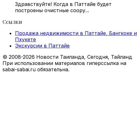
Здравствуйте! Когда в Паттайе будет
построены очистные соору...
Ссылки
Продажа недвижимости в Паттайе, Бангкоке и
Пхукете
Экскурсии в Паттайе
© 2008-2026 Новости Таиланда, Сегодня, Тайланд
При использовании материалов гиперссылка на
sabai-sabai.ru обязательна.
Facebook
X
VKontakte
Odnoklassniki
WhatsApp
Telegram
Viber
Back
to
top
button