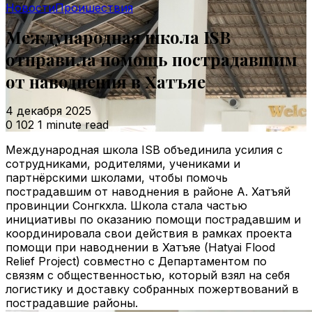
Новости
Проишествия
Международная школа ISB
отправила помощь пострадавшим
от наводнения в Хатъяе
4 декабря 2025
0
102
1 minute read
Международная школа ISB объединила усилия с
сотрудниками, родителями, учениками и
партнёрскими школами, чтобы помочь
пострадавшим от наводнения в районе А. Хатъяй
провинции Сонгкхла. Школа стала частью
инициативы по оказанию помощи пострадавшим и
координировала свои действия в рамках проекта
помощи при наводнении в Хатъяе (Hatyai Flood
Relief Project) совместно с Департаментом по
связям с общественностью, который взял на себя
логистику и доставку собранных пожертвований в
пострадавшие районы.