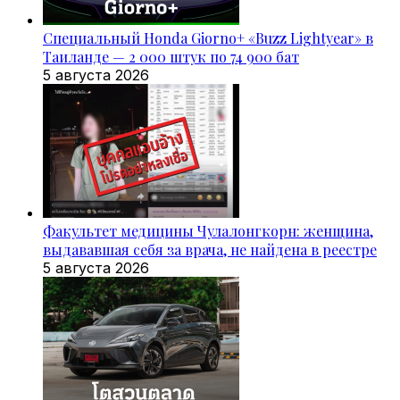
Специальный Honda Giorno+ «Buzz Lightyear» в
Таиланде — 2 000 штук по 74 900 бат
5 августа 2026
Факультет медицины Чулалонгкорн: женщина,
выдававшая себя за врача, не найдена в реестре
5 августа 2026