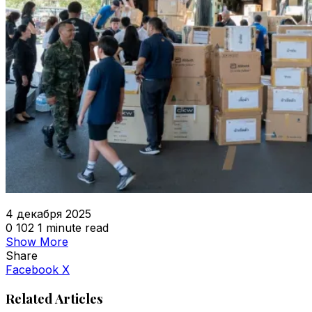
4 декабря 2025
0
102
1 minute read
Show More
Share
VKontakte
Odnoklassniki
WhatsApp
Telegram
Viber
Facebook
X
Related Articles