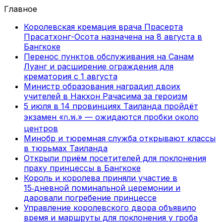
Главное
Королевская кремация врача Прасерта
Прасатхонг-Осота назначена на 8 августа в
Бангкоке
Перенос пунктов обслуживания на Санам
Луанг и расширение ограждения для
крематория с 1 августа
Министр образования наградил двоих
учителей в Накхон Рачасима за героизм
5 июля в 14 провинциях Таиланда пройдёт
экзамен «ก.พ.» — ожидаются пробки около
центров
Минобр и тюремная служба открывают классы
в тюрьмах Таиланда
Открыли приём посетителей для поклонения
праху принцессы в Бангкоке
Король и королева приняли участие в
15‑дневной поминальной церемонии и
даровали погребение принцессе
Управление королевского двора объявило
время и маршруты для поклонения у гроба