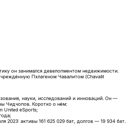
литику он занимался девелопментом недвижимости.
учреждённую Пхлагеном Чавалитом (Chavalit
зования, науки, исследований и инноваций. Он —
ны Чидчопов. Коротко о нём:
 United eSports;
года;
2023: активы 161 625 029 бат, долгов — 19 934 бат.