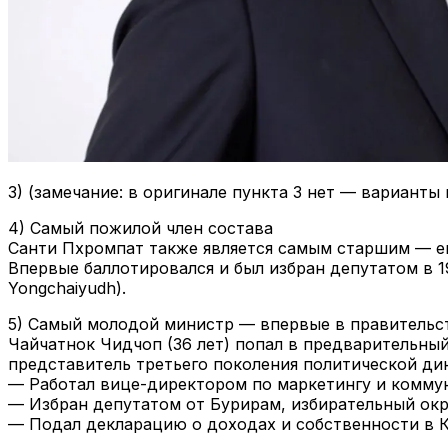
3) (замечание: в оригинале пункта 3 нет — варианты
4) Самый пожилой член состава
Санти Пхромпат также является самым старшим — ем
Впервые баллотировался и был избран депутатом в 1
Yongchaiyudh).
5) Самый молодой министр — впервые в правительс
Чайчатнок Чидчоп (36 лет) попал в предварительный
представитель третьего поколения политической ди
— Работал вице-директором по маркетингу и коммуник
— Избран депутатом от Бурирам, избирательный округ
— Подал декларацию о доходах и собственности в Ко