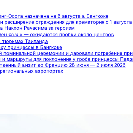
нг-Осота назначена на 8 августа в Бангкоке
и расширение ограждения для крематория с 1 августа
в Накхон Рачасима за героизм
мен «ก.พ.» — ожидаются пробки около центров
в тюрьмах Таиланда
ху принцессы в Бангкоке
ой поминальной церемонии и даровали погребение пр
я и маршруты для поклонения у гроба принцессы Пад
ственный визит во Францию 28 июня — 2 июля 2026
 региональных аэропортах