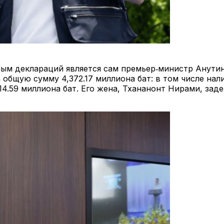
ым деклараций является сам премьер‑министр Анутин 
 общую сумму 4,372.17 миллиона бат: в том числе нал
14.59 миллиона бат. Его жена, Тхананонт Нирами, зад