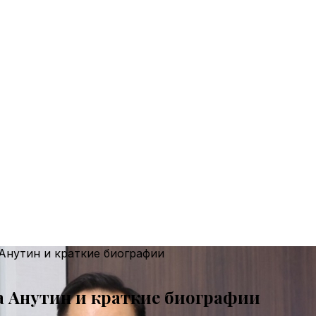
 Анутин и краткие биографии
та Анутин и краткие биографии