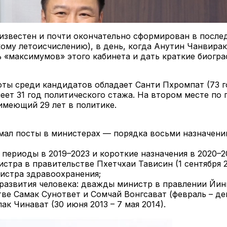
 известен и почти окончательно сформирован в посл
скому летоисчислению), в день, когда Анутин Чанвирак
«максимумов» этого кабинета и дать краткие биогра
 среди кандидатов обладает Санти Пхромпат (73 года
еет 31 год политического стажа. На втором месте п
 имеющий 29 лет в политике.
мал посты в министерах — порядка восьми назначений
периоды в 2019–2023 и короткие назначения в 2020–20
тра в правительстве Пхетчхаи Тависин (1 сентября 20
нистра здравоохранения;
азвития человека: дважды министр в правлении Йингл
е Самак Сунответ и Сомчай Вонгсават (февраль – дек
к Чинават (30 июня 2013 – 7 мая 2014).