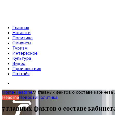
Главная
Новости
Политика
Финансы
Туризм
Интересное
Культура
Видео
Проишествия
Паттайя
Search
for
Home
/
Headline
/
7 главных фактов о составе кабинета
Headline
Новости
Политика
7 главных фактов о составе кабине