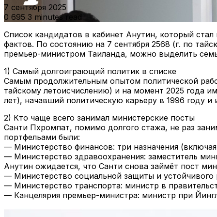
7 сентября 2025
0
695
3 minutes read
Список кандидатов в кабинет Анутин, который стал
фактов. По состоянию на 7 сентября 2568 (г. по тай
премьер-министром Таиланда, можно выделить семь 
1) Самый долгоиграющий политик в списке
Самым продолжительным опытом политической работы
тайскому летоисчислению) и на момент 2025 года им
лет), начавший политическую карьеру в 1996 году и
2) Кто чаще всего занимал министерские посты
Санти Пхромпат, помимо долгого стажа, не раз зани
портфельами были:
— Министерство финансов: три назначения (включая 
— Министерство здравоохранения: заместитель минис
Анутин ожидается, что Санти снова займёт пост ми
— Министерство социальной защиты и устойчивого р
— Министерство транспорта: министр в правительств
— Канцелярия премьер-министра: министр при Йингла