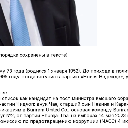
 порядка сохранены в тексте)
у 73 года (родился 1 января 1952). До прихода в по
995 году, когда вступил в партию «Новая Надежда», 
тве
 список как кандидат на пост министра высшего обра
настии Чидчоп: внук Чая, старший сын Невина и Кара
ациям в Buriram United Co., основал команду Buriram
 №2, от партии Phumjai Thai на выборах 14 мая 2023 
миссию по предотвращению коррупции (NACC) 4 июля 