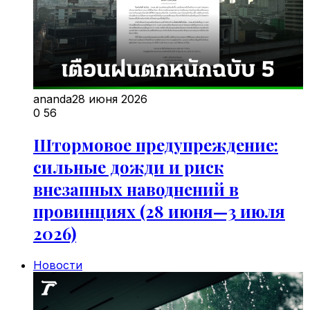
ananda
28 июня 2026
0
56
Штормовое предупреждение:
сильные дожди и риск
внезапных наводнений в
провинциях (28 июня—3 июля
2026)
Новости