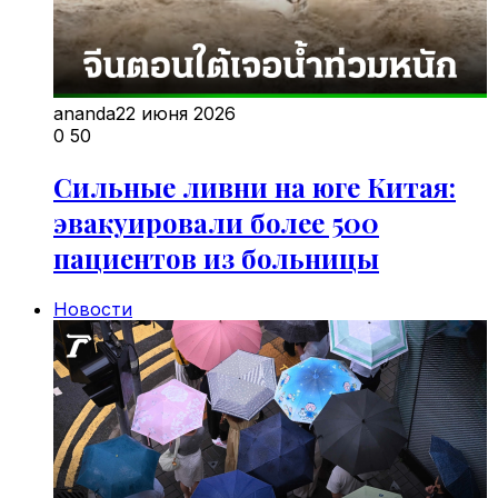
ananda
22 июня 2026
0
50
Сильные ливни на юге Китая:
эвакуировали более 500
пациентов из больницы
Новости