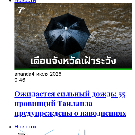
Новости
ananda
4 июля 2026
0
46
Ожидается сильный дождь: 55
провинций Таиланда
предупреждены о наводнениях
Новости