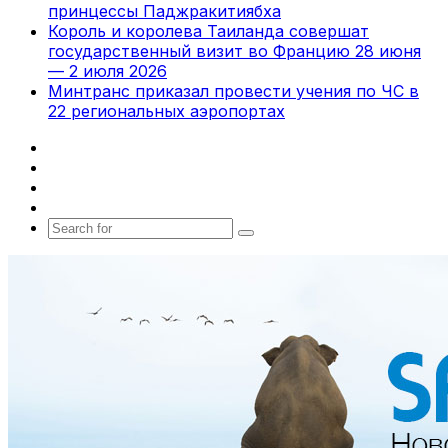
принцессы Паджракитиябха
Король и королева Таиланда совершат
государственный визит во Францию 28 июня
— 2 июля 2026
Минтранс приказал провести учения по ЧС в
22 региональных аэропортах
Facebook
X
vk.com
Telegram
Search
for