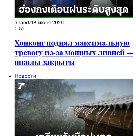
ananda
18 июня 2026
0
51
Хонконг поднял максимальную
тревогу из‑за мощных ливней —
школы закрыты
Новости