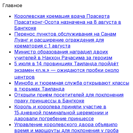
Главное
Королевская кремация врача Прасерта
Прасатхонг-Осота назначена на 8 августа в
Бангкоке
Перенос пунктов обслуживания на Санам
Луанг и расширение ограждения для
крематория с 1 августа
Министр образования наградил двоих
учителей в Накхон Рачасима за героизм
5 июля в 14 провинциях Таиланда пройдёт
экзамен «ก.พ.» — ожидаются пробки около
центров
Минобр и тюремная служба открывают классы
в тюрьмах Таиланда
Открыли приём посетителей для поклонения
праху принцессы в Бангкоке
Король и королева приняли участие в
15‑дневной поминальной церемонии и
даровали погребение принцессе
Управление королевского двора объявило
время и маршруты для поклонения у гроба