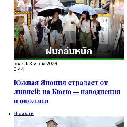
ananda
3 июля 2026
0
44
Южная Япония страдает от
ливней: на Кюсю — наводнения
и оползни
Новости