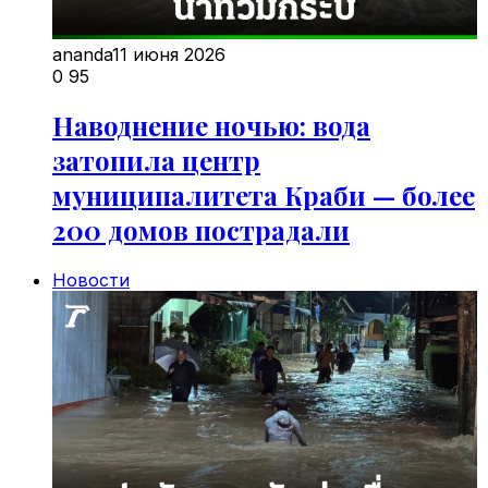
ananda
11 июня 2026
0
95
Наводнение ночью: вода
затопила центр
муниципалитета Краби — более
200 домов пострадали
Новости