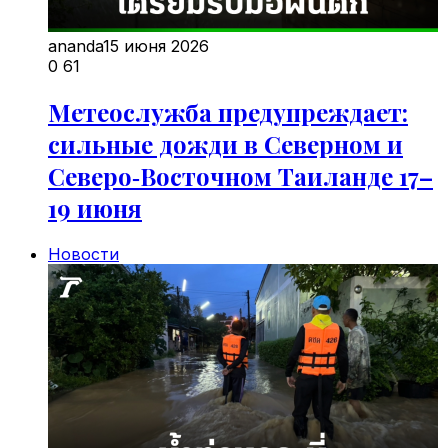
ananda
15 июня 2026
0
61
Метеослужба предупреждает:
сильные дожди в Северном и
Северо‑Восточном Таиланде 17–
19 июня
Новости