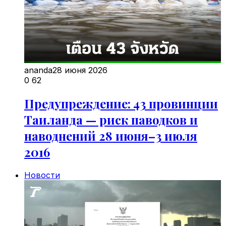
ananda
28 июня 2026
0
62
Предупреждение: 43 провинции
Таиланда — риск паводков и
наводнений 28 июня–3 июля
2016
Новости