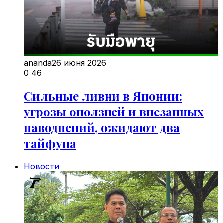
ananda
26 июня 2026
0
46
Сильные ливни в Японии:
угрозы оползней и внезапных
наводнений, ожидают два
тайфуна
Новости