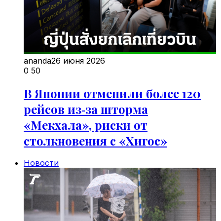
ananda
26 июня 2026
0
50
В Японии отменили более 120
рейсов из‑за шторма
«Мекхала», риски от
столкновения с «Хигос»
Новости