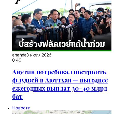
ananda
3 июля 2026
0
49
Анутин потребовал построить
флудвей в Аюттхая — выгоднее
ежегодных выплат 30–40 млрд
бат
Новости