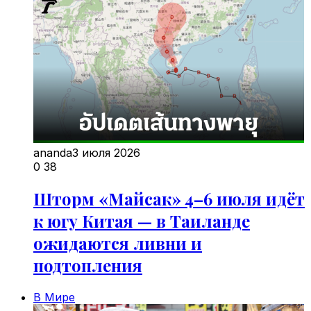
ananda
3 июля 2026
0
38
Шторм «Майсак» 4–6 июля идёт
к югу Китая — в Таиланде
ожидаются ливни и
подтопления
В Мире