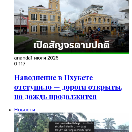
ananda
1 июля 2026
0
117
Наводнение в Пхукете
отступило — дороги открыты,
но дождь продолжится
Новости