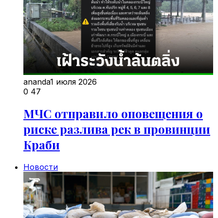
ananda
1 июля 2026
0
47
МЧС отправило оповещения о
риске разлива рек в провинции
Краби
Новости