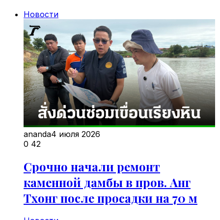
Новости
ananda
4 июля 2026
0
42
Срочно начали ремонт
каменной дамбы в пров. Анг
Тхонг после просадки на 70 м