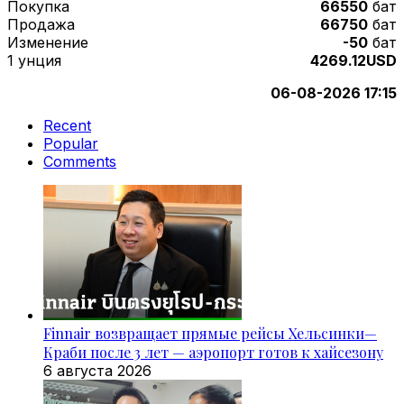
Покупка
66550
бат
Продажа
66750
бат
Изменение
-50
бат
1 унция
4269.12USD
06-08-2026 17:15
Recent
Popular
Comments
Finnair возвращает прямые рейсы Хельсинки—
Краби после 3 лет — аэропорт готов к хайсезону
6 августа 2026