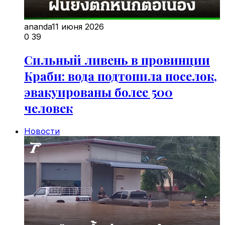
ananda
11 июня 2026
0
39
Сильный ливень в провинции
Краби: вода подтопила поселок,
эвакуированы более 500
человек
Новости