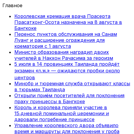
Главное
Королевская кремация врача Прасерта
Прасатхонг-Осота назначена на 8 августа в
Бангкоке
Перенос пунктов обслуживания на Санам
Луанг и расширение ограждения для
крематория с 1 августа
Министр образования наградил двоих
учителей в Накхон Рачасима за героизм
5 июля в 14 провинциях Таиланда пройдёт
экзамен «ก.พ.» — ожидаются пробки около
центров
Минобр и тюремная служба открывают классы
в тюрьмах Таиланда
Открыли приём посетителей для поклонения
праху принцессы в Бангкоке
Король и королева приняли участие в
15‑дневной поминальной церемонии и
даровали погребение принцессе
Управление королевского двора объявило
время и маршруты для поклонения у гроба