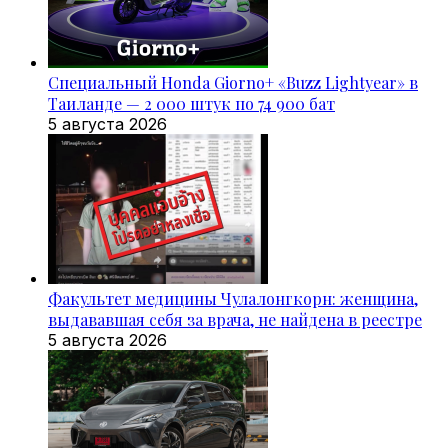
Специальный Honda Giorno+ «Buzz Lightyear» в
Таиланде — 2 000 штук по 74 900 бат
5 августа 2026
Факультет медицины Чулалонгкорн: женщина,
выдававшая себя за врача, не найдена в реестре
5 августа 2026