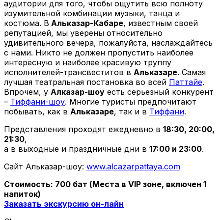
аудитории для того, чтобы ощутить всю полноту
изумительной комбинации музыки, танца и
костюма. В
Альказар-Кабаре
, известным своей
репутацией, мы уверены относительно
удивительного вечера, пожалуйста, наслаждайтесь
с нами. Никто не должен пропустить наиболее
интересную и наиболее красивую труппу
исполнителей-трансвеститов в
Альказаре
. Самая
лучшая театральная постановка во всей
Паттайе
.
Впрочем, у
Алказар-шоу
есть серьезный конкурент
–
Тиффани-шоу
. Многие туристы предпочитают
побывать, как в
Альказаре
, так и в
Тиффани
.
Представления проходят ежедневно в
18:30, 20:00,
21:30
,
а в выходные и праздничные дни в
17:00 и 23:00
.
Сайт Альказар-шоу:
www.alcazarpattaya.com
Стоимость: 700 бат (Места в VIP зоне, включен 1
напиток)
Заказать экскурсию он-лайн