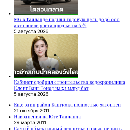
MG в Таиланде поднял годовую цель до 36 000
авто после роста продаж на 67%
5 августа 2026
Кабинет одобрил строительство водохранилища
Клонг Ванг Тонод на 7,2 млрд бат
5 августа 2026
Еще один район Бангкока полностью затоплен
21 октября 2011
Наводнения на Юге Таиланда
29 марта 2011
Самый объективный репортаж о наводнении в