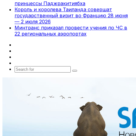
принцессы Паджракитиябха
Король и королева Таиланда совершат
государственный визит во Францию 28 июня
— 2 июля 2026
Минтранс приказал провести учения по ЧС в
22 региональных аэропортах
Facebook
X
vk.com
Telegram
Search
for