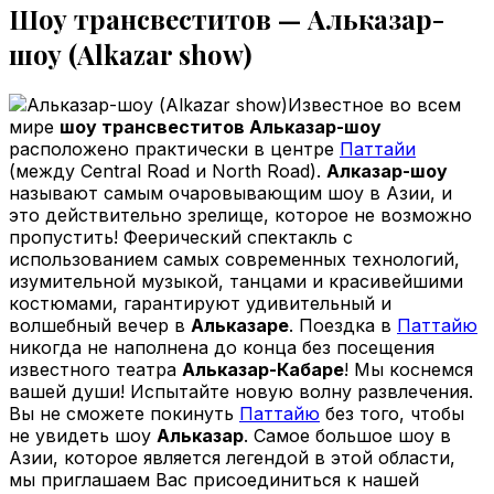
Шоу трансвеститов — Альказар-
шоу (Alkazar show)
Известное во всем
мире
шоу трансвеститов
Альказар-шоу
расположено практически в центре
Паттайи
(между Central Road и North Road).
Aлказар-шоу
называют самым очаровывающим шоу в Азии, и
это действительно зрелище, которое не возможно
пропустить! Феерический спектакль с
использованием самых современных технологий,
изумительной музыкой, танцами и красивейшими
костюмами, гарантируют удивительный и
волшебный вечер в
Альказаре
. Поездка в
Паттайю
никогда не наполнена до конца без посещения
известного театра
Альказар-Кабаре
! Мы коснемся
вашей души! Испытайте новую волну развлечения.
Вы не сможете покинуть
Паттайю
без того, чтобы
не увидеть шоу
Альказар
. Самое большое шоу в
Азии, которое является легендой в этой области,
мы приглашаем Вас присоединиться к нашей