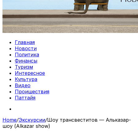
Главная
Новости
Политика
Финансы
Туризм
Интересное
Культура
Видео
Проишествия
Паттайя
Search
for
Home
/
Экскурсии
/
Шоу трансвеститов — Альказар-
шоу (Alkazar show)