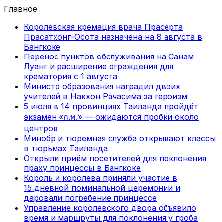
Главное
Королевская кремация врача Прасерта
Прасатхонг-Осота назначена на 8 августа в
Бангкоке
Перенос пунктов обслуживания на Санам
Луанг и расширение ограждения для
крематория с 1 августа
Министр образования наградил двоих
учителей в Накхон Рачасима за героизм
5 июля в 14 провинциях Таиланда пройдёт
экзамен «ก.พ.» — ожидаются пробки около
центров
Минобр и тюремная служба открывают классы
в тюрьмах Таиланда
Открыли приём посетителей для поклонения
праху принцессы в Бангкоке
Король и королева приняли участие в
15‑дневной поминальной церемонии и
даровали погребение принцессе
Управление королевского двора объявило
время и маршруты для поклонения у гроба