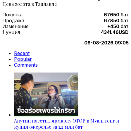
Цена золота в Таиланде
Покупка
67650
бат
Продажа
67850
бат
Изменение
+450
бат
1 унция
4341.46USD
08-08-2026 09:05
Recent
Popular
Comments
Анутин посетил ярмарку OTOP в Муангтонг и
купил ожерелье за 1,2 млн бат