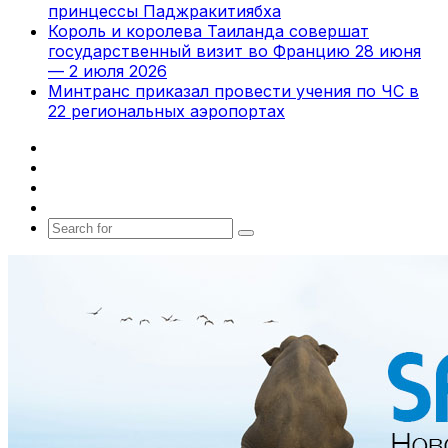
принцессы Паджракитиябха
Король и королева Таиланда совершат
государственный визит во Францию 28 июня
— 2 июля 2026
Минтранс приказал провести учения по ЧС в
22 региональных аэропортах
Facebook
X
vk.com
Telegram
Search
for