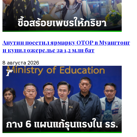
Анутин посетил ярмарку OTOP в Муангтонг
и купил ожерелье за 1,2 млн бат
8 августа 2026