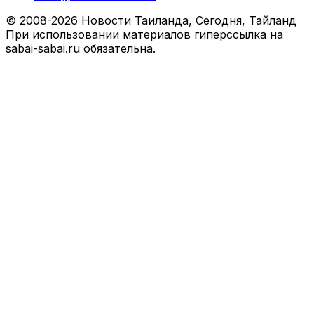
© 2008-2026 Новости Таиланда, Сегодня, Тайланд
При использовании материалов гиперссылка на
sabai-sabai.ru обязательна.
Facebook
X
VKontakte
Odnoklassniki
WhatsApp
Telegram
Viber
Back
to
top
button