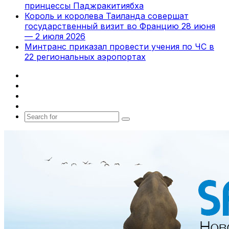
принцессы Паджракитиябха
Король и королева Таиланда совершат
государственный визит во Францию 28 июня
— 2 июля 2026
Минтранс приказал провести учения по ЧС в
22 региональных аэропортах
Facebook
X
vk.com
Telegram
Search
for