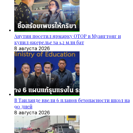
Анутин посетил ярмарку OTOP в Муангтонг и
купил ожерелье за 1,2 млн бат
8 августа 2026
В Таиланде ввели 6 планов безопасности школ на
90 дней
8 августа 2026