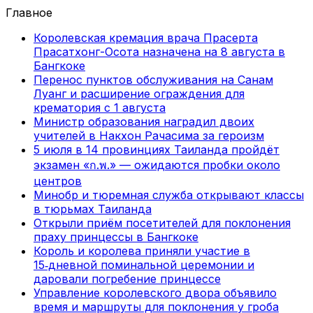
Главное
Королевская кремация врача Прасерта
Прасатхонг-Осота назначена на 8 августа в
Бангкоке
Перенос пунктов обслуживания на Санам
Луанг и расширение ограждения для
крематория с 1 августа
Министр образования наградил двоих
учителей в Накхон Рачасима за героизм
5 июля в 14 провинциях Таиланда пройдёт
экзамен «ก.พ.» — ожидаются пробки около
центров
Минобр и тюремная служба открывают классы
в тюрьмах Таиланда
Открыли приём посетителей для поклонения
праху принцессы в Бангкоке
Король и королева приняли участие в
15‑дневной поминальной церемонии и
даровали погребение принцессе
Управление королевского двора объявило
время и маршруты для поклонения у гроба