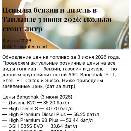
Цены на бензин и дизель в
Таиланде 3 июня 2026: сколько
стоит литр
3 июня 2026
0
45
2 minutes read
Обновление цен на топливо за 3 июня 2026 года.
Проверяем актуальные розничные цены на все
виды топлива — бензин, газолин и дизель — по
данным крупнейших сетей АЗС: Bangchak, PTT,
Shell, PT, Caltex и Susco. Ниже приведены
заявленные цены (бат за литр).
Цены Bangchak (3 июня 2026):
— Дизель B20 — 35.20 бат/л
— High Diesel S — 40.70 бат/л
— High Premium Diesel Plus — 58.25 бат/л
— High Premium 98 Plus — 53.44 бат/л
— GSH E85S EVO — 33.84 бат/л