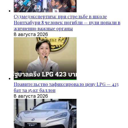
Судмедэкспертиза: при стрельбе в школе
Нонтхабури 8 человек погибли — пули попали в
жизненно важные органы
8 августа 2026
Правительство зафиксировало цену LPG — 423
бат за 15‑кг баллон
8 августа 2026