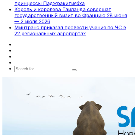
принцессы Паджракитиябха
Король и королева Таиланда совершат
государственный визит во Францию 28 июня
— 2 июля 2026
Минтранс приказал провести учения по ЧС в
22 региональных аэропортах
Facebook
X
vk.com
Telegram
Search
for