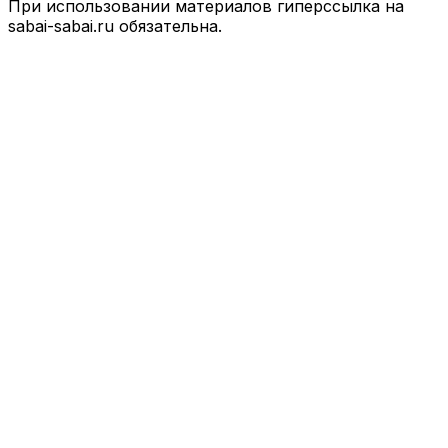
При использовании материалов гиперссылка на
sabai-sabai.ru обязательна.
Facebook
X
VKontakte
Odnoklassniki
WhatsApp
Telegram
Viber
Back
to
top
button