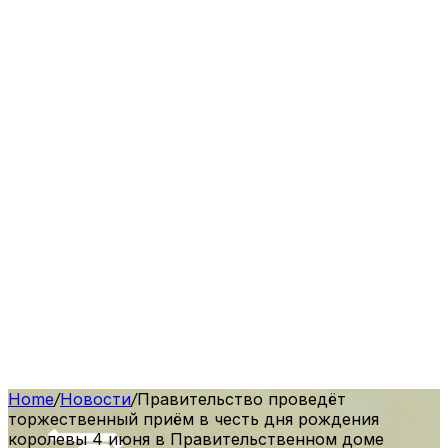
Home
/
Новости
/
Правительство проведёт
торжественный приём в честь дня рождения
королевы 4 июня в Правительственном доме