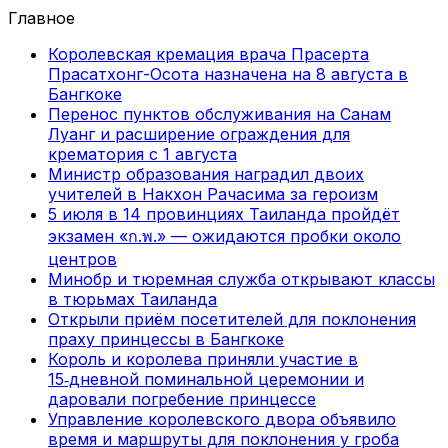
Главное
Королевская кремация врача Прасерта
Прасатхонг-Осота назначена на 8 августа в
Бангкоке
Перенос пунктов обслуживания на Санам
Луанг и расширение ограждения для
крематория с 1 августа
Министр образования наградил двоих
учителей в Накхон Рачасима за героизм
5 июля в 14 провинциях Таиланда пройдёт
экзамен «ก.พ.» — ожидаются пробки около
центров
Минобр и тюремная служба открывают классы
в тюрьмах Таиланда
Открыли приём посетителей для поклонения
праху принцессы в Бангкоке
Король и королева приняли участие в
15‑дневной поминальной церемонии и
даровали погребение принцессе
Управление королевского двора объявило
время и маршруты для поклонения у гроба