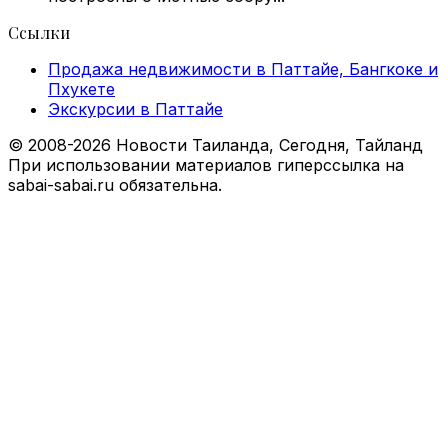
Ссылки
Продажа недвижимости в Паттайе, Бангкоке и
Пхукете
Экскурсии в Паттайе
© 2008-2026 Новости Таиланда, Сегодня, Тайланд
При использовании материалов гиперссылка на
sabai-sabai.ru обязательна.
Facebook
X
VKontakte
Odnoklassniki
WhatsApp
Telegram
Viber
Back
to
top
button