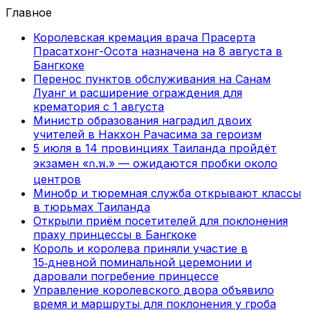
Главное
Королевская кремация врача Прасерта
Прасатхонг-Осота назначена на 8 августа в
Бангкоке
Перенос пунктов обслуживания на Санам
Луанг и расширение ограждения для
крематория с 1 августа
Министр образования наградил двоих
учителей в Накхон Рачасима за героизм
5 июля в 14 провинциях Таиланда пройдёт
экзамен «ก.พ.» — ожидаются пробки около
центров
Минобр и тюремная служба открывают классы
в тюрьмах Таиланда
Открыли приём посетителей для поклонения
праху принцессы в Бангкоке
Король и королева приняли участие в
15‑дневной поминальной церемонии и
даровали погребение принцессе
Управление королевского двора объявило
время и маршруты для поклонения у гроба