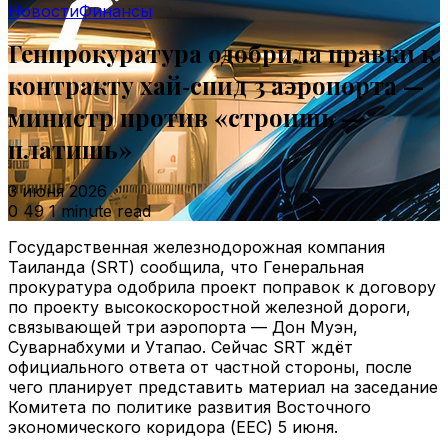
Новости
Финансы
Генпрокуратура одобрила правки к
контракту хай‑спид 3 аэропорта —
министр против «строишь —
платишь»
3 июня 2026
0
49
1 minute read
Государственная железнодорожная компания
Таиланда (SRT) сообщила, что Генеральная
прокуратура одобрила проект поправок к договору
по проекту высокоскоростной железной дороги,
связывающей три аэропорта — Дон Муэн,
Суварнабхуми и Утапао. Сейчас SRT ждёт
официального ответа от частной стороны, после
чего планирует представить материал на заседание
Комитета по политике развития Восточного
экономического коридора (EEC) 5 июня.