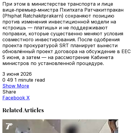
При этом в министерстве транспорта и лице
вице‑премьер‑мнистра Пхипхата Ратчакитпракан
(Phiphat Ratchakitprakarn) сохраняют позицию
против изменения инвестиционной модели на
«строишь — платишь» и не поддерживают
поправки, которые существенно меняют условия
совместного инвестирования. После одобрения
проекта прокуратурой SRT планирует вынести
обновлённый проект договора на обсуждение в EEC
5 июня, а затем — на рассмотрение Кабинета
министров по установленной процедуре.
3 июня 2026
0
49
1 minute read
Show More
Share
VKontakte
Odnoklassniki
WhatsApp
Telegram
Viber
Facebook
X
Related Articles