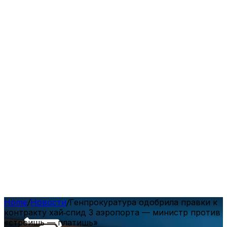
Home
/
Новости
/
Генпрокуратура одобрила правки к
контракту хай‑спид 3 аэропорта — министр против
«строишь — платишь»