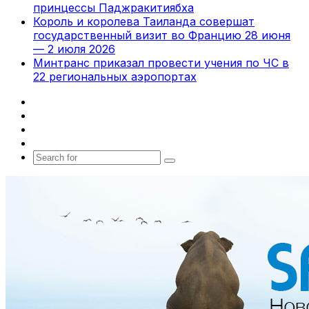
принцессы Паджракитиябха
Король и королева Таиланда совершат
государственный визит во Францию 28 июня
— 2 июля 2026
Минтранс приказал провести учения по ЧС в
22 региональных аэропортах
Facebook
X
vk.com
Telegram
Search
for