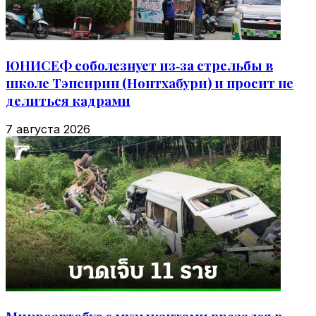
ЮНИСЕФ соболезнует из‑за стрельбы в
школе Тэпсирин (Нонтхабури) и просит не
делиться кадрами
7 августа 2026