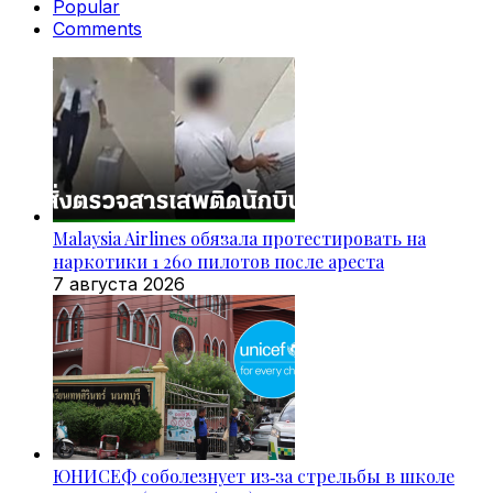
Popular
Comments
Malaysia Airlines обязала протестировать на
наркотики 1 260 пилотов после ареста
7 августа 2026
ЮНИСЕФ соболезнует из‑за стрельбы в школе