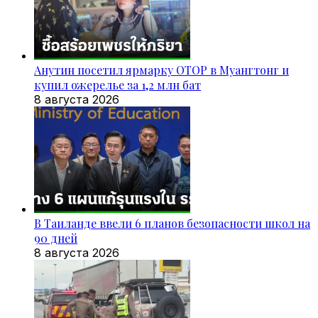
Анутин посетил ярмарку OTOP в Муангтонг и
купил ожерелье за 1,2 млн бат
8 августа 2026
В Таиланде ввели 6 планов безопасности школ на
90 дней
8 августа 2026