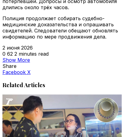
потерпевшей. Допросы и осмотр автомобиля
длились около трёх часов.
Полиция продолжает собирать судебно-
медицинские доказательства и опрашивать
свидетелей. Следователи обещают обновлять
информацию по мере продвижения дела.
2 июня 2026
0
62
2 minutes read
Show More
Share
VKontakte
Odnoklassniki
WhatsApp
Telegram
Viber
Facebook
X
Related Articles