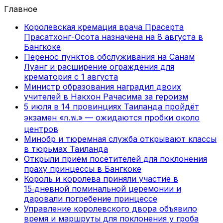
Главное
Королевская кремация врача Прасерта
Прасатхонг-Осота назначена на 8 августа в
Бангкоке
Перенос пунктов обслуживания на Санам
Луанг и расширение ограждения для
крематория с 1 августа
Министр образования наградил двоих
учителей в Накхон Рачасима за героизм
5 июля в 14 провинциях Таиланда пройдёт
экзамен «ก.พ.» — ожидаются пробки около
центров
Минобр и тюремная служба открывают классы
в тюрьмах Таиланда
Открыли приём посетителей для поклонения
праху принцессы в Бангкоке
Король и королева приняли участие в
15‑дневной поминальной церемонии и
даровали погребение принцессе
Управление королевского двора объявило
время и маршруты для поклонения у гроба