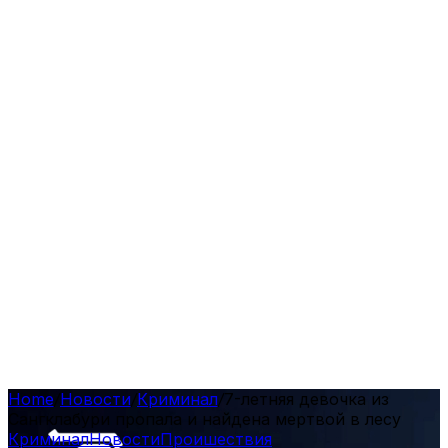
Home
/
Новости
/
Криминал
/
7-летняя девочка из
Сангклабури пропала и найдена мертвой в лесу
Криминал
Новости
Проишествия