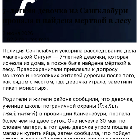
7-летняя девочка из Сангклабури
пропала и найдена мертвой в лесу
2 июня 2026
0
62
2 minutes read
Полиция Сангклабури ускорила расследование дела
«маленькой Онгун» — 7-летней девочки, которая
исчезла из дома, а позже была найдена мёртвой в
лесу. Правоохранители привлекли к допросу
монахов и нескольких жителей деревни после того,
как рядом с местом, где девочка играла, заметили
пикап монастыря.
Родители и жители района сообщили, что девочка,
ученица школы пограничной охраны (โรงเรียน
ตชด.บ้านเรดาร์) в провинции Канчанабури, пропала
более чем на двое суток. Она исчезла 30 мая: по
словам матери, в тот день девочка утром пошла в
магазин купить яйца, затем сообщила, что пойдёт