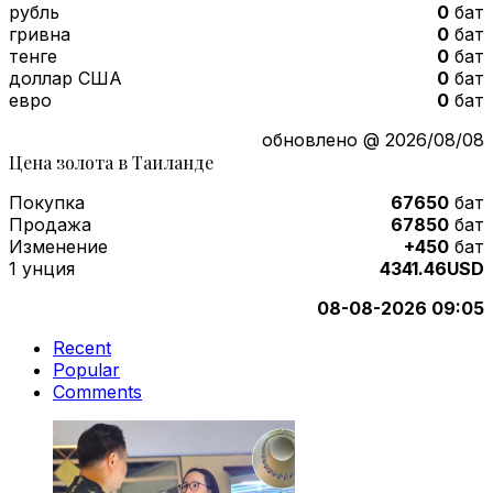
рубль
0
бат
гривна
0
бат
тенге
0
бат
доллар США
0
бат
евро
0
бат
обновлено @ 2026/08/08
Цена золота в Таиланде
Покупка
67650
бат
Продажа
67850
бат
Изменение
+450
бат
1 унция
4341.46USD
08-08-2026 09:05
Recent
Popular
Comments