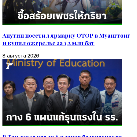
Анутин посетил ярмарку OTOP в Муангтонг
и купил ожерелье за 1,2 млн бат
8 августа 2026
В Таиланде ввели 6 планов безопасности