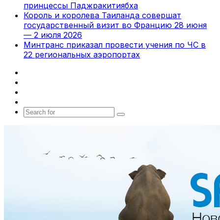
принцессы Паджракитиябха
Король и королева Таиланда совершат
государственный визит во Францию 28 июня
— 2 июля 2026
Минтранс приказал провести учения по ЧС в
22 региональных аэропортах
Facebook
X
vk.com
Telegram
Search
for