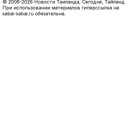
© 2008-2026 Новости Таиланда, Сегодня, Тайланд
При использовании материалов гиперссылка на
sabai-sabai.ru обязательна.
Facebook
X
VKontakte
Odnoklassniki
WhatsApp
Telegram
Viber
Back
to
top
button