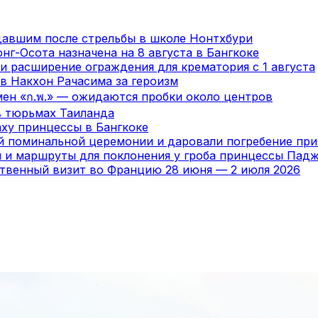
давшим после стрельбы в школе Нонтхбури
нг-Осота назначена на 8 августа в Бангкоке
и расширение ограждения для крематория с 1 августа
в Накхон Рачасима за героизм
мен «ก.พ.» — ожидаются пробки около центров
в тюрьмах Таиланда
ху принцессы в Бангкоке
ой поминальной церемонии и даровали погребение пр
я и маршруты для поклонения у гроба принцессы Пад
ственный визит во Францию 28 июня — 2 июля 2026