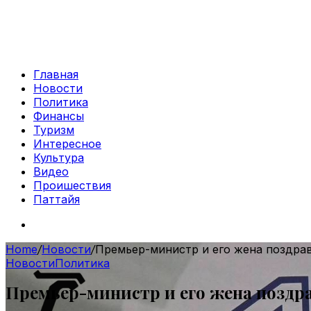
Главная
Новости
Политика
Финансы
Туризм
Интересное
Культура
Видео
Проишествия
Паттайя
Search
for
Home
/
Новости
/
Премьер-министр и его жена поздрав
Новости
Политика
Премьер-министр и его жена поздр