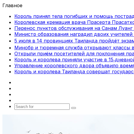
Главное
Король принял тела погибших и помощь постра
Королевская кремация врача Прасерта Прасатхо
Перенос пунктов обслуживания на Санам Луанг 
Министр образования наградил двоих учителей 
5 июля в 14 провинциях Таиланда пройдёт экза
Минобр и тюремная служба открывают классы 
Открыли приём посетителей для поклонения пра
Король и королева приняли участие в 15‑дневн
Управление королевского двора объявило врем
Король и королева Таиланда совершат государ
Facebook
X
vk.com
Telegram
Search
for