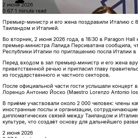
2 июня 2026
0
67
1 minute read
Премьер-министр и его жена поздравили Италию с 
Таиландом и Италией.
Во вторник, 2 июня 2026 года, в 18:30 в Paragon Hal
премьер‑министра Лалида Персиватана сообщила, чт
Республики Италии по приглашению посла Италии в Та
Перед входом в зал премьер‑министр и его жена вру
приветственной речью и пригласил главу правитель
из государственного и частного секторов.
После официальной части гости услышали концерт в 
Лоренцо Антонио Йоско (Maestro Lorenzo Antonio I
В приёме участвовали около 2 000 человек: члены к
иностранные послы и организации, сотрудничающие с
дипломатических связей между Таиландом и Италией.
культуре, что создаёт основу для дальнейшего разви
2 июня 2026