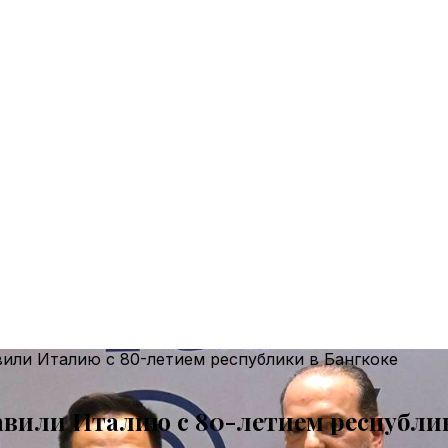
или Италию с 80-летием республики в Бангкоке
авили Италию с 80-летием республик