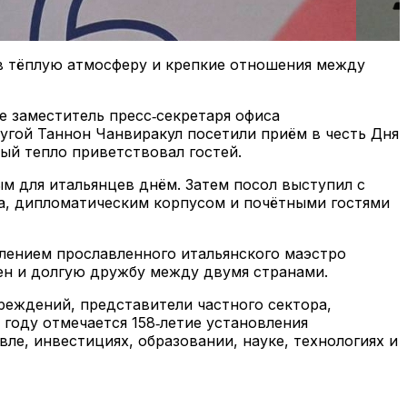
в тёплую атмосферу и крепкие отношения между
оке заместитель пресс‑секретаря офиса
угой Таннон Чанвиракул посетили приём в честь Дня
рый тепло приветствовал гостей.
ым для итальянцев днём. Затем посол выступил с
та, дипломатическим корпусом и почётными гостями
влением прославленного итальянского маэстро
мен и долгую дружбу между двумя странами.
реждений, представители частного сектора,
году отмечается 158‑летие установления
е, инвестициях, образовании, науке, технологиях и