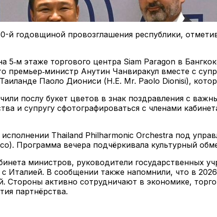
80-й годовщиной провозглашения республики, отмети
l на 5‑м этаже торгового центра Siam Paragon в Бангк
о премьер‑министр Анутин Чанвиракул вместе с супр
иланде Паоло Диониси (H.E. Mr. Paolo Dionisi), кото
чили послу букет цветов в знак поздравления с важн
ства и супругу сфотографироваться с членами кабине
исполнении Thailand Philharmonic Orchestra под упра
osco). Программа вечера подчёркивала культурный об
абинета министров, руководители государственных уч
 Италией. В сообщении также напомнили, что в 2026 
 Стороны активно сотрудничают в экономике, торговл
тия партнёрства.