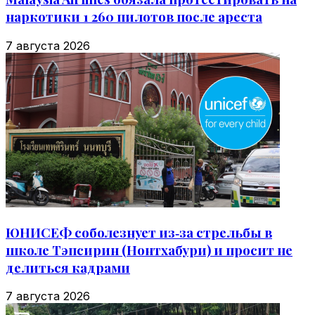
наркотики 1 260 пилотов после ареста
7 августа 2026
ЮНИСЕФ соболезнует из‑за стрельбы в
школе Тэпсирин (Нонтхабури) и просит не
делиться кадрами
7 августа 2026