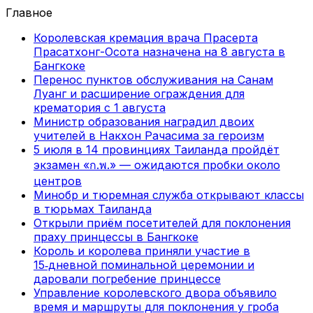
Главное
Королевская кремация врача Прасерта
Прасатхонг-Осота назначена на 8 августа в
Бангкоке
Перенос пунктов обслуживания на Санам
Луанг и расширение ограждения для
крематория с 1 августа
Министр образования наградил двоих
учителей в Накхон Рачасима за героизм
5 июля в 14 провинциях Таиланда пройдёт
экзамен «ก.พ.» — ожидаются пробки около
центров
Минобр и тюремная служба открывают классы
в тюрьмах Таиланда
Открыли приём посетителей для поклонения
праху принцессы в Бангкоке
Король и королева приняли участие в
15‑дневной поминальной церемонии и
даровали погребение принцессе
Управление королевского двора объявило
время и маршруты для поклонения у гроба