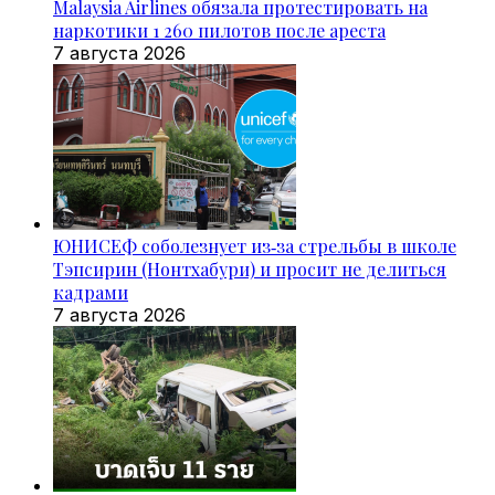
Malaysia Airlines обязала протестировать на
наркотики 1 260 пилотов после ареста
7 августа 2026
ЮНИСЕФ соболезнует из‑за стрельбы в школе
Тэпсирин (Нонтхабури) и просит не делиться
кадрами
7 августа 2026