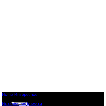
Home
/
Интересное
/
Жители Чили собрались увидеть
редкую «синюю микролуну»
Интересное
Новости