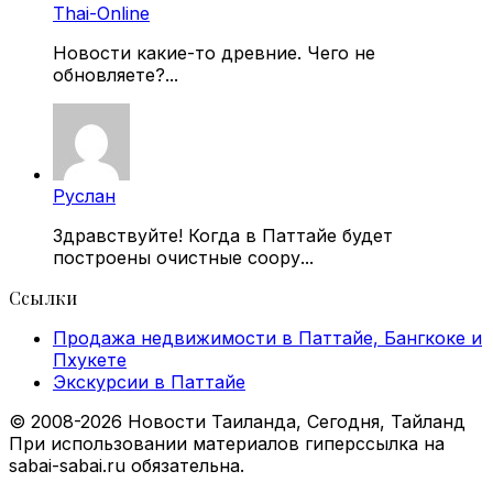
Thai-Online
Новости какие-то древние. Чего не
обновляете?...
Руслан
Здравствуйте! Когда в Паттайе будет
построены очистные соору...
Ссылки
Продажа недвижимости в Паттайе, Бангкоке и
Пхукете
Экскурсии в Паттайе
© 2008-2026 Новости Таиланда, Сегодня, Тайланд
При использовании материалов гиперссылка на
sabai-sabai.ru обязательна.
Facebook
X
VKontakte
Odnoklassniki
WhatsApp
Telegram
Viber
Back