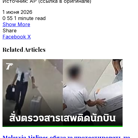
Источник: AP (ссылка в оригинале)
1 июня 2026
0
55
1 minute read
Show More
Share
VKontakte
Odnoklassniki
WhatsApp
Telegram
Viber
Facebook
X
Related Articles
Malaysia Airlines обязала протестировать на