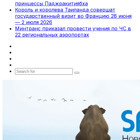
принцессы Паджракитиябха
Король и королева Таиланда совершат
государственный визит во Францию 28 июня
— 2 июля 2026
Минтранс приказал провести учения по ЧС в
22 региональных аэропортах
Facebook
X
vk.com
Telegram
Search
for