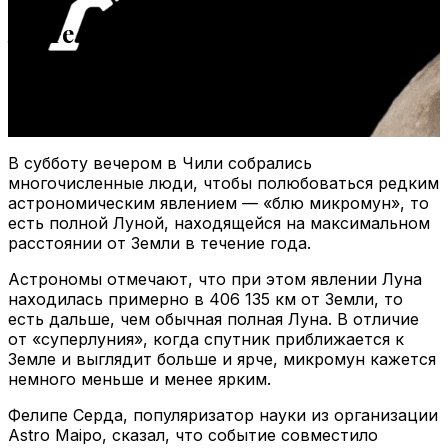
Жители Чили собрались увидеть
редкую «синюю микролуну»
1 июня 2026
0
55
1 minute read
В субботу вечером в Чили собрались
многочисленные люди, чтобы полюбоваться редким
астрономическим явлением — «блю микромун», то
есть полной Луной, находящейся на максимальном
расстоянии от Земли в течение года.
Астрономы отмечают, что при этом явлении Луна
находилась примерно в 406 135 км от Земли, то
есть дальше, чем обычная полная Луна. В отличие
от «суперлуния», когда спутник приближается к
Земле и выглядит больше и ярче, микромун кажется
немного меньше и менее ярким.
Фелипе Серда, популяризатор науки из организации
Astro Maipo, сказал, что событие совместило