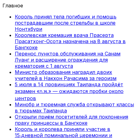
Главное
Король принял тела погибших и помощь
пострадавшим после стрельбы в школе
Нонтхбури
Королевская кремация врача Прасерта
Прасатхонг-Осота назначена на 8 августа в
Бангкоке
Перенос пунктов обслуживания на Санам
Луанг и расширение ограждения для
крематория с 1 августа
Министр образования наградил двоих
учителей в Накхон Рачасима за героизм
5 июля в 14 провинциях Таиланда пройдёт
экзамен «ก.พ.» — ожидаются пробки около
центров
Минобр и тюремная служба открывают классы
в тюрьмах Таиланда
Открыли приём посетителей для поклонения
праху принцессы в Бангкоке
Король и королева приняли участие в
15‑дневной поминальной церемонии и