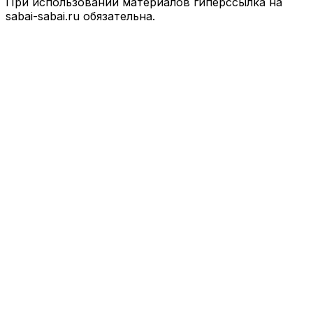
При использовании материалов гиперссылка на
sabai-sabai.ru обязательна.
Facebook
X
VKontakte
Odnoklassniki
WhatsApp
Telegram
Viber
Back
to
top
button