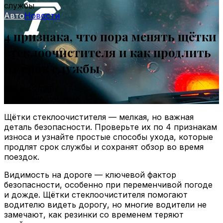
службы
Авто
Новости
4 признака, что пора менять щётки
стеклоочистителя и как продлить
их срок службы
29 мая 2026
0
79
2 minutes read
Щётки стеклоочистителя — мелкая, но важная
деталь безопасности. Проверьте их по 4 признакам
износа и узнайте простые способы ухода, которые
продлят срок службы и сохранят обзор во время
поездок.
Видимость на дороге — ключевой фактор
безопасности, особенно при переменчивой погоде
и дожде. Щётки стеклоочистителя помогают
водителю видеть дорогу, но многие водители не
замечают, как резинки со временем теряют