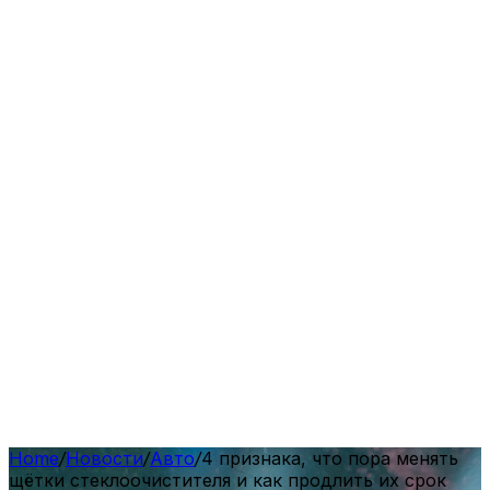
Home
/
Новости
/
Авто
/
4 признака, что пора менять
щётки стеклоочистителя и как продлить их срок