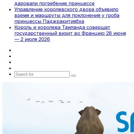
даровали погребение принцессе
Управление королевского двора объявило
время и маршруты для поклонения у гроба
принцессы Паджракитиябха
Король и королева Таиланда совершат
государственный визит во Францию 28 июня
— 2 июля 2026
Facebook
X
vk.com
Telegram
Search
for