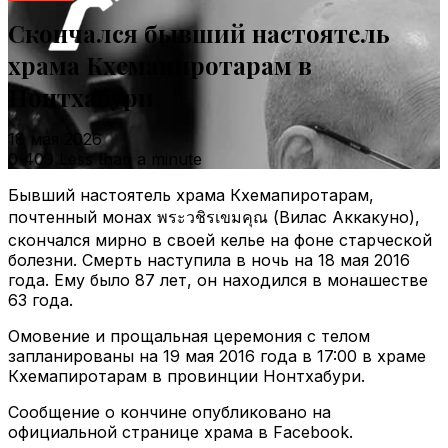
Скончался бывший настоятель
храма Кхемапиротарам в
Нонтхабури
18 мая 2026
0
409
Less than a minute
Бывший настоятель храма Кхемапиротарам,
почтенный монах พระวชิรเขมคุณ (Вилас Аккакуно),
скончался мирно в своей келье на фоне старческой
болезни. Смерть наступила в ночь на 18 мая 2016
года. Ему было 87 лет, он находился в монашестве
63 года.
Омовение и прощальная церемония с телом
запланированы на 19 мая 2016 года в 17:00 в храме
Кхемапиротарам в провинции Нонтхабури.
Сообщение о кончине опубликовано на
официальной странице храма в Facebook.