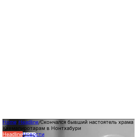
Home
/
Headline
/
Скончался бывший настоятель храма
Кхемапиротарам в Нонтхабури
Headline
Новости