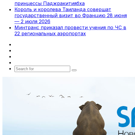
принцессы Паджракитиябха
Король и королева Таиланда совершат
государственный визит во Францию 28 июня
— 2 июля 2026
Минтранс приказал провести учения по ЧС в
22 региональных аэропортах
Facebook
X
vk.com
Telegram
Search
for