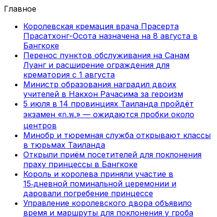
Главное
Королевская кремация врача Прасерта
Прасатхонг-Осота назначена на 8 августа в
Бангкоке
Перенос пунктов обслуживания на Санам
Луанг и расширение ограждения для
крематория с 1 августа
Министр образования наградил двоих
учителей в Накхон Рачасима за героизм
5 июля в 14 провинциях Таиланда пройдёт
экзамен «ก.พ.» — ожидаются пробки около
центров
Минобр и тюремная служба открывают классы
в тюрьмах Таиланда
Открыли приём посетителей для поклонения
праху принцессы в Бангкоке
Король и королева приняли участие в
15‑дневной поминальной церемонии и
даровали погребение принцессе
Управление королевского двора объявило
время и маршруты для поклонения у гроба