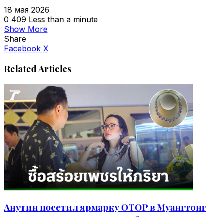
18 мая 2026
0
409
Less than a minute
Show More
Share
VKontakte
Odnoklassniki
WhatsApp
Telegram
Viber
Facebook
X
Related Articles
Анутин посетил ярмарку OTOP в Муангтонг