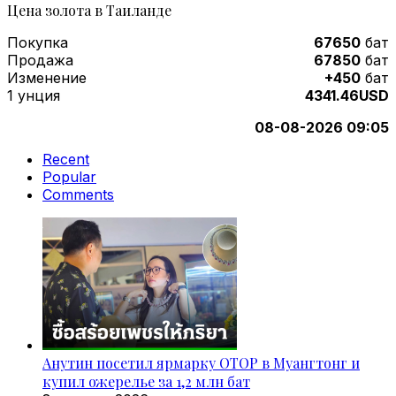
Цена золота в Таиланде
Покупка
67650
бат
Продажа
67850
бат
Изменение
+450
бат
1 унция
4341.46USD
08-08-2026 09:05
Recent
Popular
Comments
Анутин посетил ярмарку OTOP в Муангтонг и
купил ожерелье за 1,2 млн бат