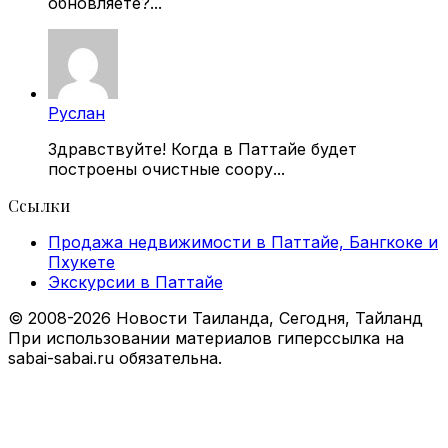
обновляете?...
Руслан
Здравствуйте! Когда в Паттайе будет
построены очистные соору...
Ссылки
Продажа недвижимости в Паттайе, Бангкоке и
Пхукете
Экскурсии в Паттайе
© 2008-2026 Новости Таиланда, Сегодня, Тайланд
При использовании материалов гиперссылка на
sabai-sabai.ru обязательна.
Facebook
X
VKontakte
Odnoklassniki
WhatsApp
Telegram
Viber
Back
to
top
button