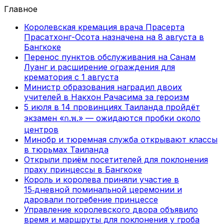
Главное
Королевская кремация врача Прасерта
Прасатхонг-Осота назначена на 8 августа в
Бангкоке
Перенос пунктов обслуживания на Санам
Луанг и расширение ограждения для
крематория с 1 августа
Министр образования наградил двоих
учителей в Накхон Рачасима за героизм
5 июля в 14 провинциях Таиланда пройдёт
экзамен «ก.พ.» — ожидаются пробки около
центров
Минобр и тюремная служба открывают классы
в тюрьмах Таиланда
Открыли приём посетителей для поклонения
праху принцессы в Бангкоке
Король и королева приняли участие в
15‑дневной поминальной церемонии и
даровали погребение принцессе
Управление королевского двора объявило
время и маршруты для поклонения у гроба