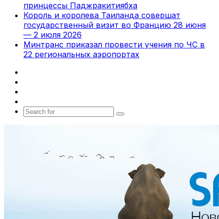
принцессы Паджракитиябха
Король и королева Таиланда совершат
государственный визит во Францию 28 июня
— 2 июля 2026
Минтранс приказал провести учения по ЧС в
22 региональных аэропортах
Facebook
X
vk.com
Telegram
Search
for