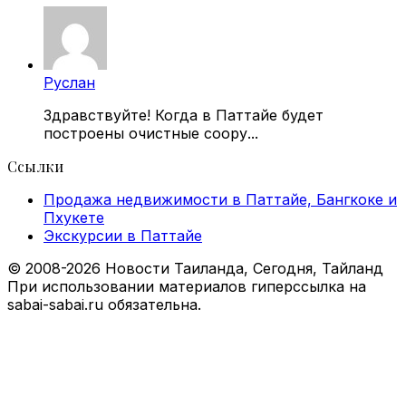
Руслан
Здравствуйте! Когда в Паттайе будет
построены очистные соору...
Ссылки
Продажа недвижимости в Паттайе, Бангкоке и
Пхукете
Экскурсии в Паттайе
© 2008-2026 Новости Таиланда, Сегодня, Тайланд
При использовании материалов гиперссылка на
sabai-sabai.ru обязательна.
Facebook
X
VKontakte
Odnoklassniki
WhatsApp
Telegram
Viber
Back
to
top
button