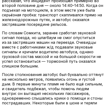
рассказал, что инцидент произошёл примерно во
второй половине дня — около 14:40–14:50. Когда он
подъехал на мотоцикле, в этом месте уже была
серьёзная пробка: транспорт скапливался прямо на
железнодорожных путях, и автобус оказался
застрявшим посередине рельсов.
По словам Сомкита, заранее сработал звуковой
сигнал поезда, но шлагбаум не смог опуститься
из‑за застрявших машин на переезде. Очевидцы
вместе с работниками ж/д подавали звуковые
сигналы и кричали водителю автобуса, однако
грузовой состав массой и на большой скорости не
успел остановиться — тормозной путь оказался
слишком большим.
После столкновения автобус был буквально оттянут
на несколько метров, появились огонь и густой
дым. В первые минуты пламя не было ещё сильным,
и свидетель подбежал, чтобы помочь людям
внутри: он вытащил нескольких пассажиров,
одновременно слышались крики о помощи и стоны
пострадавших. Некоторые были в шоке и теряли