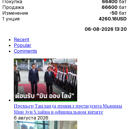
Покупка
66400
бат
Продажа
66600
бат
Изменение
-50
бат
1 унция
4260.16USD
06-08-2026 13:20
Recent
Popular
Comments
Премьер Таиланда принял президента Мьянмы
Мин Аун Хлайна в официальном визите
6 августа 2026