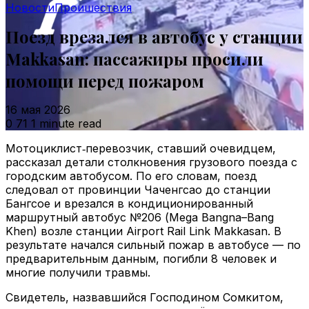
Новости
Проишествия
Поезд врезался в автобус у станции
Makkasan: пассажиры просили
помощи перед пожаром
16 мая 2026
0
71
1 minute read
Мотоциклист‑перевозчик, ставший очевидцем,
рассказал детали столкновения грузового поезда с
городским автобусом. По его словам, поезд
следовал от провинции Чаченгсао до станции
Бангсое и врезался в кондиционированный
маршрутный автобус №206 (Mega Bangna–Bang
Khen) возле станции Airport Rail Link Makkasan. В
результате начался сильный пожар в автобусе — по
предварительным данным, погибли 8 человек и
многие получили травмы.
Свидетель, назвавшийся Господином Сомкитом,