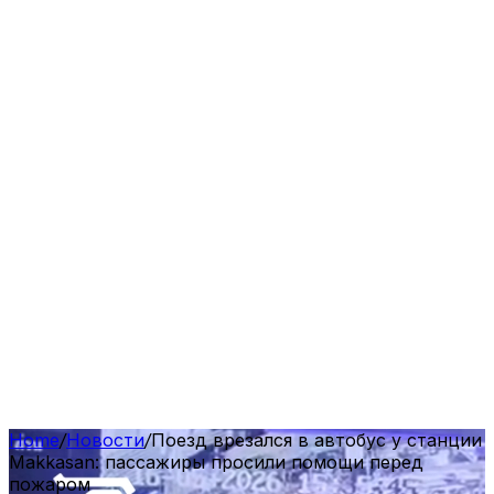
Home
/
Новости
/
Поезд врезался в автобус у станции
Makkasan: пассажиры просили помощи перед
пожаром