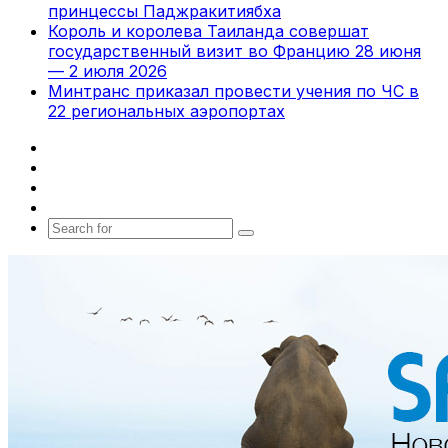
принцессы Паджракитиябха
Король и королева Таиланда совершат
государственный визит во Францию 28 июня
— 2 июля 2026
Минтранс приказал провести учения по ЧС в
22 региональных аэропортах
Facebook
X
vk.com
Telegram
Search
for