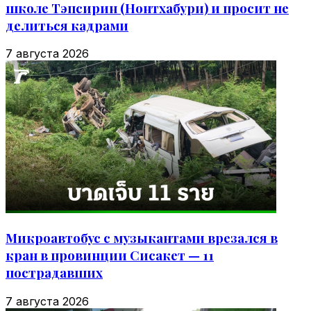
школе Тэпсирин (Нонтхабури) и просит не
делиться кадрами
7 августа 2026
Микроавтобус с музыкантами врезался в
кран в провинции Сисакет — 11
пострадавших
7 августа 2026