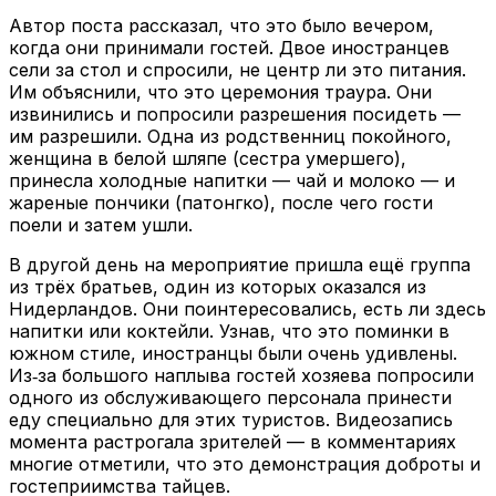
Автор поста рассказал, что это было вечером,
когда они принимали гостей. Двое иностранцев
сели за стол и спросили, не центр ли это питания.
Им объяснили, что это церемония траура. Они
извинились и попросили разрешения посидеть —
им разрешили. Одна из родственниц покойного,
женщина в белой шляпе (сестра умершего),
принесла холодные напитки — чай и молоко — и
жареные пончики (патонгко), после чего гости
поели и затем ушли.
В другой день на мероприятие пришла ещё группа
из трёх братьев, один из которых оказался из
Нидерландов. Они поинтересовались, есть ли здесь
напитки или коктейли. Узнав, что это поминки в
южном стиле, иностранцы были очень удивлены.
Из‑за большого наплыва гостей хозяева попросили
одного из обслуживающего персонала принести
еду специально для этих туристов. Видеозапись
момента растрогала зрителей — в комментариях
многие отметили, что это демонстрация доброты и
гостеприимства тайцев.