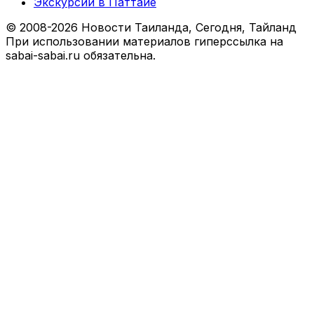
Экскурсии в Паттайе
© 2008-2026 Новости Таиланда, Сегодня, Тайланд
При использовании материалов гиперссылка на
sabai-sabai.ru обязательна.
Facebook
X
VKontakte
Odnoklassniki
WhatsApp
Telegram
Viber
Back
to
top
button