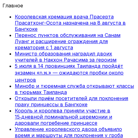
Главное
Королевская кремация врача Прасерта
Прасатхонг-Осота назначена на 8 августа в
Бангкоке
Перенос пунктов обслуживания на Санам
Луанг и расширение ограждения для
крематория с 1 августа
Министр образования наградил двоих
учителей в Накхон Рачасима за героизм
5 июля в 14 провинциях Таиланда пройдёт
экзамен «ก.พ.» — ожидаются пробки около
центров
Минобр и тюремная служба открывают классы
в тюрьмах Таиланда
Открыли приём посетителей для поклонения
праху принцессы в Бангкоке
Король и королева приняли участие в
15‑дневной поминальной церемонии и
даровали погребение принцессе
Управление королевского двора объявило
время и маршруты для поклонения у гроба