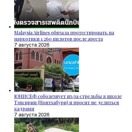
Malaysia Airlines обязала протестировать на
наркотики 1 260 пилотов после ареста
7 августа 2026
ЮНИСЕФ соболезнует из‑за стрельбы в школе
Тэпсирин (Нонтхабури) и просит не делиться
кадрами
7 августа 2026