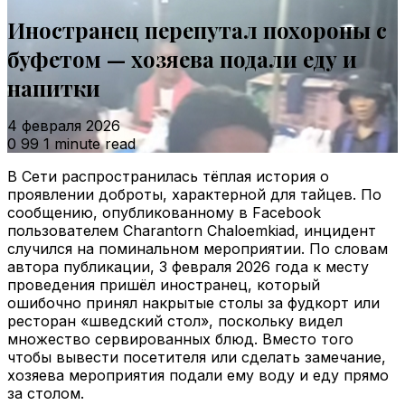
Иностранец перепутал похороны с
буфетом — хозяева подали еду и
напитки
4 февраля 2026
0
99
1 minute read
В Сети распространилась тёплая история о
проявлении доброты, характерной для тайцев. По
сообщению, опубликованному в Facebook
пользователем Charantorn Chaloemkiad, инцидент
случился на поминальном мероприятии. По словам
автора публикации, 3 февраля 2026 года к месту
проведения пришёл иностранец, который
ошибочно принял накрытые столы за фудкорт или
ресторан «шведский стол», поскольку видел
множество сервированных блюд. Вместо того
чтобы вывести посетителя или сделать замечание,
хозяева мероприятия подали ему воду и еду прямо
за столом.