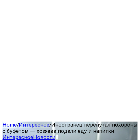
Home
/
Интересное
/
Иностранец перепутал похороны
с буфетом — хозяева подали еду и напитки
Интересное
Новости