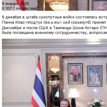
9 января 2026
0
107
1 minute read
9 декабря в штабе сухопутных войск состоялась вст
Панна Клао-плодтук (พล.อ.พนา แคล้วปลอดทุกข์) прин
Дисомбре и посла США в Таиланде Шона Котаро О’Ни
была посвящена военному сотрудничеству, вопроса