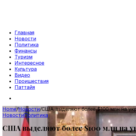
Главная
Новости
Политика
Финансы
Туризм
Интересное
Культура
Видео
Проишествия
Паттайя
Search
for
Home
/
Новости
/
США выделяют более $100 млн на ук
Новости
Политика
США выделяют более $100 млн на у