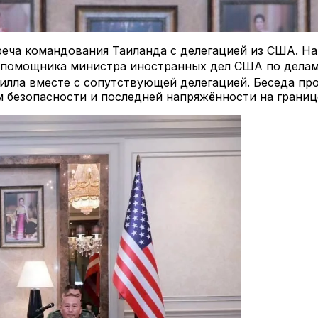
реча командования Таиланда с делегацией из США. Н
ял помощника министра иностранных дел США по дела
лла вместе с сопутствующей делегацией. Беседа про
м безопасности и последней напряжённости на грани