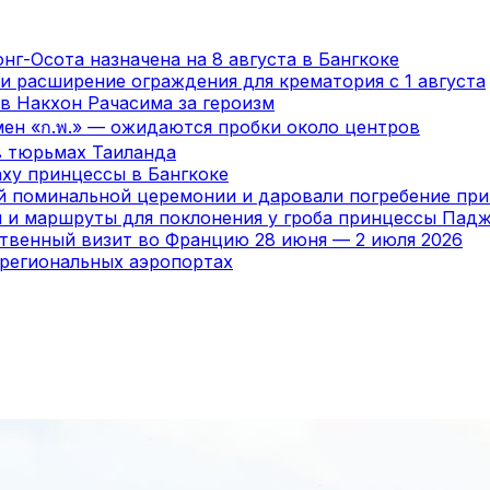
нг-Осота назначена на 8 августа в Бангкоке
и расширение ограждения для крематория с 1 августа
в Накхон Рачасима за героизм
мен «ก.พ.» — ожидаются пробки около центров
в тюрьмах Таиланда
ху принцессы в Бангкоке
ой поминальной церемонии и даровали погребение пр
я и маршруты для поклонения у гроба принцессы Пад
ственный визит во Францию 28 июня — 2 июля 2026
 региональных аэропортах