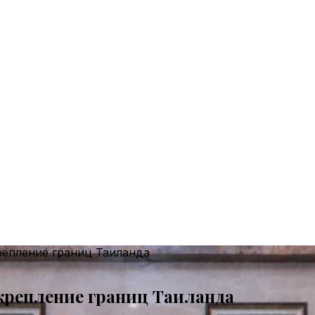
репление границ Таиланда
крепление границ Таиланда