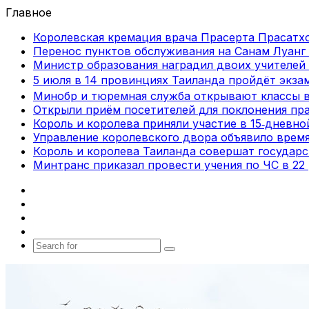
Главное
Королевская кремация врача Прасерта Прасатхо
Перенос пунктов обслуживания на Санам Луанг 
Министр образования наградил двоих учителей 
5 июля в 14 провинциях Таиланда пройдёт экза
Минобр и тюремная служба открывают классы 
Открыли приём посетителей для поклонения пра
Король и королева приняли участие в 15‑дневн
Управление королевского двора объявило врем
Король и королева Таиланда совершат государ
Минтранс приказал провести учения по ЧС в 22
Facebook
X
vk.com
Telegram
Search
for