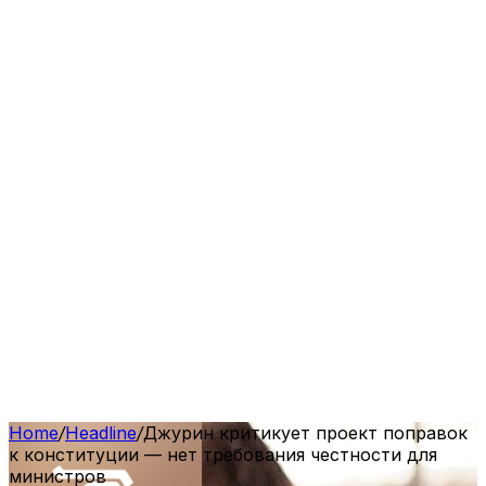
Home
/
Headline
/
Джурин критикует проект поправок
к конституции — нет требования честности для
министров