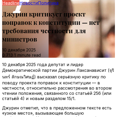
Headline
Новости
Политика
Джурин критикует проект
поправок к конституции — нет
требования честности для
министров
10 декабря 2025
0
713
1 minute read
10 декабря 2025 года депутат и лидер
Демократической партии Джурин Лаксанависит (จุริ
นทร์ ลักษณวิศษฏ์) высказал серьёзную критику по
поводу проекта поправок к конституции — в
частности, относительно рассмотрения во втором
чтении положения, связанного со статьёй 256 (или
статьёй 4) и новым разделом 15/1.
Джурин отметил, что в предложенном тексте есть
«узкое место», вызывающее большую