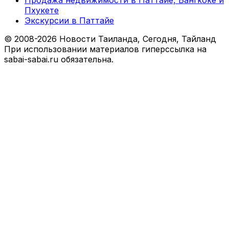
Пхукете
Экскурсии в Паттайе
© 2008-2026 Новости Таиланда, Сегодня, Тайланд
При использовании материалов гиперссылка на
sabai-sabai.ru обязательна.
Facebook
X
VKontakte
Odnoklassniki
WhatsApp
Telegram
Viber
Back
to
top
button