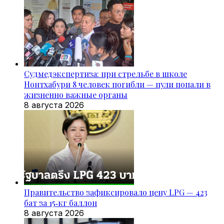
Судмедэкспертиза: при стрельбе в школе
Нонтхабури 8 человек погибли — пули попали в
жизненно важные органы
8 августа 2026
Правительство зафиксировало цену LPG — 423
бат за 15‑кг баллон
8 августа 2026