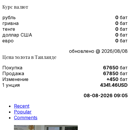
Курс валют
рубль
0
бат
гривна
0
бат
тенге
0
бат
доллар США
0
бат
евро
0
бат
обновлено @ 2026/08/08
Цена золота в Таиланде
Покупка
67650
бат
Продажа
67850
бат
Изменение
+450
бат
1 унция
4341.46USD
08-08-2026 09:05
Recent
Popular
Comments