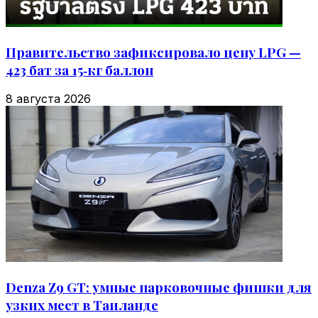
Правительство зафиксировало цену LPG —
423 бат за 15‑кг баллон
8 августа 2026
Denza Z9 GT: умные парковочные фишки для
узких мест в Таиланде