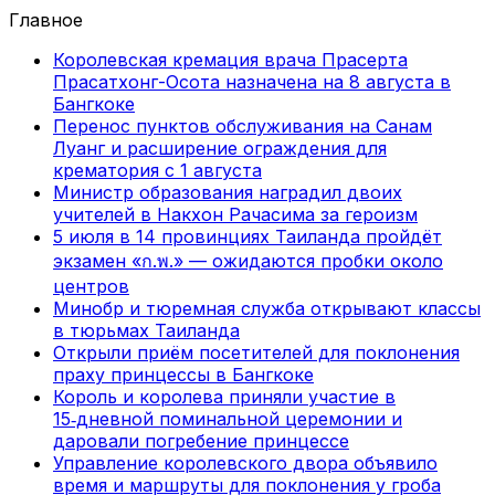
Главное
Королевская кремация врача Прасерта
Прасатхонг-Осота назначена на 8 августа в
Бангкоке
Перенос пунктов обслуживания на Санам
Луанг и расширение ограждения для
крематория с 1 августа
Министр образования наградил двоих
учителей в Накхон Рачасима за героизм
5 июля в 14 провинциях Таиланда пройдёт
экзамен «ก.พ.» — ожидаются пробки около
центров
Минобр и тюремная служба открывают классы
в тюрьмах Таиланда
Открыли приём посетителей для поклонения
праху принцессы в Бангкоке
Король и королева приняли участие в
15‑дневной поминальной церемонии и
даровали погребение принцессе
Управление королевского двора объявило
время и маршруты для поклонения у гроба