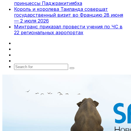
принцессы Паджракитиябха
Король и королева Таиланда совершат
государственный визит во Францию 28 июня
— 2 июля 2026
Минтранс приказал провести учения по ЧС в
22 региональных аэропортах
Facebook
X
vk.com
Telegram
Search
for