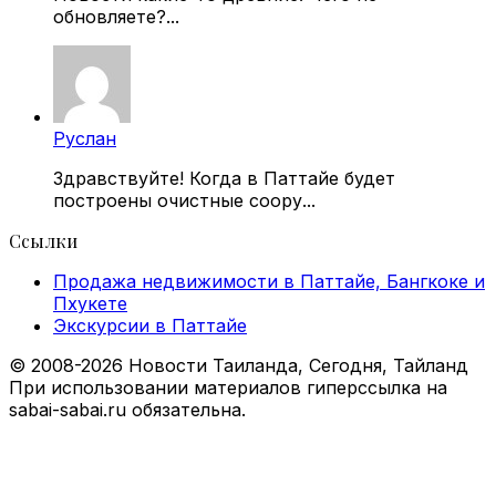
обновляете?...
Руслан
Здравствуйте! Когда в Паттайе будет
построены очистные соору...
Ссылки
Продажа недвижимости в Паттайе, Бангкоке и
Пхукете
Экскурсии в Паттайе
© 2008-2026 Новости Таиланда, Сегодня, Тайланд
При использовании материалов гиперссылка на
sabai-sabai.ru обязательна.
Facebook
X
VKontakte
Odnoklassniki
WhatsApp
Telegram
Viber
Back
to
top