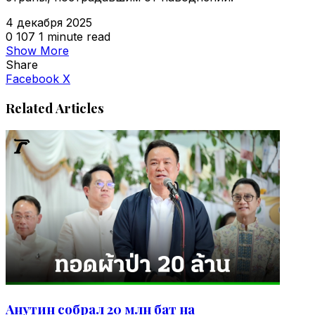
4 декабря 2025
0
107
1 minute read
Show More
Share
VKontakte
Odnoklassniki
WhatsApp
Telegram
Viber
Facebook
X
Related Articles
Анутин собрал 20 млн бат на