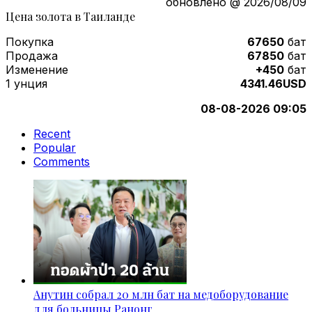
обновлено @ 2026/08/09
Цена золота в Таиланде
Покупка
67650
бат
Продажа
67850
бат
Изменение
+450
бат
1 унция
4341.46USD
08-08-2026 09:05
Recent
Popular
Comments
Анутин собрал 20 млн бат на медоборудование
для больницы Ранонг