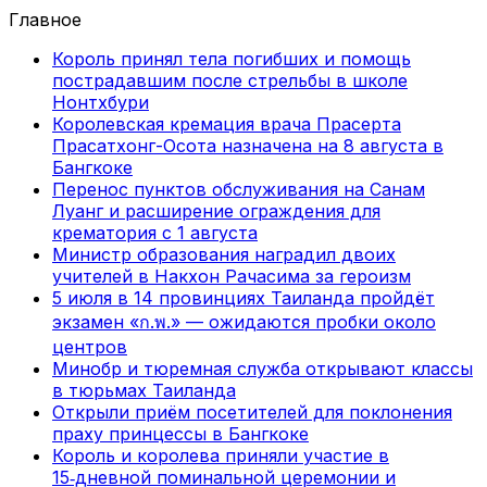
Главное
Король принял тела погибших и помощь
пострадавшим после стрельбы в школе
Нонтхбури
Королевская кремация врача Прасерта
Прасатхонг-Осота назначена на 8 августа в
Бангкоке
Перенос пунктов обслуживания на Санам
Луанг и расширение ограждения для
крематория с 1 августа
Министр образования наградил двоих
учителей в Накхон Рачасима за героизм
5 июля в 14 провинциях Таиланда пройдёт
экзамен «ก.พ.» — ожидаются пробки около
центров
Минобр и тюремная служба открывают классы
в тюрьмах Таиланда
Открыли приём посетителей для поклонения
праху принцессы в Бангкоке
Король и королева приняли участие в
15‑дневной поминальной церемонии и