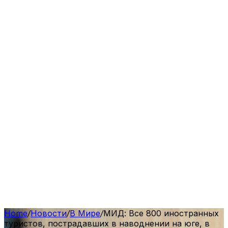
Home
/
Новости
/
В Мире
/
МИД: Все 800 иностранных
туристов, пострадавших в наводнении на юге, в