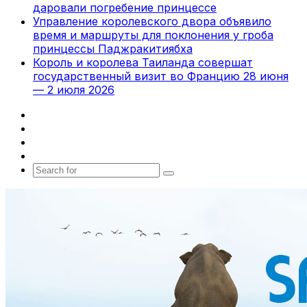
даровали погребение принцессе
Управление королевского двора объявило
время и маршруты для поклонения у гроба
принцессы Паджракитиябха
Король и королева Таиланда совершат
государственный визит во Францию 28 июня
— 2 июля 2026
Facebook
X
vk.com
Telegram
Search
for