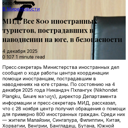
безопасности
В Мире
Новости
МИД: Все 800 иностранных
туристов, пострадавших в
наводнении на юге, в безопасности
4 декабря 2025
0
107
1 minute read
Пресс‑секретарь Министерства иностранных дел
сообщил о ходе работы центра координации
помощи иностранцам, пострадавшим в
наводнениях на юге страны. По состоянию на 4
декабря 2025 года Никандэч Пхлангук (Nikhondet
Plangku, นิคเดช พลางกูร), директор Департамента
информации и пресс‑секретарь МИД, рассказал,
что с 28 ноября центр получил обращения о помощи
для примерно 800 иностранных граждан. Среди них
— жители Малайзии, Сингапура, Филиппин, Китая,
Хорватии, Венгрии, Бангладеш, Бутана, Южной