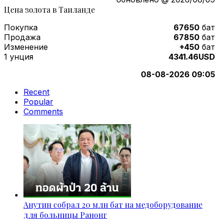
Цена золота в Таиланде
Покупка
67650
бат
Продажа
67850
бат
Изменение
+450
бат
1 унция
4341.46USD
08-08-2026 09:05
Recent
Popular
Comments
Анутин собрал 20 млн бат на медоборудование
для больницы Ранонг