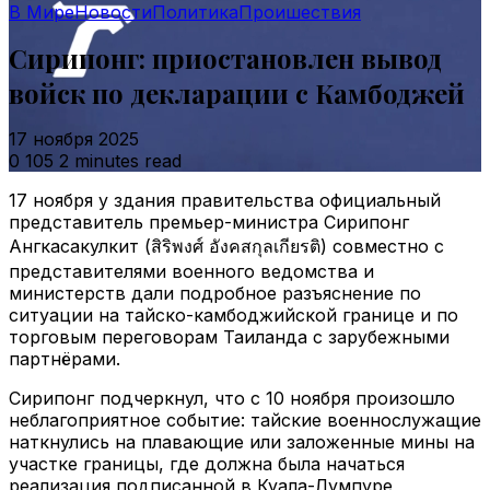
В Мире
Новости
Политика
Проишествия
Сирипонг: приостановлен вывод
войск по декларации с Камбоджей
17 ноября 2025
0
105
2 minutes read
17 ноября у здания правительства официальный
представитель премьер-министра Сирипонг
Ангкасакулкит (สิริพงศ์ อังคสกุลเกียรติ) совместно с
представителями военного ведомства и
министерств дали подробное разъяснение по
ситуации на тайско-камбоджийской границе и по
торговым переговорам Таиланда с зарубежными
партнёрами.
Сирипонг подчеркнул, что с 10 ноября произошло
неблагоприятное событие: тайские военнослужащие
наткнулись на плавающие или заложенные мины на
участке границы, где должна была начаться
реализация подписанной в Куала-Лумпуре