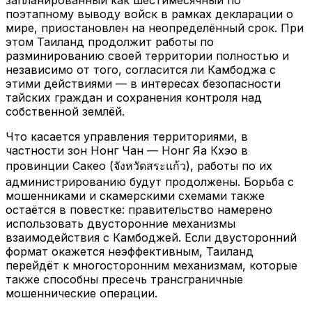
запланированный как шестимесячный по
поэтапному выводу войск в рамках декларации о
мире, приостановлен на неопределённый срок. При
этом Таиланд продолжит работы по
разминированию своей территории полностью и
независимо от того, согласится ли Камбоджа с
этими действиями — в интересах безопасности
тайских граждан и сохранения контроля над
собственной землёй.
Что касается управления территориями, в
частности зон Нонг Чан — Нонг Яа Кхэо в
провинции Сакео (จังหวัดสระแก้ว), работы по их
администрированию будут продолжены. Борьба с
мошенниками и скамерскими схемами также
остаётся в повестке: правительство намерено
использовать двусторонние механизмы
взаимодействия с Камбоджей. Если двусторонний
формат окажется неэффективным, Таиланд
перейдёт к многосторонним механизмам, которые
также способны пресечь трансграничные
мошеннические операции.