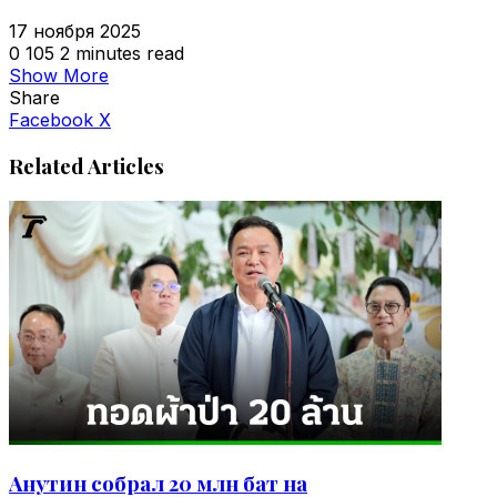
17 ноября 2025
0
105
2 minutes read
Show More
Share
VKontakte
Odnoklassniki
WhatsApp
Telegram
Viber
Facebook
X
Related Articles
Анутин собрал 20 млн бат на