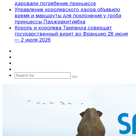
даровали погребение принцессе
Управление королевского двора объявило
время и маршруты для поклонения у гроба
принцессы Паджракитиябха
Король и королева Таиланда совершат
государственный визит во Францию 28 июня
— 2 июля 2026
Facebook
X
vk.com
Telegram
Search
for