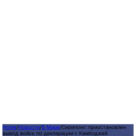
Home
/
Новости
/
В Мире
/
Сирипонг: приостановлен
вывод войск по декларации с Камбоджей