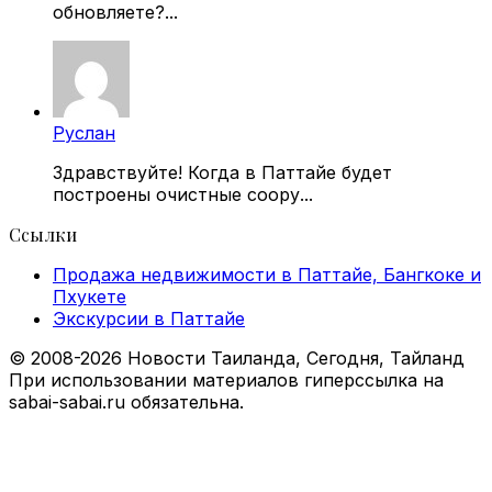
обновляете?...
Руслан
Здравствуйте! Когда в Паттайе будет
построены очистные соору...
Ссылки
Продажа недвижимости в Паттайе, Бангкоке и
Пхукете
Экскурсии в Паттайе
© 2008-2026 Новости Таиланда, Сегодня, Тайланд
При использовании материалов гиперссылка на
sabai-sabai.ru обязательна.
Facebook
X
VKontakte
Odnoklassniki
WhatsApp
Telegram
Viber
Back
to
top
button