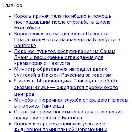
Главное
Король принял тела погибших и помощь
пострадавшим после стрельбы в школе
Нонтхбури
Королевская кремация врача Прасерта
Прасатхонг-Осота назначена на 8 августа в
Бангкоке
Перенос пунктов обслуживания на Санам
Луанг и расширение ограждения для
крематория с 1 августа
Министр образования наградил двоих
учителей в Накхон Рачасима за героизм
5 июля в 14 провинциях Таиланда пройдёт
экзамен «ก.พ.» — ожидаются пробки около
центров
Минобр и тюремная служба открывают классы
в тюрьмах Таиланда
Открыли приём посетителей для поклонения
праху принцессы в Бангкоке
Король и королева приняли участие в
15‑дневной поминальной церемонии и