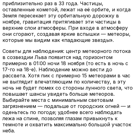
приблизительно раз в 33 года. Частицы,
оставленные кометой, лежат на её орбите, и когда
Земля пересекает эту орбитальную дорожку в
ноябре, гравитация притягивает эти частицы в
верхние слои атмосферы. При входе в атмосферу
они сгорают, создавая яркие вспышки — метеоры,
которые мы видим как «падающие звезды».
Советы для наблюдения: центр метеорного потока
в созвездии Льва появится над горизонтом
примерно в 01:00 ночи 18 ноября (то есть в ночь с
17-го на 18-е). Наблюдение можно вести до
рассвета. Хотя пик с примерно 15 метеорами в час
не выглядит впечатляющим по количеству, в эту
ночь не будет помех со стороны лунного света, что
повышает шансы увидеть больше метеоров.
Выбирайте места с минимальным световым
загрязнением — подальше от городских огней — и
оденьтесь по погоде; удобнее всего наблюдать
лежа на спине, позволяя глазам привыкнуть к
темноте и охватить максимально большой участок
неба.