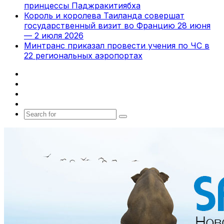
принцессы Паджракитиябха
Король и королева Таиланда совершат
государственный визит во Францию 28 июня
— 2 июля 2026
Минтранс приказал провести учения по ЧС в
22 региональных аэропортах
Facebook
X
vk.com
Telegram
Search
for