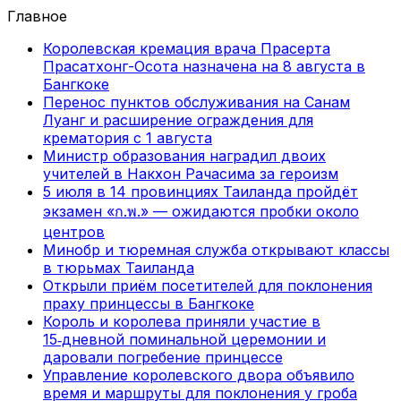
Главное
Королевская кремация врача Прасерта
Прасатхонг-Осота назначена на 8 августа в
Бангкоке
Перенос пунктов обслуживания на Санам
Луанг и расширение ограждения для
крематория с 1 августа
Министр образования наградил двоих
учителей в Накхон Рачасима за героизм
5 июля в 14 провинциях Таиланда пройдёт
экзамен «ก.พ.» — ожидаются пробки около
центров
Минобр и тюремная служба открывают классы
в тюрьмах Таиланда
Открыли приём посетителей для поклонения
праху принцессы в Бангкоке
Король и королева приняли участие в
15‑дневной поминальной церемонии и
даровали погребение принцессе
Управление королевского двора объявило
время и маршруты для поклонения у гроба