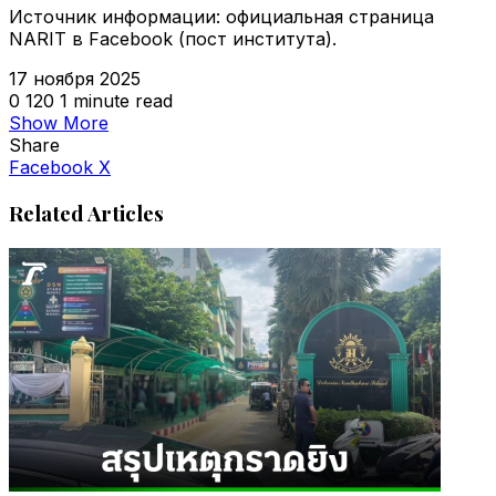
Источник информации: официальная страница
NARIT в Facebook (пост института).
17 ноября 2025
0
120
1 minute read
Show More
Share
VKontakte
Odnoklassniki
WhatsApp
Telegram
Viber
Facebook
X
Related Articles