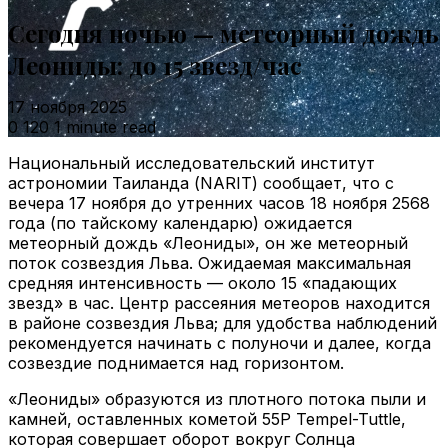
Сегодня ночью — метеорный дождь
Леониды: до 15 звезд/час
17 ноября 2025
0
120
1 minute read
Национальный исследовательский институт
астрономии Таиланда (NARIT) сообщает, что с
вечера 17 ноября до утренних часов 18 ноября 2568
года (по тайскому календарю) ожидается
метеорный дождь «Леониды», он же метеорный
поток созвездия Льва. Ожидаемая максимальная
средняя интенсивность — около 15 «падающих
звезд» в час. Центр рассеяния метеоров находится
в районе созвездия Льва; для удобства наблюдений
рекомендуется начинать с полуночи и далее, когда
созвездие поднимается над горизонтом.
«Леониды» образуются из плотного потока пыли и
камней, оставленных кометой 55P Tempel-Tuttle,
которая совершает оборот вокруг Солнца