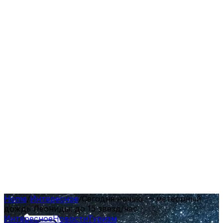
Home
/
Интересное
/
Сегодня ночью — метеорный
дождь Леониды: до 15 звезд/час
Интересное
Новости
Туризм