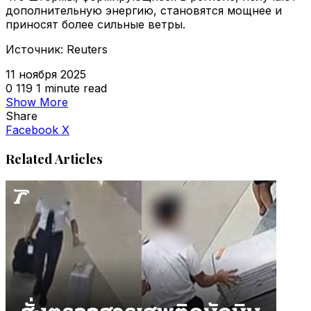
дополнительную энергию, становятся мощнее и
приносят более сильные ветры.
Источник: Reuters
11 ноября 2025
0
119
1 minute read
Show More
Share
VKontakte
Odnoklassniki
WhatsApp
Telegram
Viber
Facebook
X
Related Articles