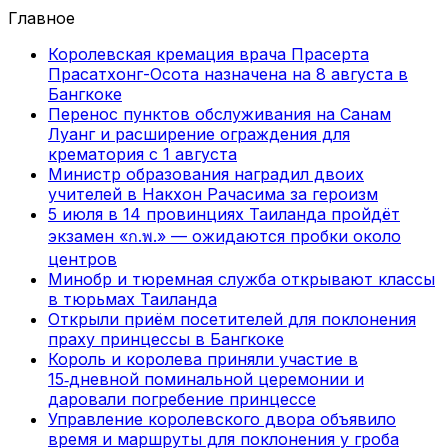
Главное
Королевская кремация врача Прасерта
Прасатхонг-Осота назначена на 8 августа в
Бангкоке
Перенос пунктов обслуживания на Санам
Луанг и расширение ограждения для
крематория с 1 августа
Министр образования наградил двоих
учителей в Накхон Рачасима за героизм
5 июля в 14 провинциях Таиланда пройдёт
экзамен «ก.พ.» — ожидаются пробки около
центров
Минобр и тюремная служба открывают классы
в тюрьмах Таиланда
Открыли приём посетителей для поклонения
праху принцессы в Бангкоке
Король и королева приняли участие в
15‑дневной поминальной церемонии и
даровали погребение принцессе
Управление королевского двора объявило
время и маршруты для поклонения у гроба