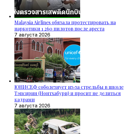
Malaysia Airlines обязала протестировать на
наркотики 1 260 пилотов после ареста
7 августа 2026
ЮНИСЕФ соболезнует из‑за стрельбы в школе
Тэпсирин (Нонтхабури) и просит не делиться
кадрами
7 августа 2026