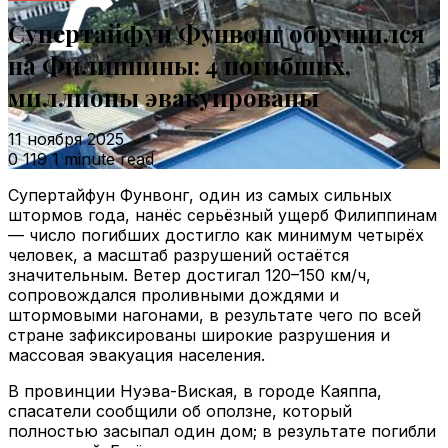
Супертайфун Фунвонг обрушился
на Филиппины: 4 погибших,
миллионы эвакуированы
11 ноября 2025
0
119
1 minute read
Супертайфун Фунвонг, один из самых сильных
штормов года, нанёс серьёзный ущерб Филиппинам
— число погибших достигло как минимум четырёх
человек, а масштаб разрушений остаётся
значительным. Ветер достигал 120–150 км/ч,
сопровождался проливными дождями и
штормовыми нагонами, в результате чего по всей
стране зафиксированы широкие разрушения и
массовая эвакуация населения.
В провинции Нуэва-Виская, в городе Каяппа,
спасатели сообщили об оползне, который
полностью засыпал один дом; в результате погибли