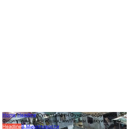
Home
/
Headline
/
Супертайфун Фунвонг обрушился на
Филиппины: 4 погибших, миллионы эвакуированы
Headline
В Мире
Новости