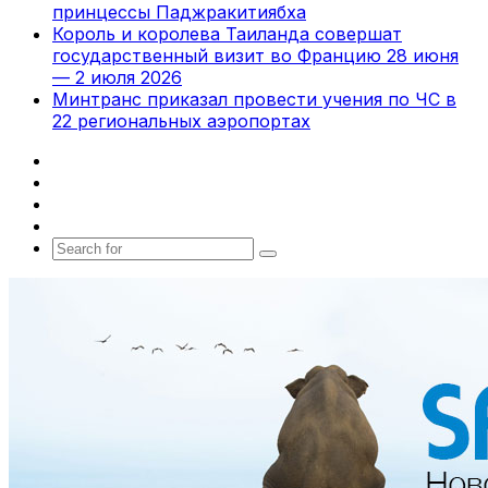
принцессы Паджракитиябха
Король и королева Таиланда совершат
государственный визит во Францию 28 июня
— 2 июля 2026
Минтранс приказал провести учения по ЧС в
22 региональных аэропортах
Facebook
X
vk.com
Telegram
Search
for