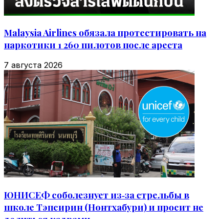
Malaysia Airlines обязала протестировать на
наркотики 1 260 пилотов после ареста
7 августа 2026
ЮНИСЕФ соболезнует из‑за стрельбы в
школе Тэпсирин (Нонтхабури) и просит не