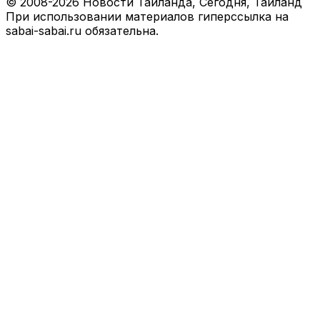
© 2008-2026 Новости Таиланда, Сегодня, Тайланд
При использовании материалов гиперссылка на
sabai-sabai.ru обязательна.
Facebook
X
VKontakte
Odnoklassniki
WhatsApp
Telegram
Viber
Back
to
top
button