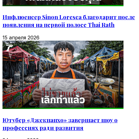
Инфлюенсер Sinon Loresca благодарит после
появления на первой полосе Thai Rath
15 апреля 2026
Ютубер «Джекпапхо» завершает шоу о
профессиях ради развития