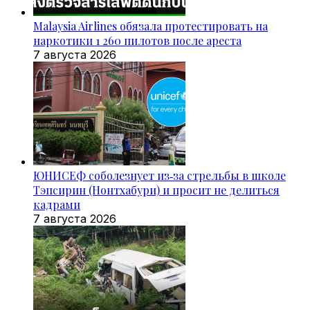
Malaysia Airlines обязала протестировать на
наркотики 1 260 пилотов после ареста
7 августа 2026
ЮНИСЕФ соболезнует из‑за стрельбы в школе
Тэпсирин (Нонтхабури) и просит не делиться
кадрами
7 августа 2026