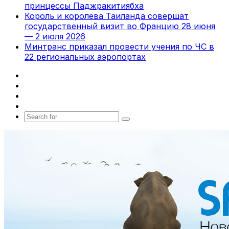
принцессы Паджракитиябха
Король и королева Таиланда совершат
государственный визит во Францию 28 июня
— 2 июля 2026
Минтранс приказал провести учения по ЧС в
22 региональных аэропортах
Facebook
X
vk.com
Telegram
Search
for