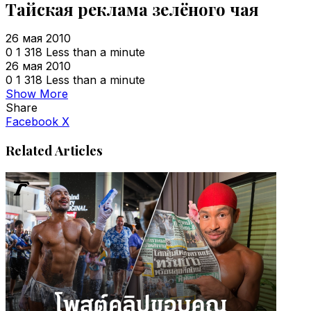
Тайская реклама зелёного чая
26 мая 2010
0
1 318
Less than a minute
26 мая 2010
0
1 318
Less than a minute
Show More
Share
VKontakte
Odnoklassniki
WhatsApp
Telegram
Viber
Facebook
X
Related Articles