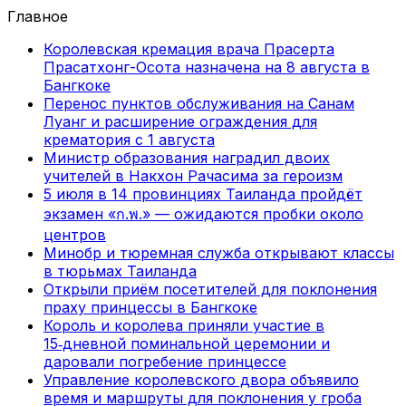
Главное
Королевская кремация врача Прасерта
Прасатхонг-Осота назначена на 8 августа в
Бангкоке
Перенос пунктов обслуживания на Санам
Луанг и расширение ограждения для
крематория с 1 августа
Министр образования наградил двоих
учителей в Накхон Рачасима за героизм
5 июля в 14 провинциях Таиланда пройдёт
экзамен «ก.พ.» — ожидаются пробки около
центров
Минобр и тюремная служба открывают классы
в тюрьмах Таиланда
Открыли приём посетителей для поклонения
праху принцессы в Бангкоке
Король и королева приняли участие в
15‑дневной поминальной церемонии и
даровали погребение принцессе
Управление королевского двора объявило
время и маршруты для поклонения у гроба