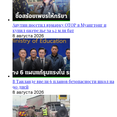
Анутин посетил ярмарку OTOP в Муангтонг и
купил ожерелье за 1,2 млн бат
8 августа 2026
В Таиланде ввели 6 планов безопасности школ на
90 дней
8 августа 2026