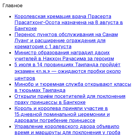
Главное
Королевская кремация врача Прасерта
Прасатхонг-Осота назначена на 8 августа в
Бангкоке
Перенос пунктов обслуживания на Санам
Луанг и расширение ограждения для
крематория с 1 августа
Министр образования наградил двоих
учителей в Накхон Рачасима за героизм
5 июля в 14 провинциях Таиланда пройдёт
экзамен «ก.พ.» — ожидаются пробки около
центров
Минобр и тюремная служба открывают классы
в тюрьмах Таиланда
Открыли приём посетителей для поклонения
праху принцессы в Бангкоке
Король и королева приняли участие в
15‑дневной поминальной церемонии и
даровали погребение принцессе
Управление королевского двора объявило
время и маршруты для поклонения у гроба