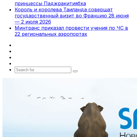
принцессы Паджракитиябха
Король и королева Таиланда совершат
государственный визит во Францию 28 июня
— 2 июля 2026
Минтранс приказал провести учения по ЧС в
22 региональных аэропортах
Facebook
X
vk.com
Telegram
Search
for