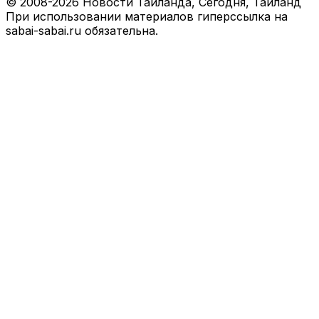
© 2008-2026 Новости Таиланда, Сегодня, Тайланд
При использовании материалов гиперссылка на
sabai-sabai.ru обязательна.
Back
to
top
button