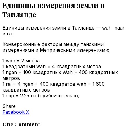
Единицы измерения земли в
Таиланде
Единицы измерения земли в Таиланде — wah, ngan,
и rai.
Конверсионные факторы между тайскими
измерениями и Метрическими измерениями:
1 wah = 2 метра
1 квадратный wah = 4 квадратных метра
1 ngan = 100 квадратных Wah = 400 квадратных
метров
1 rai = 4 ngan = 400 квадратов wah = 1 600
квадратных метров
1 акр = 2.25 rai (приблизительно)
Share
VKontakte
Odnoklassniki
WhatsApp
Telegram
Viber
Facebook
X
One Comment