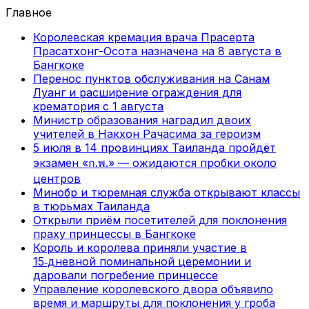
Главное
Королевская кремация врача Прасерта
Прасатхонг-Осота назначена на 8 августа в
Бангкоке
Перенос пунктов обслуживания на Санам
Луанг и расширение ограждения для
крематория с 1 августа
Министр образования наградил двоих
учителей в Накхон Рачасима за героизм
5 июля в 14 провинциях Таиланда пройдёт
экзамен «ก.พ.» — ожидаются пробки около
центров
Минобр и тюремная служба открывают классы
в тюрьмах Таиланда
Открыли приём посетителей для поклонения
праху принцессы в Бангкоке
Король и королева приняли участие в
15‑дневной поминальной церемонии и
даровали погребение принцессе
Управление королевского двора объявило
время и маршруты для поклонения у гроба