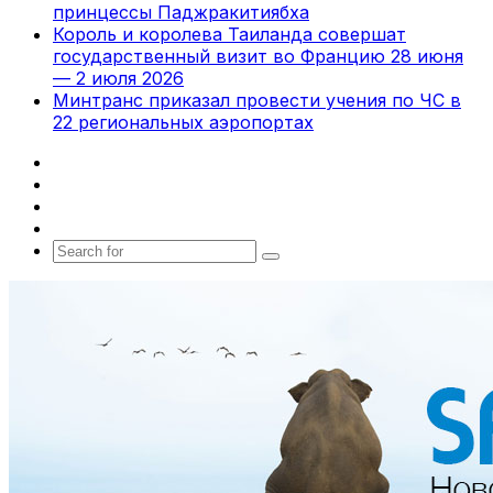
принцессы Паджракитиябха
Король и королева Таиланда совершат
государственный визит во Францию 28 июня
— 2 июля 2026
Минтранс приказал провести учения по ЧС в
22 региональных аэропортах
Facebook
X
vk.com
Telegram
Search
for