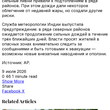
сильные ливни привели к подтоплениям в ряде
районов. При этом дожди дали некоторое
облегчение от недавней жары, но создали другие
риски.
Служба метеорологии Индии выпустила
предупреждение: в ряде северных районов
ожидается продолжение сильных дождей в течение
трёх ближайших дней. Власти просят жителей в
опасных зонах внимательно следить за
сообщениями и быть готовыми к эвакуации —
возможны новые внезапные наводнения и оползни.
Источник: AP.
9 июля 2026
0
46
1 minute read
Show More
Share
VKontakte
Odnoklassniki
WhatsApp
Telegram
Viber
Facebook
X
Related Articles