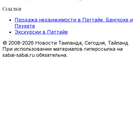
Ссылки
Продажа недвижимости в Паттайе, Бангкоке и
Пхукете
Экскурсии в Паттайе
© 2008-2026 Новости Таиланда, Сегодня, Тайланд
При использовании материалов гиперссылка на
sabai-sabai.ru обязательна.
Facebook
X
VKontakte
Odnoklassniki
WhatsApp
Telegram
Viber
Back
to
top
button