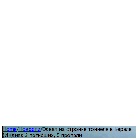
Home
/
Новости
/
Обвал на стройке тоннеля в Керале
(Индия): 3 погибших, 5 пропали