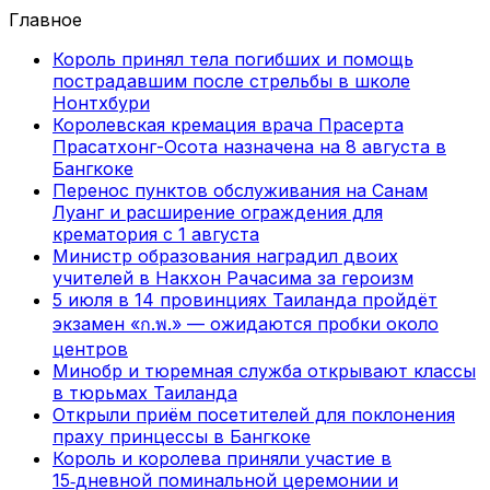
Главное
Король принял тела погибших и помощь
пострадавшим после стрельбы в школе
Нонтхбури
Королевская кремация врача Прасерта
Прасатхонг-Осота назначена на 8 августа в
Бангкоке
Перенос пунктов обслуживания на Санам
Луанг и расширение ограждения для
крематория с 1 августа
Министр образования наградил двоих
учителей в Накхон Рачасима за героизм
5 июля в 14 провинциях Таиланда пройдёт
экзамен «ก.พ.» — ожидаются пробки около
центров
Минобр и тюремная служба открывают классы
в тюрьмах Таиланда
Открыли приём посетителей для поклонения
праху принцессы в Бангкоке
Король и королева приняли участие в
15‑дневной поминальной церемонии и