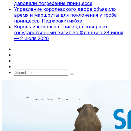
даровали погребение принцессе
Управление королевского двора объявило
время и маршруты для поклонения у гроба
принцессы Паджракитиябха
Король и королева Таиланда совершат
государственный визит во Францию 28 июня
— 2 июля 2026
Facebook
X
vk.com
Telegram
Search
for