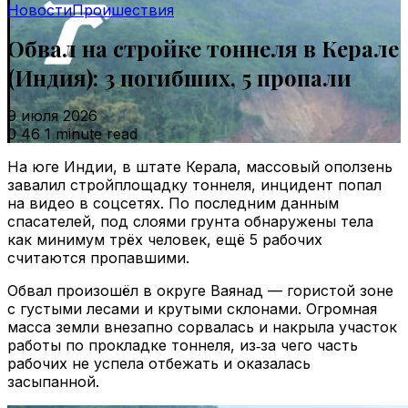
Новости
Проишествия
Обвал на стройке тоннеля в Керале
(Индия): 3 погибших, 5 пропали
9 июля 2026
0
46
1 minute read
На юге Индии, в штате Керала, массовый оползень
завалил стройплощадку тоннеля, инцидент попал
на видео в соцсетях. По последним данным
спасателей, под слоями грунта обнаружены тела
как минимум трёх человек, ещё 5 рабочих
считаются пропавшими.
Обвал произошёл в округе Ваянад — гористой зоне
с густыми лесами и крутыми склонами. Огромная
масса земли внезапно сорвалась и накрыла участок
работы по прокладке тоннеля, из‑за чего часть
рабочих не успела отбежать и оказалась
засыпанной.