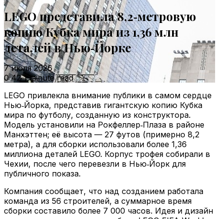
LEGO представила 8,2‑метровую
копию Кубка мира из 1,36 млн
деталей в Нью‑Йорке
7 июля 2026
0
42
1 minute read
LEGO привлекла внимание публики в самом сердце
Нью‑Йорка, представив гигантскую копию Кубка
мира по футболу, созданную из конструктора.
Модель установили на Рокфеллер‑Плаза в районе
Манхэттен; её высота — 27 футов (примерно 8,2
метра), а для сборки использовали более 1,36
миллиона деталей LEGO. Корпус трофея собирали в
Чехии, после чего перевезли в Нью‑Йорк для
публичного показа.
Компания сообщает, что над созданием работала
команда из 56 строителей, а суммарное время
сборки составило более 7 000 часов. Идея и дизайн