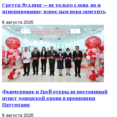
Сретта: буллинг — не только слова, но и
игнорирование; взрослым пора заметить
8 августа 2026
Фьючерпарк и Zpell открыли постоянный
пункт донорской крови в провинции
Патумтани
8 августа 2026