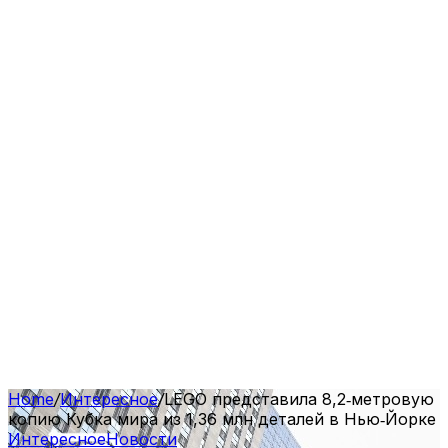
Home
/
Интересное
/
LEGO представила 8,2‑метровую
копию Кубка мира из 1,36 млн деталей в Нью‑Йорке
Интересное
Новости