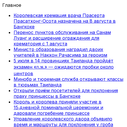
Главное
Королевская кремация врача Прасерта
Прасатхонг-Осота назначена на 8 августа в
Бангкоке
Перенос пунктов обслуживания на Санам
Луанг и расширение ограждения для
крематория с 1 августа
Министр образования наградил двоих
учителей в Накхон Рачасима за героизм
5 июля в 14 провинциях Таиланда пройдёт
экзамен «ก.พ.» — ожидаются пробки около
центров
Минобр и тюремная служба открывают классы
в тюрьмах Таиланда
Открыли приём посетителей для поклонения
праху принцессы в Бангкоке
Король и королева приняли участие в
15‑дневной поминальной церемонии и
даровали погребение принцессе
Управление королевского двора объявило
время и маршруты для поклонения у гроба