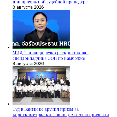
при прозрачной судебной процедуре
8 августа 2026
МИД Таиланда резко раскритиковал
спецдокладчика ООН по Камбодже
8 августа 2026
Суд в Бангкоке вручил призы за
короткометражки — школу Аюттхая признали