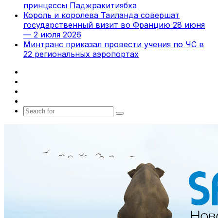
принцессы Паджракитиябха
Король и королева Таиланда совершат
государственный визит во Францию 28 июня
— 2 июля 2026
Минтранс приказал провести учения по ЧС в
22 региональных аэропортах
Facebook
X
vk.com
Telegram
Search
for