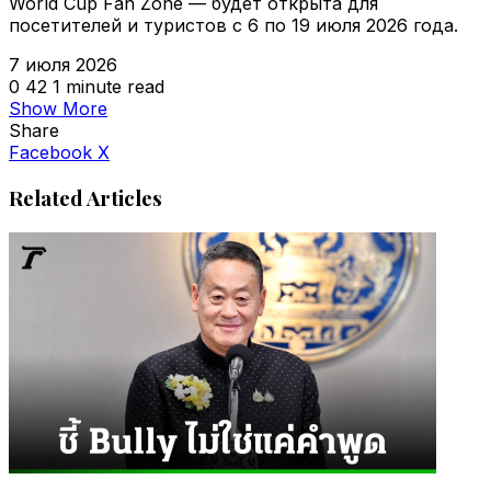
World Cup Fan Zone — будет открыта для
посетителей и туристов с 6 по 19 июля 2026 года.
7 июля 2026
0
42
1 minute read
Show More
Share
VKontakte
Odnoklassniki
WhatsApp
Telegram
Viber
Facebook
X
Related Articles