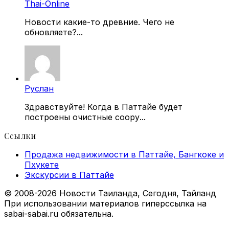
Thai-Online
Новости какие-то древние. Чего не
обновляете?...
Руслан
Здравствуйте! Когда в Паттайе будет
построены очистные соору...
Ссылки
Продажа недвижимости в Паттайе, Бангкоке и
Пхукете
Экскурсии в Паттайе
© 2008-2026 Новости Таиланда, Сегодня, Тайланд
При использовании материалов гиперссылка на
sabai-sabai.ru обязательна.
Facebook
X
VKontakte
Odnoklassniki
WhatsApp
Telegram
Viber
Back