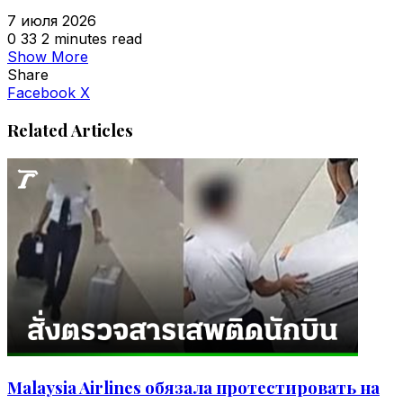
7 июля 2026
0
33
2 minutes read
Show More
Share
VKontakte
Odnoklassniki
WhatsApp
Telegram
Viber
Facebook
X
Related Articles
Malaysia Airlines обязала протестировать на