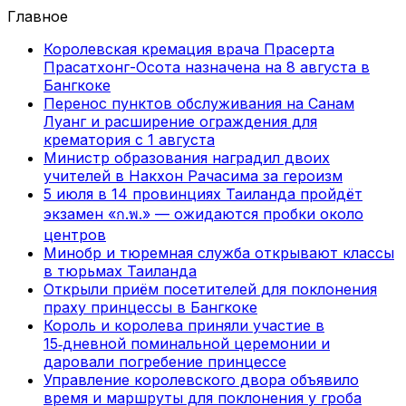
Главное
Королевская кремация врача Прасерта
Прасатхонг-Осота назначена на 8 августа в
Бангкоке
Перенос пунктов обслуживания на Санам
Луанг и расширение ограждения для
крематория с 1 августа
Министр образования наградил двоих
учителей в Накхон Рачасима за героизм
5 июля в 14 провинциях Таиланда пройдёт
экзамен «ก.พ.» — ожидаются пробки около
центров
Минобр и тюремная служба открывают классы
в тюрьмах Таиланда
Открыли приём посетителей для поклонения
праху принцессы в Бангкоке
Король и королева приняли участие в
15‑дневной поминальной церемонии и
даровали погребение принцессе
Управление королевского двора объявило
время и маршруты для поклонения у гроба