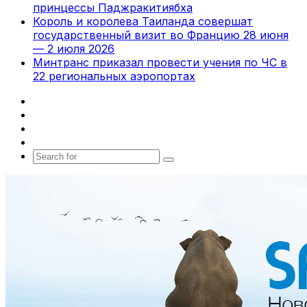
принцессы Паджракитиябха
Король и королева Таиланда совершат
государственный визит во Францию 28 июня
— 2 июля 2026
Минтранс приказал провести учения по ЧС в
22 региональных аэропортах
Facebook
X
vk.com
Telegram
Search
for