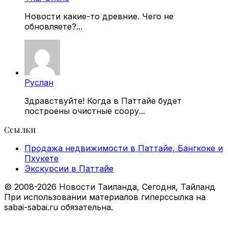
Новости какие-то древние. Чего не
обновляете?...
Руслан
Здравствуйте! Когда в Паттайе будет
построены очистные соору...
Ссылки
Продажа недвижимости в Паттайе, Бангкоке и
Пхукете
Экскурсии в Паттайе
© 2008-2026 Новости Таиланда, Сегодня, Тайланд
При использовании материалов гиперссылка на
sabai-sabai.ru обязательна.
Facebook
X
VKontakte
Odnoklassniki
WhatsApp
Telegram
Viber
Back
to