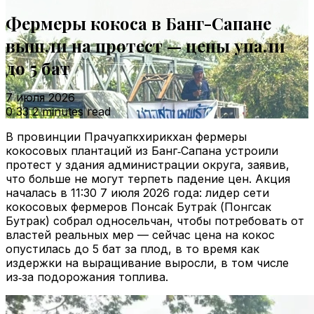
Фермеры кокоса в Банг-Сапане
вышли на протест — цены упали
до 5 бат
7 июля 2026
0
33
2 minutes read
В провинции Прачуапкхирикхан фермеры
кокосовых плантаций из Банг‑Сапана устроили
протест у здания администрации округа, заявив,
что больше не могут терпеть падение цен. Акция
началась в 11:30 7 июля 2026 года: лидер сети
кокосовых фермеров Понса́к Бутра́к (Понгсак
Бутрак) собрал односельчан, чтобы потребовать от
властей реальных мер — сейчас цена на кокос
опустилась до 5 бат за плод, в то время как
издержки на выращивание выросли, в том числе
из‑за подорожания топлива.