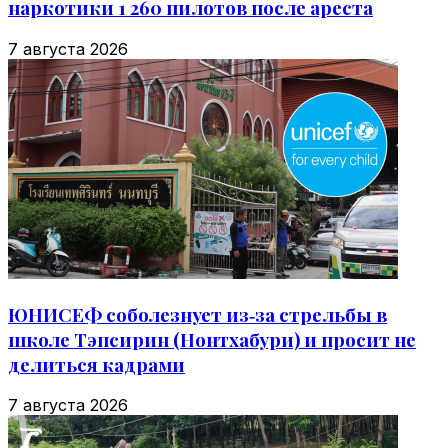
наркотики 1 260 пилотов после ареста
7 августа 2026
ЮНИСЕФ соболезнует из‑за стрельбы в
школе Тэпсирин (Нонтхабури) и просит не
делиться кадрами
7 августа 2026