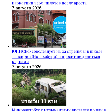
наркотики 1 260 пилотов после ареста
7 августа 2026
ЮНИСЕФ соболезнует из‑за стрельбы в школе
Тэпсирин (Нонтхабури) и просит не делиться
кадрами
7 августа 2026
Микроавтобус с музыкантами врезался в кран в