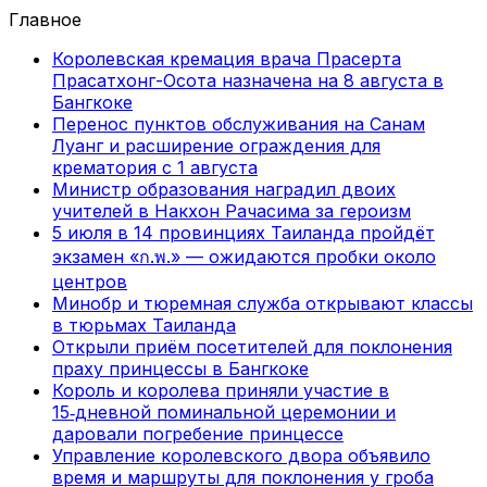
Главное
Королевская кремация врача Прасерта
Прасатхонг-Осота назначена на 8 августа в
Бангкоке
Перенос пунктов обслуживания на Санам
Луанг и расширение ограждения для
крематория с 1 августа
Министр образования наградил двоих
учителей в Накхон Рачасима за героизм
5 июля в 14 провинциях Таиланда пройдёт
экзамен «ก.พ.» — ожидаются пробки около
центров
Минобр и тюремная служба открывают классы
в тюрьмах Таиланда
Открыли приём посетителей для поклонения
праху принцессы в Бангкоке
Король и королева приняли участие в
15‑дневной поминальной церемонии и
даровали погребение принцессе
Управление королевского двора объявило
время и маршруты для поклонения у гроба