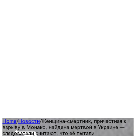
Home
/
Новости
/
Женщина-смертник, причастная к
взрыву в Монако, найдена мертвой в Украине —
следователи считают, что её пытали