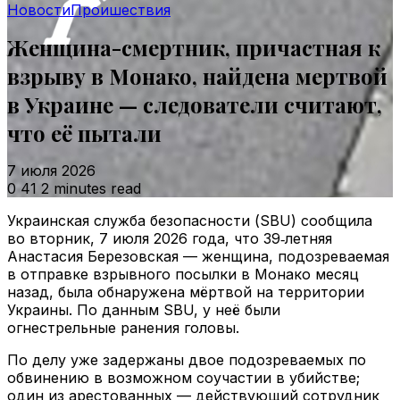
Новости
Проишествия
Женщина-смертник, причастная к
взрыву в Монако, найдена мертвой
в Украине — следователи считают,
что её пытали
7 июля 2026
0
41
2 minutes read
Украинская служба безопасности (SBU) сообщила
во вторник, 7 июля 2026 года, что 39‑летняя
Анастасия Березовская — женщина, подозреваемая
в отправке взрывного посылки в Монако месяц
назад, была обнаружена мёртвой на территории
Украины. По данным SBU, у неё были
огнестрельные ранения головы.
По делу уже задержаны двое подозреваемых по
обвинению в возможном соучастии в убийстве;
один из арестованных — действующий сотрудник