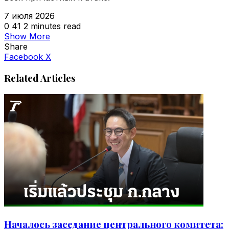
7 июля 2026
0
41
2 minutes read
Show More
Share
VKontakte
Odnoklassniki
WhatsApp
Telegram
Viber
Facebook
X
Related Articles
Началось заседание центрального комитета: