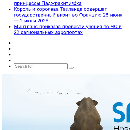
принцессы Паджракитиябха
Король и королева Таиланда совершат
государственный визит во Францию 28 июня
— 2 июля 2026
Минтранс приказал провести учения по ЧС в
22 региональных аэропортах
Facebook
X
vk.com
Telegram
Search
for