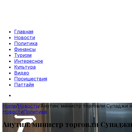
Главная
Новости
Политика
Финансы
Туризм
Интересное
Культура
Видео
Проишествия
Паттайя
Search
for
Home
/
Новости
/
Анутин: министр торговли Супаджи н
Новости
Политика
Анутин: министр торговли Супаджи 