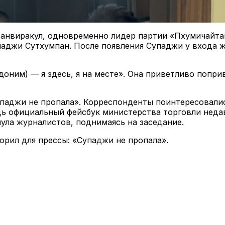
 Чанвиракул, одновременно лидер партии «Пхумичайта
аджи Сутхумпан. После появления Супаджи у входа ж
доним) — я здесь, я на месте». Она приветливо попр
аджи не пропала». Корреспонденты поинтересовались
ь официальный фейсбук министерства торговли недав
ула журналистов, поднимаясь на заседание.
торил для прессы: «Супаджи не пропала».