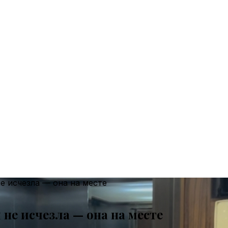
е исчезла — она на месте
не исчезла — она на месте