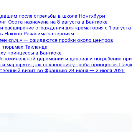
давшим после стрельбы в школе Нонтхбури
нг-Осота назначена на 8 августа в Бангкоке
и расширение ограждения для крематория с 1 августа
в Накхон Рачасима за героизм
мен «ก.พ.» — ожидаются пробки около центров
в тюрьмах Таиланда
ху принцессы в Бангкоке
ой поминальной церемонии и даровали погребение пр
я и маршруты для поклонения у гроба принцессы Пад
ственный визит во Францию 28 июня — 2 июля 2026