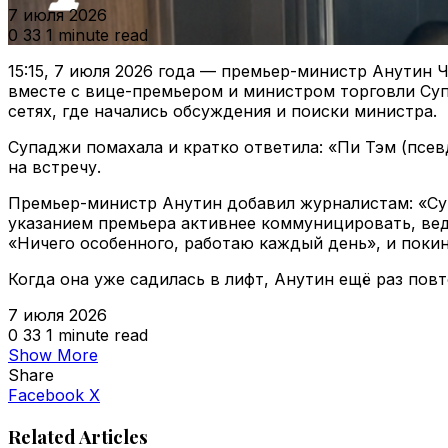
7 июля 2026
0
33
1 minute read
15:15, 7 июля 2026 года — премьер-министр Анутин
вместе с вице-премьером и министром торговли Суп
сетях, где начались обсуждения и поиски министра.
Супаджи помахала и кратко ответила: «Пи Тэм (псев
на встречу.
Премьер-министр Анутин добавил журналистам: «Суп
указанием премьера активнее коммуницировать, вед
«Ничего особенного, работаю каждый день», и покин
Когда она уже садилась в лифт, Анутин ещё раз пов
7 июля 2026
0
33
1 minute read
Show More
Share
VKontakte
Odnoklassniki
WhatsApp
Telegram
Viber
Facebook
X
Related Articles