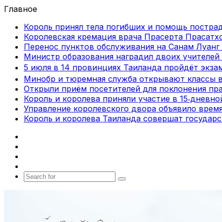
Главное
Король принял тела погибших и помощь постра
Королевская кремация врача Прасерта Прасатхо
Перенос пунктов обслуживания на Санам Луанг 
Министр образования наградил двоих учителей 
5 июля в 14 провинциях Таиланда пройдёт экза
Минобр и тюремная служба открывают классы 
Открыли приём посетителей для поклонения пра
Король и королева приняли участие в 15‑дневн
Управление королевского двора объявило врем
Король и королева Таиланда совершат государ
Facebook
X
vk.com
Telegram
Search
for