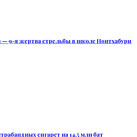
 — 9-я жертва стрельбы в школе Нонтхабури
трабандных сигарет на 14,5 млн бат