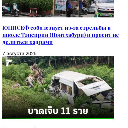
ЮНИСЕФ соболезнует из‑за стрельбы в
школе Тэпсирин (Нонтхабури) и просит не
делиться кадрами
7 августа 2026