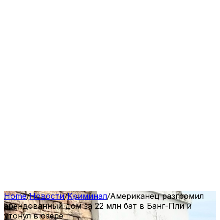
Home
/
Новости
/
Криминал
/
Американец разгромил
арендованный дом за 22 млн бат в Банг-Пли и
утонул в озере