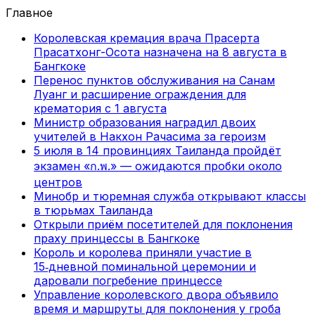
Главное
Королевская кремация врача Прасерта
Прасатхонг-Осота назначена на 8 августа в
Бангкоке
Перенос пунктов обслуживания на Санам
Луанг и расширение ограждения для
крематория с 1 августа
Министр образования наградил двоих
учителей в Накхон Рачасима за героизм
5 июля в 14 провинциях Таиланда пройдёт
экзамен «ก.พ.» — ожидаются пробки около
центров
Минобр и тюремная служба открывают классы
в тюрьмах Таиланда
Открыли приём посетителей для поклонения
праху принцессы в Бангкоке
Король и королева приняли участие в
15‑дневной поминальной церемонии и
даровали погребение принцессе
Управление королевского двора объявило
время и маршруты для поклонения у гроба