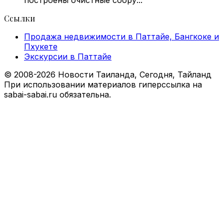
Ссылки
Продажа недвижимости в Паттайе, Бангкоке и
Пхукете
Экскурсии в Паттайе
© 2008-2026 Новости Таиланда, Сегодня, Тайланд
При использовании материалов гиперссылка на
sabai-sabai.ru обязательна.
Facebook
X
VKontakte
Odnoklassniki
WhatsApp
Telegram
Viber
Back
to
top
button