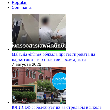
Popular
Comments
Malaysia Airlines обязала протестировать на
наркотики 1 260 пилотов после ареста
7 августа 2026
ЮНИСЕФ соболезнует из‑за стрельбы в школе