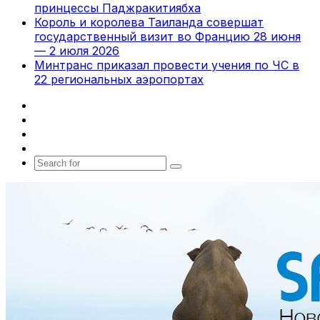
принцессы Паджракитиябха
Король и королева Таиланда совершат
государственный визит во Францию 28 июня
— 2 июля 2026
Минтранс приказал провести учения по ЧС в
22 региональных аэропортах
Facebook
X
vk.com
Telegram
Search
for