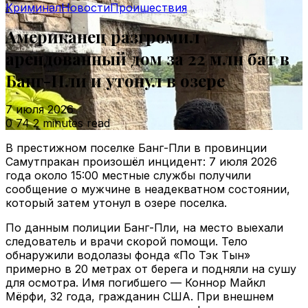
Криминал
Новости
Проишествия
Американец разгромил
арендованный дом за 22 млн бат в
Банг-Пли и утонул в озере
7 июля 2026
0
74
2 minutes read
В престижном поселке Банг-Пли в провинции
Самутпракан произошёл инцидент: 7 июля 2026
года около 15:00 местные службы получили
сообщение о мужчине в неадекватном состоянии,
который затем утонул в озере поселка.
По данным полиции Банг-Пли, на место выехали
следователь и врачи скорой помощи. Тело
обнаружили водолазы фонда «По Тэк Тын»
примерно в 20 метрах от берега и подняли на сушу
для осмотра. Имя погибшего — Коннор Майкл
Мёрфи, 32 года, гражданин США. При внешнем