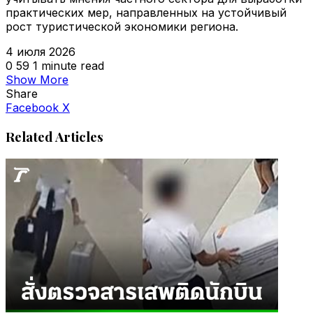
практических мер, направленных на устойчивый
рост туристической экономики региона.
4 июля 2026
0
59
1 minute read
Show More
Share
VKontakte
Odnoklassniki
WhatsApp
Telegram
Viber
Facebook
X
Related Articles