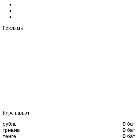
X
vk.com
Telegram
Реклама
Курс валют
рубль
0
бат
гривна
0
бат
тенге
0
бат