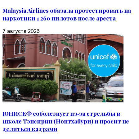
Malaysia Airlines обязала протестировать на
наркотики 1 260 пилотов после ареста
7 августа 2026
ЮНИСЕФ соболезнует из‑за стрельбы в
школе Тэпсирин (Нонтхабури) и просит не
делиться кадрами