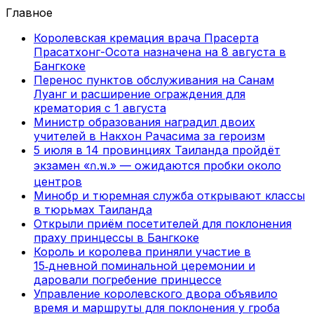
Главное
Королевская кремация врача Прасерта
Прасатхонг-Осота назначена на 8 августа в
Бангкоке
Перенос пунктов обслуживания на Санам
Луанг и расширение ограждения для
крематория с 1 августа
Министр образования наградил двоих
учителей в Накхон Рачасима за героизм
5 июля в 14 провинциях Таиланда пройдёт
экзамен «ก.พ.» — ожидаются пробки около
центров
Минобр и тюремная служба открывают классы
в тюрьмах Таиланда
Открыли приём посетителей для поклонения
праху принцессы в Бангкоке
Король и королева приняли участие в
15‑дневной поминальной церемонии и
даровали погребение принцессе
Управление королевского двора объявило
время и маршруты для поклонения у гроба