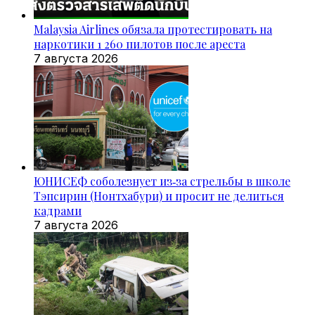
Malaysia Airlines обязала протестировать на
наркотики 1 260 пилотов после ареста
7 августа 2026
ЮНИСЕФ соболезнует из‑за стрельбы в школе
Тэпсирин (Нонтхабури) и просит не делиться
кадрами
7 августа 2026