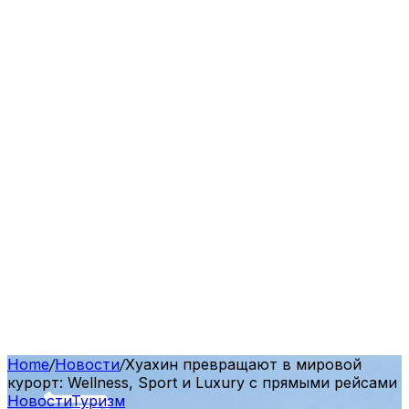
Home
/
Новости
/
Хуахин превращают в мировой
курорт: Wellness, Sport и Luxury с прямыми рейсами
Новости
Туризм