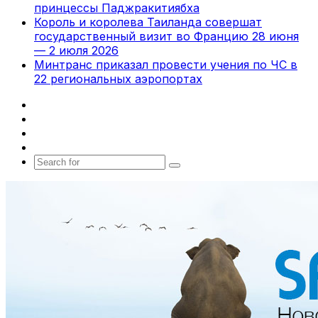
принцессы Паджракитиябха
Король и королева Таиланда совершат
государственный визит во Францию 28 июня
— 2 июля 2026
Минтранс приказал провести учения по ЧС в
22 региональных аэропортах
Facebook
X
vk.com
Telegram
Search
for