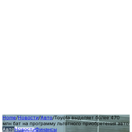
Home
/
Новости
/
Авто
/
Toyota выделяет более 470
млн бат на программу льготного приобретения авто
Авто
Новости
Финансы