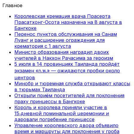
Главное
Королевская кремация врача Прасерта
Прасатхонг-Осота назначена на 8 августа в
Бангкоке
Перенос пунктов обслуживания на Санам
Луанг и расширение ограждения для
крематория с 1 августа
Министр образования наградил двоих
учителей в Накхон Рачасима за героизм
5 июля в 14 провинциях Таиланда пройдёт
экзамен «ก.พ.» — ожидаются пробки около
центров
Минобр и тюремная служба открывают классы
в тюрьмах Таиланда
Открыли приём посетителей для поклонения
праху принцессы в Бангкоке
Король и королева приняли участие в
15‑дневной поминальной церемонии и
даровали погребение принцессе
Управление королевского двора объявило
время и маршруты для поклонения у гроба