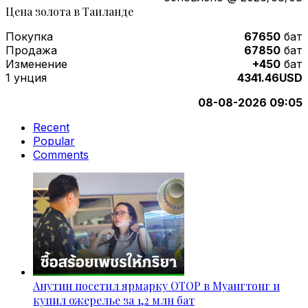
Цена золота в Таиланде
Покупка
67650
бат
Продажа
67850
бат
Изменение
+450
бат
1 унция
4341.46USD
08-08-2026 09:05
Recent
Popular
Comments
Анутин посетил ярмарку OTOP в Муангтонг и
купил ожерелье за 1,2 млн бат