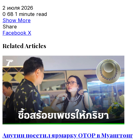
2 июля 2026
0
68
1 minute read
Show More
Share
VKontakte
Odnoklassniki
WhatsApp
Telegram
Viber
Facebook
X
Related Articles
Анутин посетил ярмарку OTOP в Муангтонг