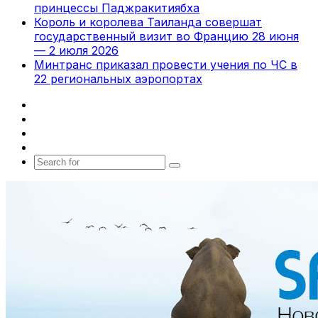
принцессы Паджракитиябха
Король и королева Таиланда совершат
государственный визит во Францию 28 июня
— 2 июля 2026
Минтранс приказал провести учения по ЧС в
22 региональных аэропортах
Facebook
X
vk.com
Telegram
Search
for