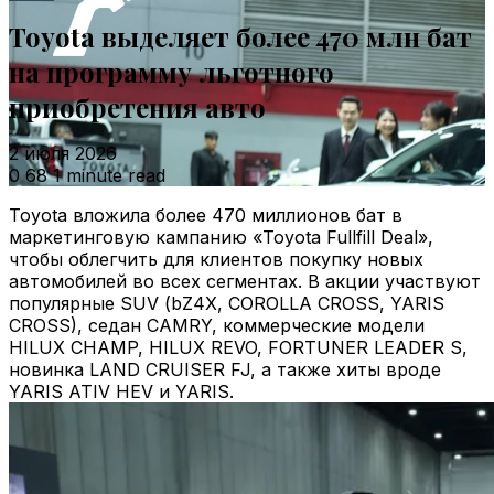
Toyota выделяет более 470 млн бат
на программу льготного
приобретения авто
2 июля 2026
0
68
1 minute read
Toyota вложила более 470 миллионов бат в
маркетинговую кампанию «Toyota Fullfill Deal»,
чтобы облегчить для клиентов покупку новых
автомобилей во всех сегментах. В акции участвуют
популярные SUV (bZ4X, COROLLA CROSS, YARIS
CROSS), седан CAMRY, коммерческие модели
HILUX CHAMP, HILUX REVO, FORTUNER LEADER S,
новинка LAND CRUISER FJ, а также хиты вроде
YARIS ATIV HEV и YARIS.