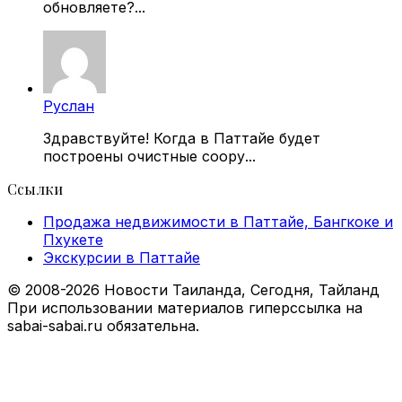
обновляете?...
Руслан
Здравствуйте! Когда в Паттайе будет
построены очистные соору...
Ссылки
Продажа недвижимости в Паттайе, Бангкоке и
Пхукете
Экскурсии в Паттайе
© 2008-2026 Новости Таиланда, Сегодня, Тайланд
При использовании материалов гиперссылка на
sabai-sabai.ru обязательна.
Facebook
X
VKontakte
Odnoklassniki
WhatsApp
Telegram
Viber
Back
to
top
button