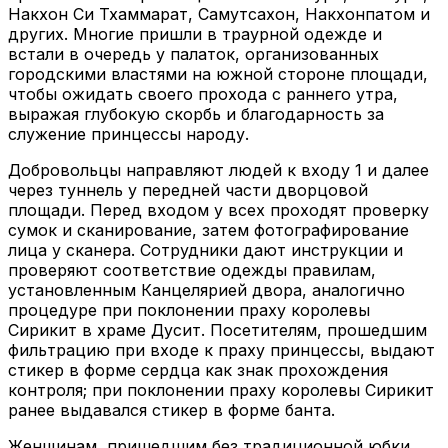
Накхон Си Тхаммарат, Самутсахон, Накхонпатом и
других. Многие пришли в траурной одежде и
встали в очередь у палаток, организованных
городскими властями на южной стороне площади,
чтобы ожидать своего прохода с раннего утра,
выражая глубокую скорбь и благодарность за
служение принцессы народу.
Добровольцы направляют людей к входу 1 и далее
через туннель у передней части дворцовой
площади. Перед входом у всех проходят проверку
сумок и сканирование, затем фотографирование
лица у сканера. Сотрудники дают инструкции и
проверяют соответствие одежды правилам,
установленным Канцелярией двора, аналогично
процедуре при поклонении праху королевы
Сирикит в храме Дусит. Посетителям, прошедшим
фильтрацию при входе к праху принцессы, выдают
стикер в форме сердца как знак прохождения
контроля; при поклонении праху королевы Сирикит
ранее выдавался стикер в форме банта.
Женщинам, пришедшим без традиционной юбки