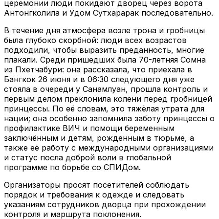
церемонии люди покидают дворец через ворота
Антонгколила и Удом Сутхарарак последовательно.
В течение дня атмосфера возле трона и гробницы
была глубоко скорбной: люди всех возрастов
подходили, чтобы выразить преданность, многие
плакали. Среди пришедших была 70-летняя Сомна
из Пхетчабури: она рассказала, что приехала в
Бангкок 26 июня и в 06:30 следующего дня уже
стояла в очереди у Санамлуан, прошла контроль и
первым делом преклонила колени перед гробницей
принцессы. По её словам, это тяжёлая утрата для
нации; она особенно запомнила заботу принцессы о
профилактике ВИЧ и помощи беременным
заключённым и детям, рожденным в тюрьме, а
также её работу с международными организациями
и статус посла доброй воли в глобальной
программе по борьбе со СПИДом.
Организаторы просят посетителей соблюдать
порядок и требования к одежде и следовать
указаниям сотрудников дворца при прохождении
контроля и маршрута поклонения.