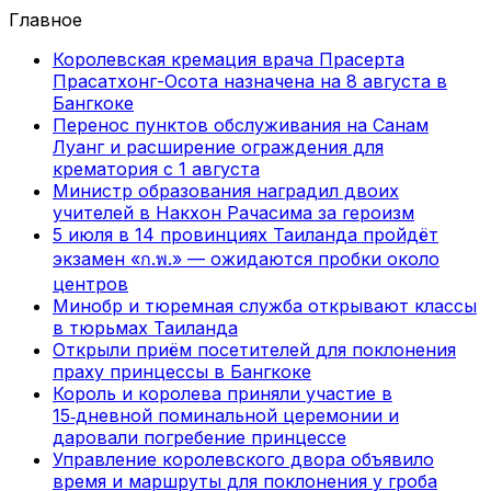
Главное
Королевская кремация врача Прасерта
Прасатхонг-Осота назначена на 8 августа в
Бангкоке
Перенос пунктов обслуживания на Санам
Луанг и расширение ограждения для
крематория с 1 августа
Министр образования наградил двоих
учителей в Накхон Рачасима за героизм
5 июля в 14 провинциях Таиланда пройдёт
экзамен «ก.พ.» — ожидаются пробки около
центров
Минобр и тюремная служба открывают классы
в тюрьмах Таиланда
Открыли приём посетителей для поклонения
праху принцессы в Бангкоке
Король и королева приняли участие в
15‑дневной поминальной церемонии и
даровали погребение принцессе
Управление королевского двора объявило
время и маршруты для поклонения у гроба