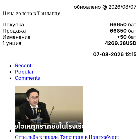
обновлено @ 2026/08/07
Цена золота в Таиланде
Покупка
66650
бат
Продажа
66850
бат
Изменение
+50
бат
1 унция
4269.38USD
07-08-2026 12:15
Recent
Popular
Comments
Стрельба в школе Тэпсирин в Нонтхабури: