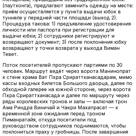
(паутхонга), предлагают заменить одежду на месте:
приём осуществляется у пункта выдачи юбок в
туннеле у передней части площади (выход 2).
Процедура такова: 1) предъявление удостоверения
личности или паспорта при регистрации для
выдачи юбки; 2) сотрудники регистрируют и
возвращают документ; 3) после поклонения юбку
возвращают у точки возврата у выхода Виман
Тевет.
Поток посетителей пропускают партиями по 30
человек. Маршрут ведёт через ворота Манинопрат
к стене храма Ват Пхра Срираттханасадарам, мимо
кассы входных билетов Большого дворца, далее по
обходной галерее на южной стороне, через ворота
Пхра Срираттханасада и далее по маршруту через
ряды королевских тронов и залы — включая трон
Ама Риндра Виничай и Чакри Махапрасат — к
временной зоне ожидания перед троном
Пиманратайя, откуда посетители под
руководством сотрудников поднимаются, чтобы
поклониться праху у гробницы. После завершения