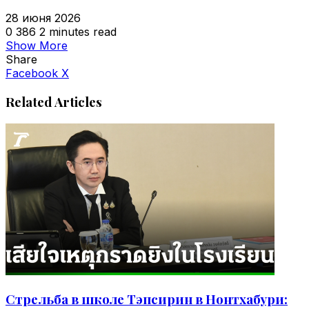
28 июня 2026
0
386
2 minutes read
Show More
Share
VKontakte
Odnoklassniki
WhatsApp
Telegram
Viber
Facebook
X
Related Articles
Стрельба в школе Тэпсирин в Нонтхабури: