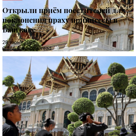
Открыли приём посетителей для
поклонения праху принцессы в
Бангкоке
28 июня 2026
0
386
2 minutes read