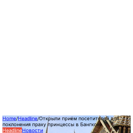
Home
/
Headline
/
Открыли приём посетителей для
поклонения праху принцессы в Бангкоке
Headline
Новости