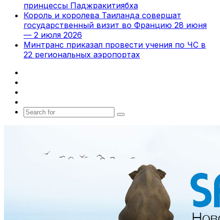
принцессы Паджракитиябха
Король и королева Таиланда совершат
государственный визит во Францию 28 июня
— 2 июля 2026
Минтранс приказал провести учения по ЧС в
22 региональных аэропортах
Facebook
X
vk.com
Telegram
Search
for