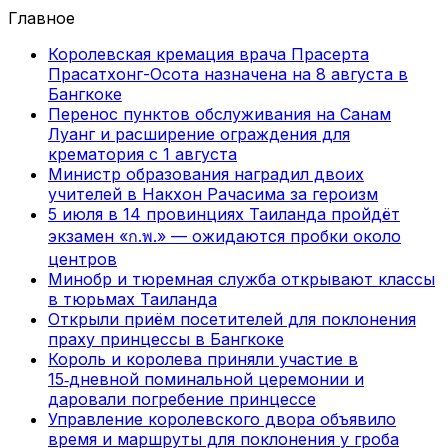
Главное
Королевская кремация врача Прасерта
Прасатхонг-Осота назначена на 8 августа в
Бангкоке
Перенос пунктов обслуживания на Санам
Луанг и расширение ограждения для
крематория с 1 августа
Министр образования наградил двоих
учителей в Накхон Рачасима за героизм
5 июля в 14 провинциях Таиланда пройдёт
экзамен «ก.พ.» — ожидаются пробки около
центров
Минобр и тюремная служба открывают классы
в тюрьмах Таиланда
Открыли приём посетителей для поклонения
праху принцессы в Бангкоке
Король и королева приняли участие в
15‑дневной поминальной церемонии и
даровали погребение принцессе
Управление королевского двора объявило
время и маршруты для поклонения у гроба