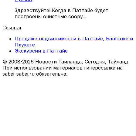
Здравствуйте! Когда в Паттайе будет
построены очистные соору...
Ссылки
Продажа недвижимости в Паттайе, Бангкоке и
Пхукете
Экскурсии в Паттайе
© 2008-2026 Новости Таиланда, Сегодня, Тайланд
При использовании материалов гиперссылка на
sabai-sabai.ru обязательна.
Facebook
X
VKontakte
Odnoklassniki
WhatsApp
Telegram
Viber
Back
to
top
button