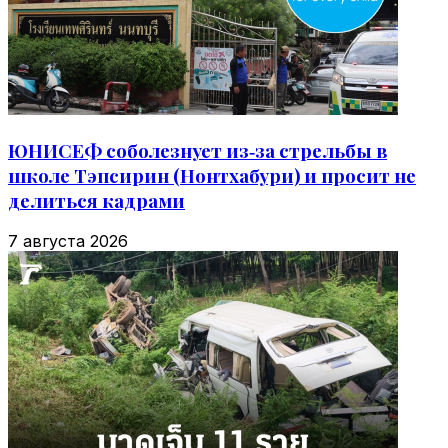
ЮНИСЕФ соболезнует из‑за стрельбы в
школе Тэпсирин (Нонтхабури) и просит не
делиться кадрами
7 августа 2026