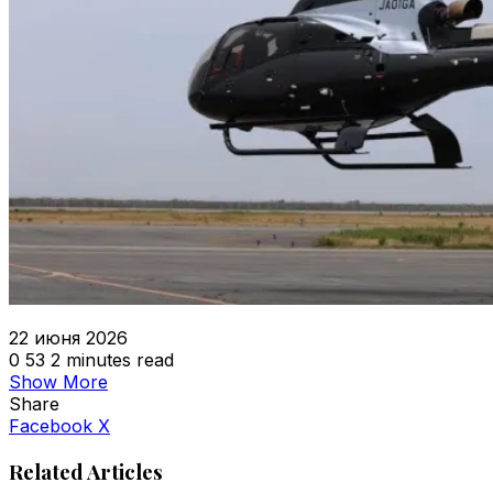
22 июня 2026
0
53
2 minutes read
Show More
Share
VKontakte
Odnoklassniki
WhatsApp
Telegram
Viber
Facebook
X
Related Articles