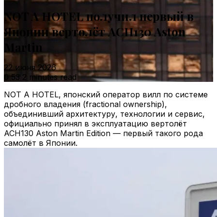
NOT A HOTEL получил первый в
Японии вертолёт ACH130 Aston
Martin
22 июня 2026
0
53
2 minutes read
NOT A HOTEL, японский оператор вилл по системе
дробного владения (fractional ownership),
объединивший архитектуру, технологии и сервис,
официально принял в эксплуатацию вертолёт
ACH130 Aston Martin Edition — первый такого рода
самолёт в Японии.