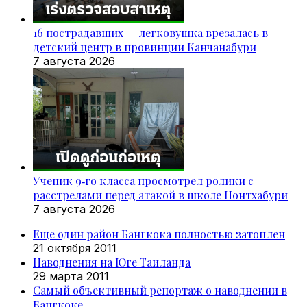
16 пострадавших — легковушка врезалась в
детский центр в провинции Канчанабури
7 августа 2026
Ученик 9‑го класса просмотрел ролики с
расстрелами перед атакой в школе Нонтхабури
7 августа 2026
Еще один район Бангкока полностью затоплен
21 октября 2011
Наводнения на Юге Таиланда
29 марта 2011
Самый объективный репортаж о наводнении в
Бангкоке