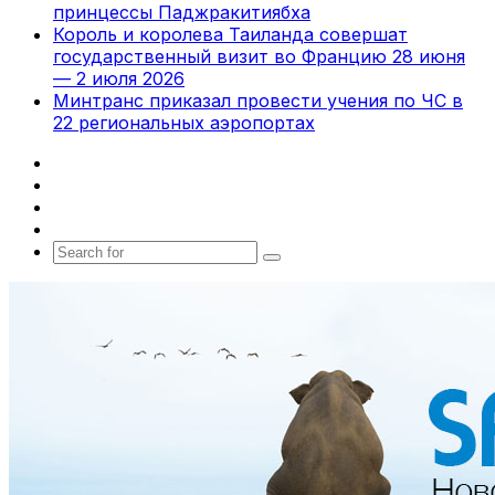
принцессы Паджракитиябха
Король и королева Таиланда совершат
государственный визит во Францию 28 июня
— 2 июля 2026
Минтранс приказал провести учения по ЧС в
22 региональных аэропортах
Facebook
X
vk.com
Telegram
Search
for