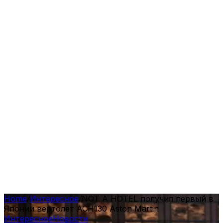
Home
/
Интересное
/
NOT A HOTEL получил первый в
Японии вертолёт ACH130 Aston Martin
Интересное
Новости