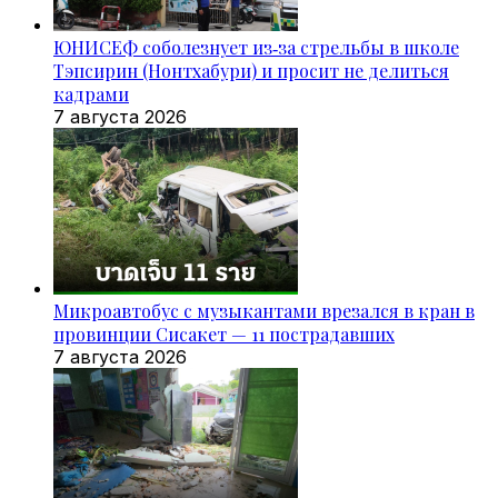
ЮНИСЕФ соболезнует из‑за стрельбы в школе
Тэпсирин (Нонтхабури) и просит не делиться
кадрами
7 августа 2026
Микроавтобус с музыкантами врезался в кран в
провинции Сисакет — 11 пострадавших
7 августа 2026