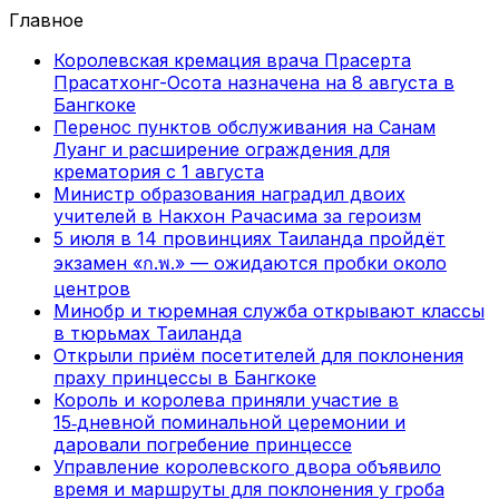
Главное
Королевская кремация врача Прасерта
Прасатхонг-Осота назначена на 8 августа в
Бангкоке
Перенос пунктов обслуживания на Санам
Луанг и расширение ограждения для
крематория с 1 августа
Министр образования наградил двоих
учителей в Накхон Рачасима за героизм
5 июля в 14 провинциях Таиланда пройдёт
экзамен «ก.พ.» — ожидаются пробки около
центров
Минобр и тюремная служба открывают классы
в тюрьмах Таиланда
Открыли приём посетителей для поклонения
праху принцессы в Бангкоке
Король и королева приняли участие в
15‑дневной поминальной церемонии и
даровали погребение принцессе
Управление королевского двора объявило
время и маршруты для поклонения у гроба