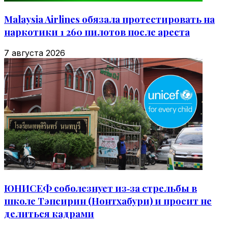
Malaysia Airlines обязала протестировать на
наркотики 1 260 пилотов после ареста
7 августа 2026
ЮНИСЕФ соболезнует из‑за стрельбы в
школе Тэпсирин (Нонтхабури) и просит не
делиться кадрами