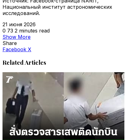
Источник: Facebook-страница NARIT,
Национальный институт астрономических
исследований.
21 июня 2026
0
73
2 minutes read
Show More
Share
VKontakte
Odnoklassniki
WhatsApp
Telegram
Viber
Facebook
X
Related Articles