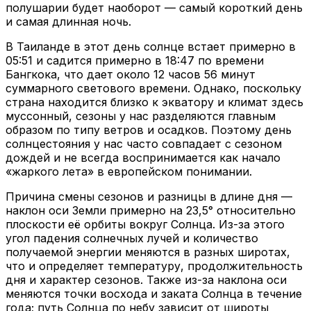
полушарии будет наоборот — самый короткий день
и самая длинная ночь.
В Таиланде в этот день солнце встает примерно в
05:51 и садится примерно в 18:47 по времени
Бангкока, что дает около 12 часов 56 минут
суммарного светового времени. Однако, поскольку
страна находится близко к экватору и климат здесь
муссонный, сезоны у нас разделяются главным
образом по типу ветров и осадков. Поэтому день
солнцестояния у нас часто совпадает с сезоном
дождей и не всегда воспринимается как начало
«жаркого лета» в европейском понимании.
Причина смены сезонов и разницы в длине дня —
наклон оси Земли примерно на 23,5° относительно
плоскости её орбиты вокруг Солнца. Из-за этого
угол падения солнечных лучей и количество
получаемой энергии меняются в разных широтах,
что и определяет температуру, продолжительность
дня и характер сезонов. Также из-за наклона оси
меняются точки восхода и заката Солнца в течение
года; путь Солнца по небу зависит от широты