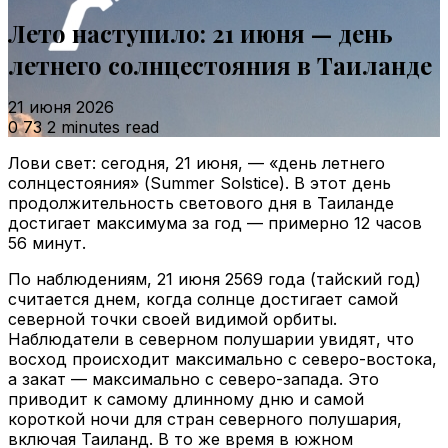
Лето наступило: 21 июня — день
летнего солнцестояния в Таиланде
21 июня 2026
0
73
2 minutes read
Лови свет: сегодня, 21 июня, — «день летнего
солнцестояния» (Summer Solstice). В этот день
продолжительность светового дня в Таиланде
достигает максимума за год — примерно 12 часов
56 минут.
По наблюдениям, 21 июня 2569 года (тайский год)
считается днем, когда солнце достигает самой
северной точки своей видимой орбиты.
Наблюдатели в северном полушарии увидят, что
восход происходит максимально с северо-востока,
а закат — максимально с северо-запада. Это
приводит к самому длинному дню и самой
короткой ночи для стран северного полушария,
включая Таиланд. В то же время в южном