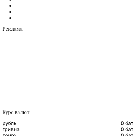
X
vk.com
Telegram
Реклама
Курс валют
рубль
0
бат
гривна
0
бат
тенге
0
бат