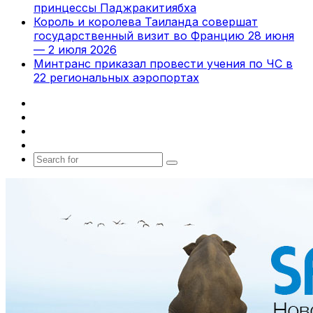
принцессы Паджракитиябха
Король и королева Таиланда совершат
государственный визит во Францию 28 июня
— 2 июля 2026
Минтранс приказал провести учения по ЧС в
22 региональных аэропортах
Facebook
X
vk.com
Telegram
Search
for