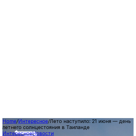
Home
/
Интересное
/
Лето наступило: 21 июня — день
летнего солнцестояния в Таиланде
Интересное
Новости