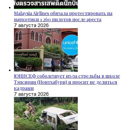
Malaysia Airlines обязала протестировать на
наркотики 1 260 пилотов после ареста
7 августа 2026
ЮНИСЕФ соболезнует из‑за стрельбы в школе
Тэпсирин (Нонтхабури) и просит не делиться
кадрами
7 августа 2026