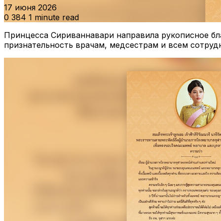
17 июня 2026
0
384
1 minute read
Принцесса Сириваннавари направила рукописное бл
признательность врачам, медсестрам и всем сотруд