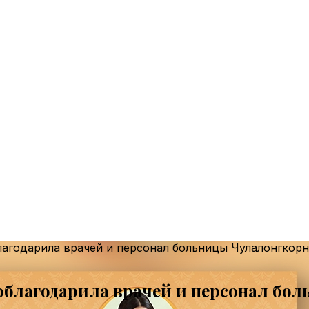
агодарила врачей и персонал больницы Чулалонгкорн
благодарила врачей и персонал бо