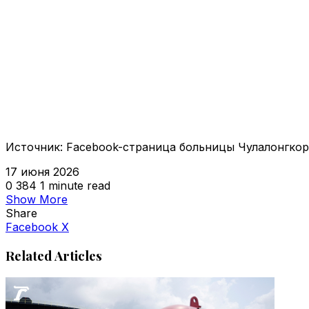
Источник: Facebook-страница больницы Чулалонгкор
17 июня 2026
0
384
1 minute read
Show More
Share
VKontakte
Odnoklassniki
WhatsApp
Telegram
Viber
Facebook
X
Related Articles