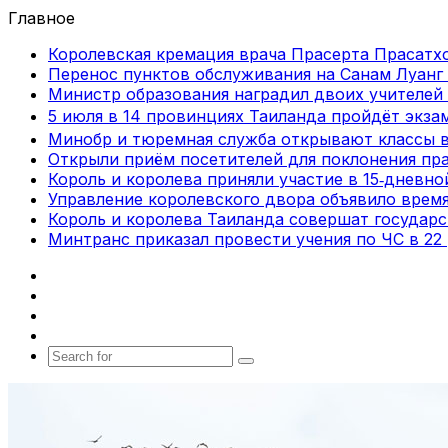
Главное
Королевская кремация врача Прасерта Прасатхо
Перенос пунктов обслуживания на Санам Луанг 
Министр образования наградил двоих учителей 
5 июля в 14 провинциях Таиланда пройдёт экза
Минобр и тюремная служба открывают классы 
Открыли приём посетителей для поклонения пра
Король и королева приняли участие в 15‑дневн
Управление королевского двора объявило врем
Король и королева Таиланда совершат государ
Минтранс приказал провести учения по ЧС в 22
Facebook
X
vk.com
Telegram
Search
for