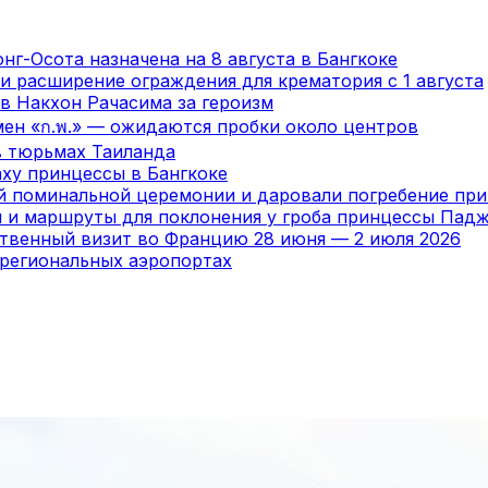
нг-Осота назначена на 8 августа в Бангкоке
и расширение ограждения для крематория с 1 августа
в Накхон Рачасима за героизм
мен «ก.พ.» — ожидаются пробки около центров
в тюрьмах Таиланда
ху принцессы в Бангкоке
ой поминальной церемонии и даровали погребение пр
я и маршруты для поклонения у гроба принцессы Пад
ственный визит во Францию 28 июня — 2 июля 2026
 региональных аэропортах