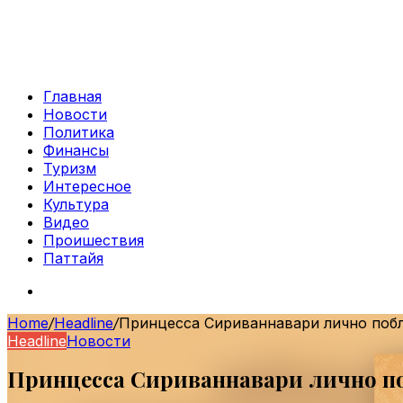
Главная
Новости
Политика
Финансы
Туризм
Интересное
Культура
Видео
Проишествия
Паттайя
Search
for
Home
/
Headline
/
Принцесса Сириваннавари лично побл
Headline
Новости
Принцесса Сириваннавари лично по