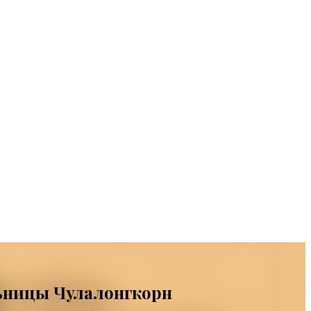
льницы Чулалонгкорн