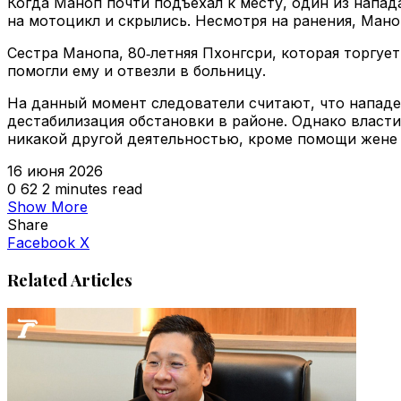
Когда Маноп почти подъехал к месту, один из напад
на мотоцикл и скрылись. Несмотря на ранения, Ман
Сестра Манопа, 80‑летняя Пхонгсри, которая торгует
помогли ему и отвезли в больницу.
На данный момент следователи считают, что нападе
дестабилизация обстановки в районе. Однако власт
никакой другой деятельностью, кроме помощи жене 
16 июня 2026
0
62
2 minutes read
Show More
Share
VKontakte
Odnoklassniki
WhatsApp
Telegram
Viber
Facebook
X
Related Articles