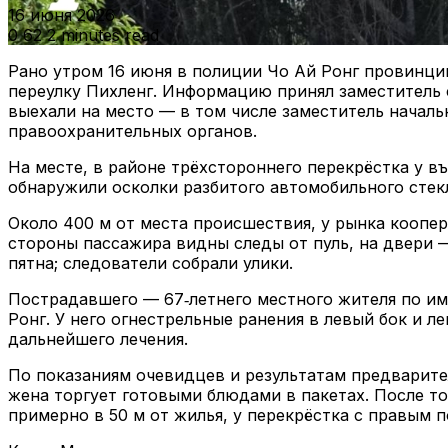
16 июня 2026
0
62
2 minutes read
Рано утром 16 июня в полиции Чо Ай Ронг провинци
переулку Пихленг. Информацию принял заместитель 
выехали на место — в том числе заместитель начал
правоохранительных органов.
На месте, в районе трёхстороннего перекрёстка у в
обнаружили осколки разбитого автомобильного стек
Около 400 м от места происшествия, у рынка коопер
стороны пассажира видны следы от пуль, на двери —
пятна; следователи собрали улики.
Пострадавшего — 67‑летнего местного жителя по и
Ронг. У него огнестрельные ранения в левый бок и 
дальнейшего лечения.
По показаниям очевидцев и результатам предварите
жена торгует готовыми блюдами в пакетах. После тог
примерно в 50 м от жилья, у перекрёстка с правым