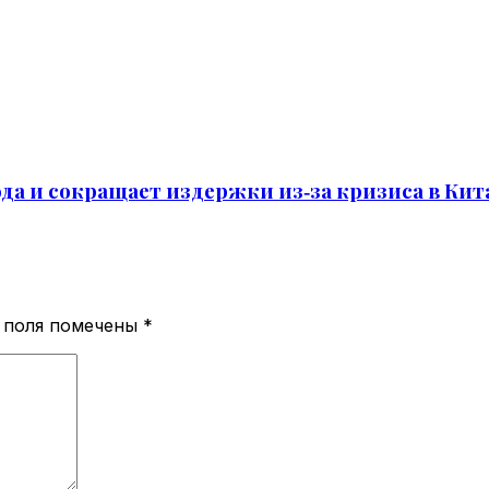
года и сокращает издержки из‑за кризиса в Кит
 поля помечены
*