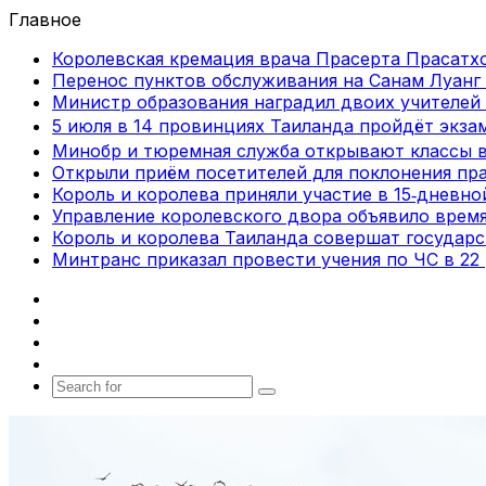
Главное
Королевская кремация врача Прасерта Прасатхо
Перенос пунктов обслуживания на Санам Луанг 
Министр образования наградил двоих учителей 
5 июля в 14 провинциях Таиланда пройдёт экза
Минобр и тюремная служба открывают классы 
Открыли приём посетителей для поклонения пра
Король и королева приняли участие в 15‑дневн
Управление королевского двора объявило врем
Король и королева Таиланда совершат государ
Минтранс приказал провести учения по ЧС в 22
Facebook
X
vk.com
Telegram
Search
for