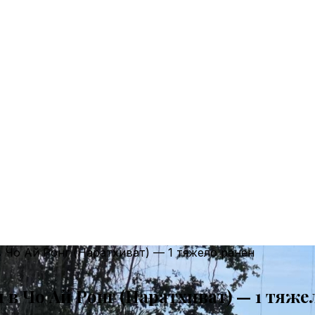
 Чо Ай Ронг (Наратхиват) — 1 тяжело ранен
в Чо Ай Ронг (Наратхиват) — 1 тяже