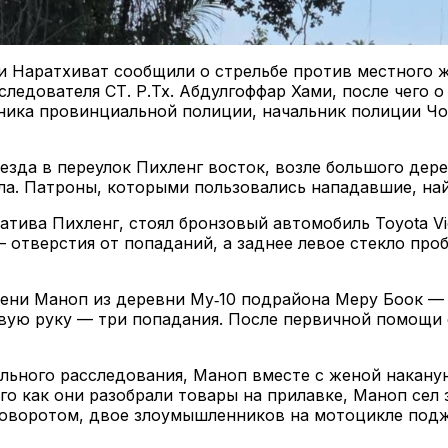
и Наратхиват сообщили о стрельбе против местного ж
следователя СТ. Р.Тх. Абдулгоффар Хами, после чего
ьника провинциальной полиции, начальник полиции Чо
ъезда в переулок Пихленг восток, возле большого дер
ла. Патроны, которыми пользовались нападавшие, най
атива Пихленг, стоял бронзовый автомобиль Toyota Vi
 отверстия от попаданий, а заднее левое стекло про
мени Маноп из деревни Му‑10 подрайона Меру Боок —
левую руку — три попадания. После первичной помощи
льного расследования, Маноп вместе с женой наканун
о как они разобрали товары на прилавке, Маноп сел з
 поворотом, двое злоумышленников на мотоцикле под