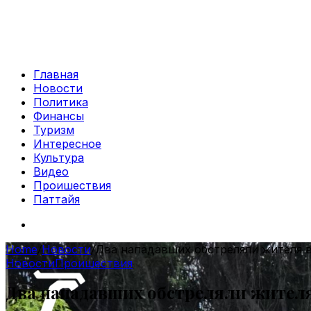
Главная
Новости
Политика
Финансы
Туризм
Интересное
Культура
Видео
Проишествия
Паттайя
Search
for
Home
/
Новости
/
Два нападавших обстреляли жителя в
Новости
Проишествия
Два нападавших обстреляли жителя 