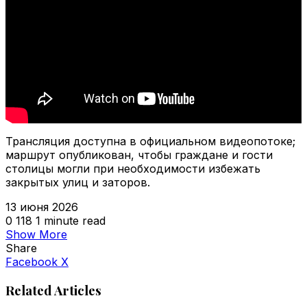
Трансляция доступна в официальном видеопотоке;
маршрут опубликован, чтобы граждане и гости
столицы могли при необходимости избежать
закрытых улиц и заторов.
13 июня 2026
0
118
1 minute read
Show More
Share
VKontakte
Odnoklassniki
WhatsApp
Telegram
Viber
Facebook
X
Related Articles