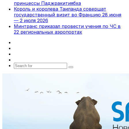
принцессы Паджракитиябха
Король и королева Таиланда совершат
государственный визит во Францию 28 июня
— 2 июля 2026
Минтранс приказал провести учения по ЧС в
22 региональных аэропортах
Facebook
X
vk.com
Telegram
Search
for