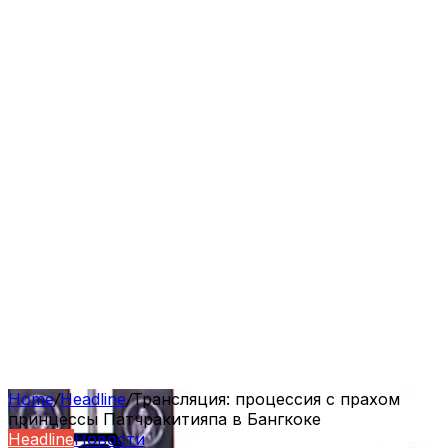
Home
/
Headline
/
Трансляция: процессия с прахом
принцессы Патчракитияпа в Бангкоке
Headline
Новости