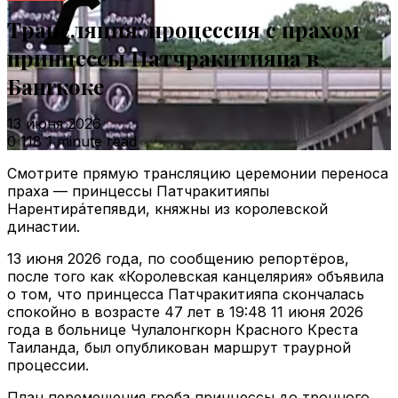
Трансляция: процессия с прахом
принцессы Патчракитияпа в
Бангкоке
13 июня 2026
0
118
1 minute read
Смотрите прямую трансляцию церемонии переноса
праха — принцессы Патчракитияпы
Нарентирáтепявди, княжны из королевской
династии.
13 июня 2026 года, по сообщению репортёров,
после того как «Королевская канцелярия» объявила
о том, что принцесса Патчракитияпа скончалась
спокойно в возрасте 47 лет в 19:48 11 июня 2026
года в больнице Чулалонгкорн Красного Креста
Таиланда, был опубликован маршрут траурной
процессии.
План перемещения гроба принцессы до тронного