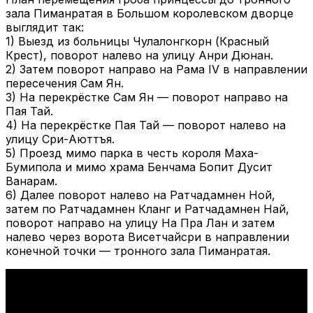
зала Пиманратая в Большом королевском дворце
выглядит так:
1) Выезд из больницы Чулалонгкорн (Красный
Крест), поворот налево на улицу Анри Дюнан.
2) Затем поворот направо на Рама IV в направлении
пересечения Сам Ян.
3) На перекрёстке Сам Ян — поворот направо на
Пая Тай.
4) На перекрёстке Пая Тай — поворот налево на
улицу Сри-Аюттъя.
5) Проезд мимо парка в честь короля Маха-
Бумипола и мимо храма Бенчама Бопит Дусит
Ванарам.
6) Далее поворот налево на Ратчадамнен Ной,
затем по Ратчадамнен Кланг и Ратчадамнен Най,
поворот направо на улицу На Пра Лан и затем
налево через ворота Висетчайсри в направлении
конечной точки — тронного зала Пиманратая.