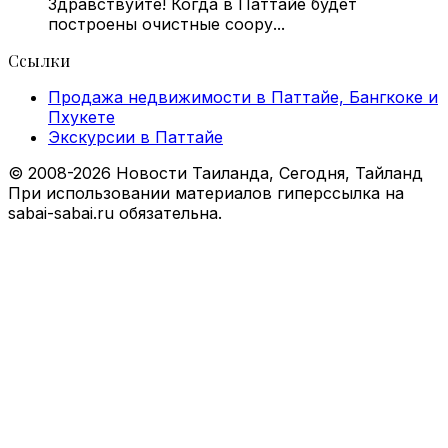
Здравствуйте! Когда в Паттайе будет
построены очистные соору...
Ссылки
Продажа недвижимости в Паттайе, Бангкоке и
Пхукете
Экскурсии в Паттайе
© 2008-2026 Новости Таиланда, Сегодня, Тайланд
При использовании материалов гиперссылка на
sabai-sabai.ru обязательна.
Facebook
X
VKontakte
Odnoklassniki
WhatsApp
Telegram
Viber
Back
to
top
button