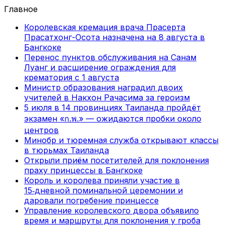
Главное
Королевская кремация врача Прасерта
Прасатхонг-Осота назначена на 8 августа в
Бангкоке
Перенос пунктов обслуживания на Санам
Луанг и расширение ограждения для
крематория с 1 августа
Министр образования наградил двоих
учителей в Накхон Рачасима за героизм
5 июля в 14 провинциях Таиланда пройдёт
экзамен «ก.พ.» — ожидаются пробки около
центров
Минобр и тюремная служба открывают классы
в тюрьмах Таиланда
Открыли приём посетителей для поклонения
праху принцессы в Бангкоке
Король и королева приняли участие в
15‑дневной поминальной церемонии и
даровали погребение принцессе
Управление королевского двора объявило
время и маршруты для поклонения у гроба