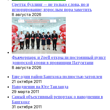
Сретта: буллинг — не только слова, но и
игнорирование; взрослым пора заметить
8 августа 2026
Фьючерпарк и Zpell открыли постоянный пункт
донорской крови в провинции Патумтани
8 августа 2026
Еще один район Бангкока полностью затоплен
21 октября 2011
Наводнения на Юге Таиланда
29 марта 2011
Самый объективный репортаж о наводнении в
Бангкоке
31 октября 2011