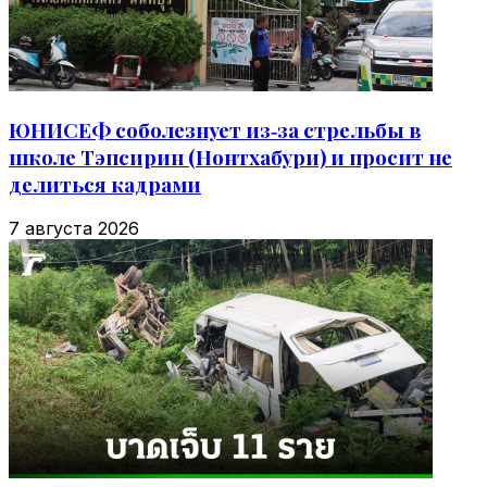
ЮНИСЕФ соболезнует из‑за стрельбы в
школе Тэпсирин (Нонтхабури) и просит не
делиться кадрами
7 августа 2026