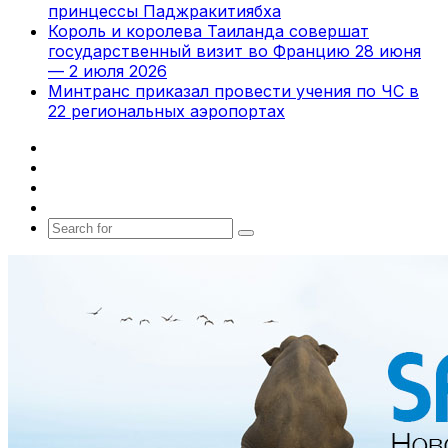
принцессы Паджракитиябха
Король и королева Таиланда совершат
государственный визит во Францию 28 июня
— 2 июля 2026
Минтранс приказал провести учения по ЧС в
22 региональных аэропортах
Facebook
X
vk.com
Telegram
Search
for