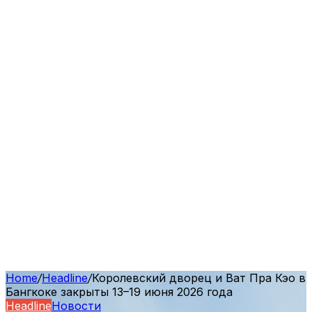
Home
/
Headline
/
Королевский дворец и Ват Пра Кэо в
Бангкоке закрыты 13–19 июня 2026 года
Headline
Новости