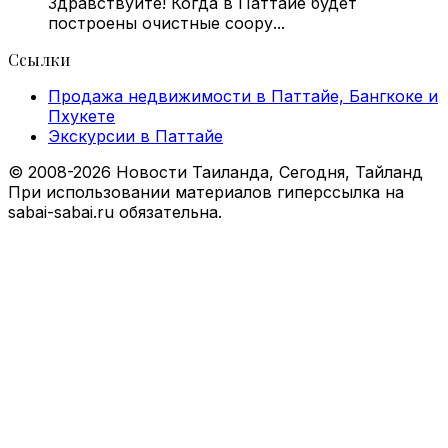
Здравствуйте! Когда в Паттайе будет
построены очистные соору...
Ссылки
Продажа недвижимости в Паттайе, Бангкоке и
Пхукете
Экскурсии в Паттайе
© 2008-2026 Новости Таиланда, Сегодня, Тайланд
При использовании материалов гиперссылка на
sabai-sabai.ru обязательна.
Facebook
X
VKontakte
Odnoklassniki
WhatsApp
Telegram
Viber
Back
to
top
button