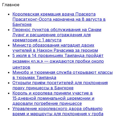
Главное
Королевская кремация врача Прасерта
Прасатхонг-Осота назначена на 8 августа в
Бангкоке
Перенос пунктов обслуживания на Санам
Луанг и расширение ограждения для
крематория с 1 августа
Министр образования наградил двоих
учителей в Накхон Рачасима за героизм
5 июля в 14 провинциях Таиланда пройдёт
экзамен «ก.พ.» — ожидаются пробки около
центров
Минобр и тюремная служба открывают классы
в тюрьмах Таиланда
Открыли приём посетителей для поклонения
праху принцессы в Бангкоке
Король и королева приняли участие в
15‑дневной поминальной церемонии и
даровали погребение принцессе
Управление королевского двора объявило
время и маршруты для поклонения у гроба