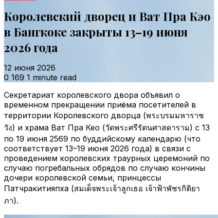
Королевский дворец и Ват Пра Кэо
в Бангкоке закрыты 13–19 июня
2026 года
12 июня 2026
0
169
1 minute read
Секретариат королевского двора объявил о
временном прекращении приёма посетителей в
территории Королевского дворца (พระบรมมหาราช
วัง) и храма Ват Пра Кео (วัดพระศรีรัตนศาสดาราม) с 13
по 19 июня 2569 по буддийскому календарю (что
соответствует 13–19 июня 2026 года) в связи с
проведением королевских траурных церемоний по
случаю погребальных обрядов по случаю кончины
дочери королевской семьи, принцессы
Патчракитияпха (สมเด็จพระเจ้าลูกเธอ เจ้าฟ้าพัชรกิติยา
ภา).