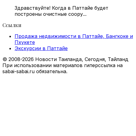
Здравствуйте! Когда в Паттайе будет
построены очистные соору...
Ссылки
Продажа недвижимости в Паттайе, Бангкоке и
Пхукете
Экскурсии в Паттайе
© 2008-2026 Новости Таиланда, Сегодня, Тайланд
При использовании материалов гиперссылка на
sabai-sabai.ru обязательна.
Facebook
X
VKontakte
Odnoklassniki
WhatsApp
Telegram
Viber
Back
to
top
button