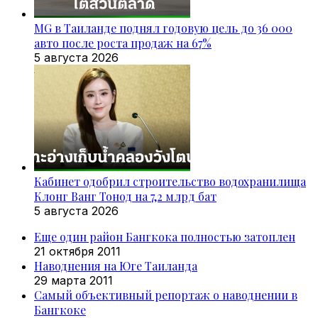
MG в Таиланде поднял годовую цель до 36 000
авто после роста продаж на 67%
5 августа 2026
Кабинет одобрил строительство водохранилища
Клонг Ванг Тонод на 7,2 млрд бат
5 августа 2026
Еще один район Бангкока полностью затоплен
21 октября 2011
Наводнения на Юге Таиланда
29 марта 2011
Самый объективный репортаж о наводнении в
Бангкоке