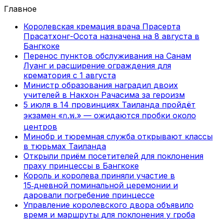
Главное
Королевская кремация врача Прасерта
Прасатхонг-Осота назначена на 8 августа в
Бангкоке
Перенос пунктов обслуживания на Санам
Луанг и расширение ограждения для
крематория с 1 августа
Министр образования наградил двоих
учителей в Накхон Рачасима за героизм
5 июля в 14 провинциях Таиланда пройдёт
экзамен «ก.พ.» — ожидаются пробки около
центров
Минобр и тюремная служба открывают классы
в тюрьмах Таиланда
Открыли приём посетителей для поклонения
праху принцессы в Бангкоке
Король и королева приняли участие в
15‑дневной поминальной церемонии и
даровали погребение принцессе
Управление королевского двора объявило
время и маршруты для поклонения у гроба