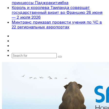
принцессы Паджракитиябха
Король и королева Таиланда совершат
государственный визит во Францию 28 июня
— 2 июля 2026
Минтранс приказал провести учения по ЧС в
22 региональных аэропортах
Facebook
X
vk.com
Telegram
Search
for