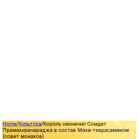
Home
/
Культура
/
Король назначил Сомдет
Прамахирачараджа в состав Маха-тхерасамаком
(совет монахов)