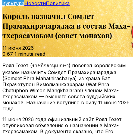
Культура
Новости
Политика
Король назначил Сомдет
Прамахирачараджа в состав Маха-
тхерасамаком (совет монахов)
11 июня 2026
0
67
1 minute read
Роял Гезет (ราชกิจจานุเบกษา) повелел королевским
указом назначить Сомдет Прамахирачараджа
(Somdet Phra Mahathiracharya) из храма Ват
Пхрачетупон Вимолманкхарарам (Wat Phra
Chetuphon Wimon Mangkhalaram) членом Маха-
тхерасамаком — высшего совета буддийских
монахов. Назначение вступило в силу 11 июня 2026
года.
11 июня 2026 года официальный сайт Роял Гезет
опубликовал объявление о назначении в Маха-
тхерасамаком. В документе сказано, что Его