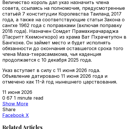
Величество король дал указ назначить члена
совета, ссылаясь на полномочия, предусмотренные
статьёй 7 конституции Королевства Таиланд 2017
года, а также на соответствующие статьи Закона о
сангхе 1962 года с поправками (включая поправку
2018 года). Назначен Сомдет Прамахирачараджа
(Пасритт Кхемонгкоро) из храма Ват Пхрачетупон в
Бангкоке. Он займет место и будет исполнять
обязанности до окончания оставшегося срока того
члена Маха-тхерасамакома, чья каденция
продолжается с 10 декабря 2025 года.
Указ вступает в силу с 11 июня 2026 года.
Объявление датировано 11 июня 2026 года и
отмечено как 11-й год нынешнего царствования.
11 июня 2026
0
67
1 minute read
Show More
Share
VKontakte
Odnoklassniki
WhatsApp
Telegram
Viber
Facebook
X
Related Articles