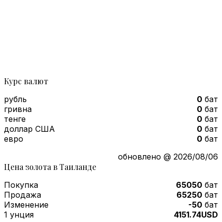
Курс валют
рубль
0
бат
гривна
0
бат
тенге
0
бат
доллар США
0
бат
евро
0
бат
обновлено @ 2026/08/06
Цена золота в Таиланде
Покупка
65050
бат
Продажа
65250
бат
Изменение
-50
бат
1 унция
4151.74USD