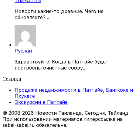
Thai-Online
Новости какие-то древние. Чего не
обновляете?...
Руслан
Здравствуйте! Когда в Паттайе будет
построены очистные соору...
Ссылки
Продажа недвижимости в Паттайе, Бангкоке и
Пхукете
Экскурсии в Паттайе
© 2008-2026 Новости Таиланда, Сегодня, Тайланд
При использовании материалов гиперссылка на
sabai-sabai.ru обязательна.
Facebook
X
VKontakte
Odnoklassniki
WhatsApp
Telegram
Viber
Back