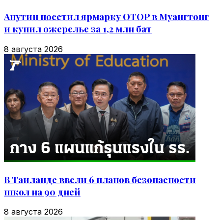
Анутин посетил ярмарку OTOP в Муангтонг
и купил ожерелье за 1,2 млн бат
8 августа 2026
В Таиланде ввели 6 планов безопасности
школ на 90 дней
8 августа 2026