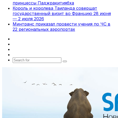
принцессы Паджракитиябха
Король и королева Таиланда совершат
государственный визит во Францию 28 июня
— 2 июля 2026
Минтранс приказал провести учения по ЧС в
22 региональных аэропортах
Facebook
X
vk.com
Telegram
Search
for