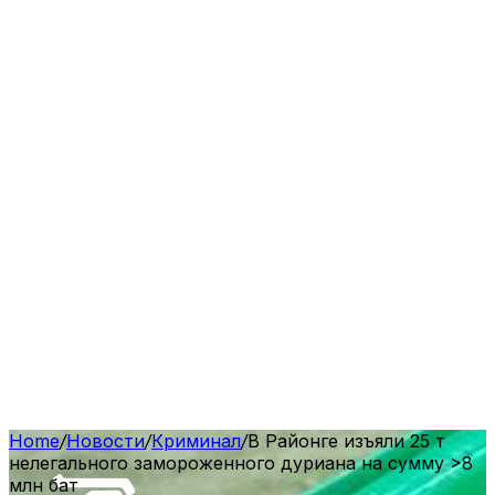
Home
/
Новости
/
Криминал
/
В Районге изъяли 25 т
нелегального замороженного дуриана на сумму >8
млн бат