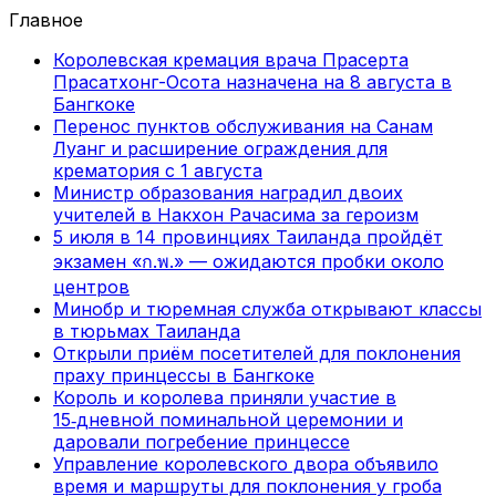
Главное
Королевская кремация врача Прасерта
Прасатхонг-Осота назначена на 8 августа в
Бангкоке
Перенос пунктов обслуживания на Санам
Луанг и расширение ограждения для
крематория с 1 августа
Министр образования наградил двоих
учителей в Накхон Рачасима за героизм
5 июля в 14 провинциях Таиланда пройдёт
экзамен «ก.พ.» — ожидаются пробки около
центров
Минобр и тюремная служба открывают классы
в тюрьмах Таиланда
Открыли приём посетителей для поклонения
праху принцессы в Бангкоке
Король и королева приняли участие в
15‑дневной поминальной церемонии и
даровали погребение принцессе
Управление королевского двора объявило
время и маршруты для поклонения у гроба