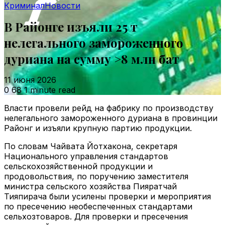
Криминал
Новости
В Районге изъяли 25 т
нелегального замороженного
дуриана на сумму >8 млн бат
11 июня 2026
0
68
1 minute read
Власти провели рейд на фабрику по производству
нелегального замороженного дуриана в провинции
Районг и изъяли крупную партию продукции.
По словам Чайвата Йотхакона, секретаря
Национального управления стандартов
сельскохозяйственной продукции и
продовольствия, по поручению заместителя
министра сельского хозяйства Пияратчай
Тияпирача были усилены проверки и мероприятия
по пресечению необеспеченных стандартами
сельхозтоваров. Для проверки и пресечения