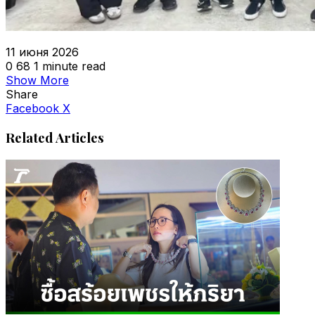
11 июня 2026
0
68
1 minute read
Show More
Share
VKontakte
Odnoklassniki
WhatsApp
Telegram
Viber
Facebook
X
Related Articles