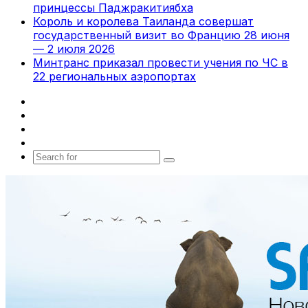
принцессы Паджракитиябха
Король и королева Таиланда совершат
государственный визит во Францию 28 июня
— 2 июля 2026
Минтранс приказал провести учения по ЧС в
22 региональных аэропортах
Facebook
X
vk.com
Telegram
Search
for