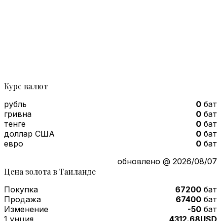
Курс валют
рубль
0
бат
гривна
0
бат
тенге
0
бат
доллар США
0
бат
евро
0
бат
обновлено @ 2026/08/07
Цена золота в Таиланде
Покупка
67200
бат
Продажа
67400
бат
Изменение
-50
бат
1 унция
4312.68USD