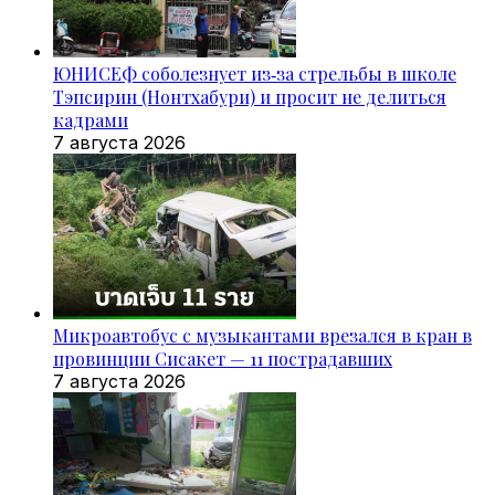
ЮНИСЕФ соболезнует из‑за стрельбы в школе
Тэпсирин (Нонтхабури) и просит не делиться
кадрами
7 августа 2026
Микроавтобус с музыкантами врезался в кран в
провинции Сисакет — 11 пострадавших
7 августа 2026