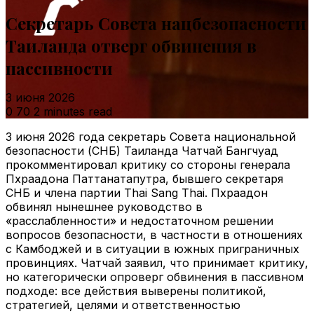
Секретарь Совета нацбезопасности
Таиланда отверг обвинения в
пассивности
3 июня 2026
0
70
2 minutes read
3 июня 2026 года секретарь Совета национальной
безопасности (СНБ) Таиланда Чатчай Бангчуад
прокомментировал критику со стороны генерала
Пхраадона Паттанатапутра, бывшего секретаря
СНБ и члена партии Thai Sang Thai. Пхраадон
обвинял нынешнее руководство в
«расслабленности» и недостаточном решении
вопросов безопасности, в частности в отношениях
с Камбоджей и в ситуации в южных приграничных
провинциях. Чатчай заявил, что принимает критику,
но категорически опроверг обвинения в пассивном
подходе: все действия выверены политикой,
стратегией, целями и ответственностью