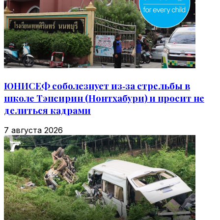
ЮНИСЕФ соболезнует из‑за стрельбы в
школе Тэпсирин (Нонтхабури) и просит не
делиться кадрами
7 августа 2026