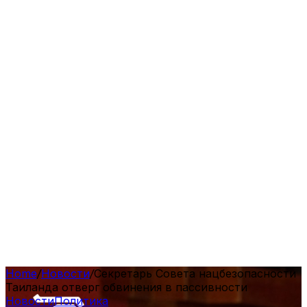
Home
/
Новости
/
Секретарь Совета нацбезопасности
Таиланда отверг обвинения в пассивности
Новости
Политика