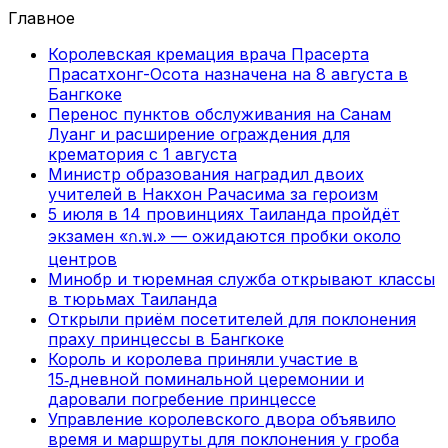
Главное
Королевская кремация врача Прасерта
Прасатхонг-Осота назначена на 8 августа в
Бангкоке
Перенос пунктов обслуживания на Санам
Луанг и расширение ограждения для
крематория с 1 августа
Министр образования наградил двоих
учителей в Накхон Рачасима за героизм
5 июля в 14 провинциях Таиланда пройдёт
экзамен «ก.พ.» — ожидаются пробки около
центров
Минобр и тюремная служба открывают классы
в тюрьмах Таиланда
Открыли приём посетителей для поклонения
праху принцессы в Бангкоке
Король и королева приняли участие в
15‑дневной поминальной церемонии и
даровали погребение принцессе
Управление королевского двора объявило
время и маршруты для поклонения у гроба