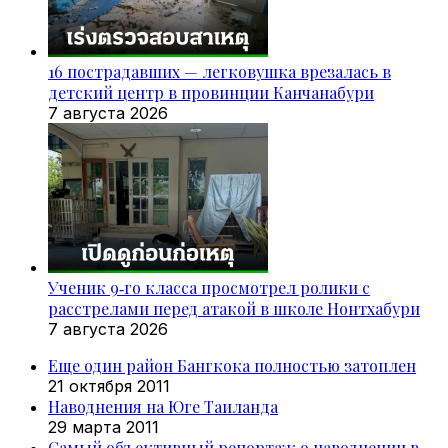
16 пострадавших — легковушка врезалась в
детский центр в провинции Канчанабури
7 августа 2026
Ученик 9‑го класса просмотрел ролики с
расстрелами перед атакой в школе Нонтхабури
7 августа 2026
Еще один район Бангкока полностью затоплен
21 октября 2011
Наводнения на Юге Таиланда
29 марта 2011
Самый объективный репортаж о наводнении в