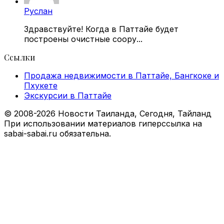
Руслан
Здравствуйте! Когда в Паттайе будет
построены очистные соору...
Ссылки
Продажа недвижимости в Паттайе, Бангкоке и
Пхукете
Экскурсии в Паттайе
© 2008-2026 Новости Таиланда, Сегодня, Тайланд
При использовании материалов гиперссылка на
sabai-sabai.ru обязательна.
Facebook
X
VKontakte
Odnoklassniki
WhatsApp
Telegram
Viber
Back
to
top
button