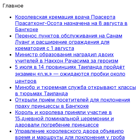
Главное
Королевская кремация врача Прасерта
Прасатхонг-Осота назначена на 8 августа в
Бангкоке
Перенос пунктов обслуживания на Санам
Луанг и расширение ограждения для
крематория с 1 августа
Министр образования наградил двоих
учителей в Накхон Рачасима за героизм
5 июля в 14 провинциях Таиланда пройдёт
экзамен «ก.พ.» — ожидаются пробки около
центров
Минобр и тюремная служба открывают классы
в тюрьмах Таиланда
Открыли приём посетителей для поклонения
праху принцессы в Бангкоке
Король и королева приняли участие в
15‑дневной поминальной церемонии и
даровали погребение принцессе
Управление королевского двора объявило
время и маршруты для поклонения у гроба