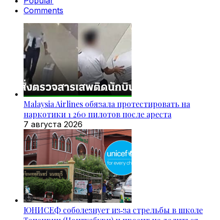
Popular
Comments
Malaysia Airlines обязала протестировать на
наркотики 1 260 пилотов после ареста
7 августа 2026
ЮНИСЕФ соболезнует из‑за стрельбы в школе