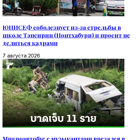
ЮНИСЕФ соболезнует из‑за стрельбы в
школе Тэпсирин (Нонтхабури) и просит не
делиться кадрами
7 августа 2026
Микроавтобус с музыкантами врезался в