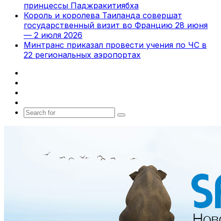
принцессы Паджракитиябха
Король и королева Таиланда совершат
государственный визит во Францию 28 июня
— 2 июля 2026
Минтранс приказал провести учения по ЧС в
22 региональных аэропортах
Facebook
X
vk.com
Telegram
Search
for