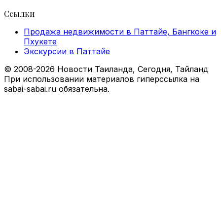
Ссылки
Продажа недвижимости в Паттайе, Бангкоке и
Пхукете
Экскурсии в Паттайе
© 2008-2026 Новости Таиланда, Сегодня, Тайланд
При использовании материалов гиперссылка на
sabai-sabai.ru обязательна.
Facebook
X
VKontakte
Odnoklassniki
WhatsApp
Telegram
Viber
Back
to
top
button