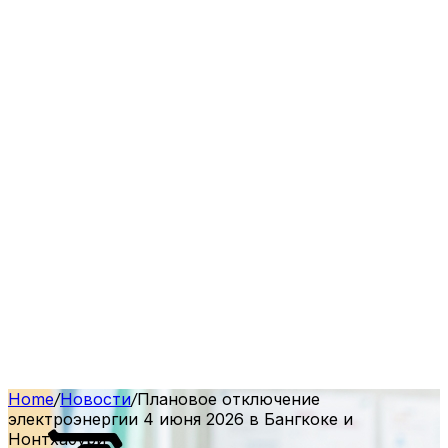
Home
/
Новости
/
Плановое отключение
электроэнергии 4 июня 2026 в Бангкоке и
Нонтхабури