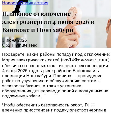
Новости
Проишествия
Плановое отключение
электроэнергии 4 июня 2026 в
Бангкоке и Нонтхабури
3 июня 2026
0
52
1 minute read
Проверьте, какие районы попадут под отключение:
Мэрия электрических сетей (การไฟฟ้านครหลวง, กฟน.)
объявила о плановых отключениях электроэнергии
4 июня 2026 года в ряде районов Бангкока и в
провинции Нонтхабури. Причина — проведение
работ по улучшению и обслуживанию системы
электроснабжения, а также установка
оборудования для перевода линий с воздушных на
подземные кабели.
Чтобы обеспечить безопасность работ, ГФН
временно приостановит подачу электроэнергии в