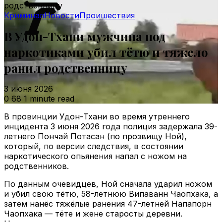
родственницу
Криминал
Новости
Проишествия
В Удон-Тхани мужчина под
наркотиками убил тётю и тяжело
ранил родственницу
3 июня 2026
0
68
1 minute read
В провинции Удон-Тхани во время утреннего
инцидента 3 июня 2026 года полиция задержала 39-
летнего Пончай Потаcан (по прозвищу Ной),
который, по версии следствия, в состоянии
наркотического опьянения напал с ножом на
родственников.
По данным очевидцев, Ной сначала ударил ножом
и убил свою тётю, 58-летнюю Випаванн Чаопхака, а
затем нанёс тяжёлые ранения 47-летней Напапорн
Чаопхака — тёте и жене старосты деревни.