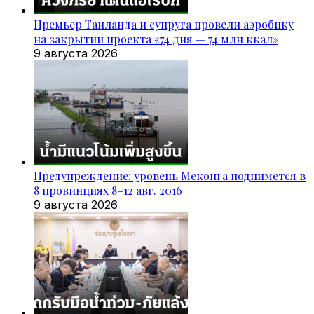
Премьер Таиланда и супруга провели аэробику
на закрытии проекта «74 дня — 74 млн ккал»
9 августа 2026
Предупреждение: уровень Меконга поднимется в
8 провинциях 8–12 авг. 2016
9 августа 2026