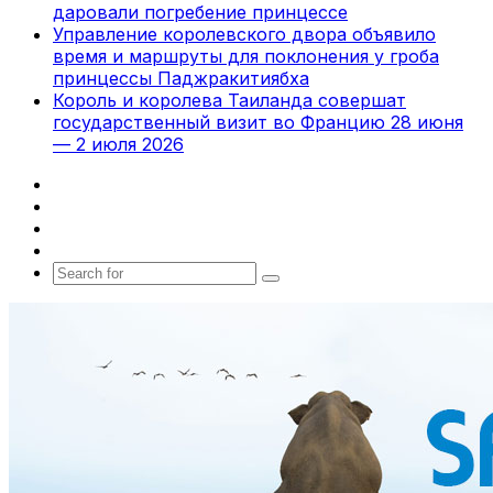
даровали погребение принцессе
Управление королевского двора объявило
время и маршруты для поклонения у гроба
принцессы Паджракитиябха
Король и королева Таиланда совершат
государственный визит во Францию 28 июня
— 2 июля 2026
Facebook
X
vk.com
Telegram
Search
for