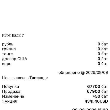
Курс валют
рубль
0
бат
гривна
0
бат
тенге
0
бат
доллар США
0
бат
евро
0
бат
обновлено @ 2026/08/09
Цена золота в Таиланде
Покупка
67700
бат
Продажа
67900
бат
Изменение
+50
бат
1 унция
4341.46USD
09-08-2026 15:20