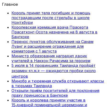
Главное
Король принял тела погибших и помощь
пострадавшим после стрельбы в школе
Нонтхбури
Королевская кремация врача Прасерта
Прасатхонг-Осота назначена на 8 августа в
Бангкоке
Перенос пунктов обслуживания на Санам
Луанг и расширение ограждения для
крематория с 1 августа
Министр образования наградил двоих
учителей в Накхон Рачасима за героизм
5 июля в 14 провинциях Таиланда пройдёт
экзамен «ก.พ.» — ожидаются пробки около
центров
Минобр и тюремная служба открывают классы
в тюрьмах Таиланда
Открыли приём посетителей для поклонения
праху принцессы в Бангкоке
Король и королева приняли участие в
15‑дневной поминальной церемонии и