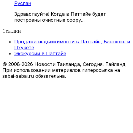
Руслан
Здравствуйте! Когда в Паттайе будет
построены очистные соору...
Ссылки
Продажа недвижимости в Паттайе, Бангкоке и
Пхукете
Экскурсии в Паттайе
© 2008-2026 Новости Таиланда, Сегодня, Тайланд
При использовании материалов гиперссылка на
sabai-sabai.ru обязательна.
Facebook
X
VKontakte
Odnoklassniki
WhatsApp
Telegram
Viber
Back
to
top
button