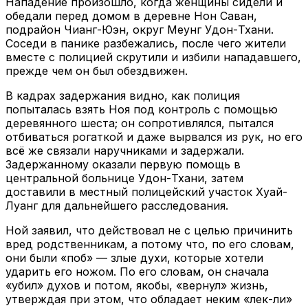
Нападение произошло, когда женщины сидели и
обедали перед домом в деревне Нон Саван,
подрайон Чианг-Юэн, округ Меунг Удон-Тхани.
Соседи в панике разбежались, после чего жители
вместе с полицией скрутили и избили нападавшего,
прежде чем он был обездвижен.
В кадрах задержания видно, как полиция
попыталась взять Ноя под контроль с помощью
деревянного шестa; он сопротивлялся, пытался
отбиваться рогаткой и даже вырвался из рук, но его
всё же связали наручниками и задержали.
Задержанному оказали первую помощь в
центральной больнице Удон-Тхани, затем
доставили в местный полицейский участок Хуай-
Луанг для дальнейшего расследования.
Ной заявил, что действовал не с целью причинить
вред родственникам, а потому что, по его словам,
они были «поб» — злые духи, которые хотели
ударить его ножом. По его словам, он сначала
«убил» духов и потом, якобы, «вернул» жизнь,
утверждая при этом, что обладает неким «лек-ли»