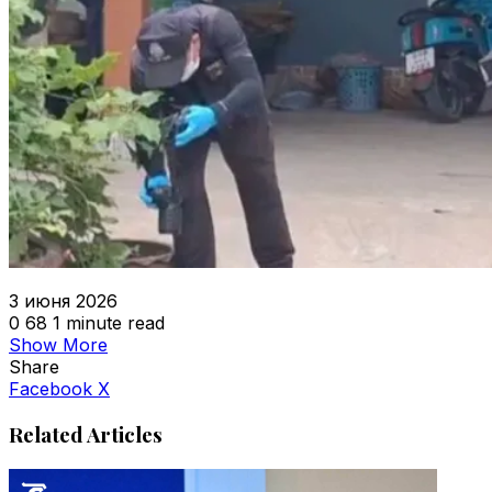
3 июня 2026
0
68
1 minute read
Show More
Share
VKontakte
Odnoklassniki
WhatsApp
Telegram
Viber
Facebook
X
Related Articles