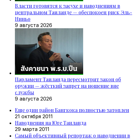
Власти готовятся к засухе и наводнениям в
центральном Таиланде — обеспокоен риск Эль-
Ниньо
9 августа 2026
Парламент Таиланда пересмотрит закон об
оружии — жёсткий запрет на ношение вне
службы
9 августа 2026
Еще один район Бангкока полностью затоплен
21 октября 2011
Наводнения на Юге Таиланда
29 марта 2011
Самый объективный репортаж о наводнении в