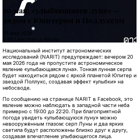
20 мая: «улыбающаяся луна» —
рядом с Юпитером и Поллуксом
20 мая 2026
0
93
Less than a minute
Национальный институт астрономических
исследований (NARIT) предупреждает: вечером 20
мая 2026 года не пропустите астрономическое
явление «улыбающаяся луна». Тонкая лунная серпа
будет находиться рядом с яркой планетой Юпитер и
звездой Поллукс, создавая эффект «улыбки» на
небосводе.
По сообщению на странице NARIT в Facebook, это
явление можно наблюдать в западной части неба
примерно с 19:00 до 22:20. При благоприятной
погоде увидеть «улыбающуюся луну» можно
невооружённым глазом: серп Луны и два ярких
светила будут расположены близко друг к другу,
создавая впечатление улыбающегося лица.