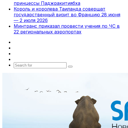
принцессы Паджракитиябха
Король и королева Таиланда совершат
государственный визит во Францию 28 июня
— 2 июля 2026
Минтранс приказал провести учения по ЧС в
22 региональных аэропортах
Facebook
X
vk.com
Telegram
Search
for