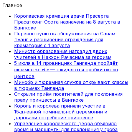
Главное
Королевская кремация врача Прасерта
Прасатхонг-Осота назначена на 8 августа в
Бангкоке
Перенос пунктов обслуживания на Санам
Луанг и расширение ограждения для
крематория с 1 августа
Министр образования наградил двоих
учителей в Накхон Рачасима за героизм
5 июля в 14 провинциях Таиланда пройдёт
экзамен «ก.พ.» — ожидаются пробки около
центров
Минобр и тюремная служба открывают классы
в тюрьмах Таиланда
Открыли приём посетителей для поклонения
праху принцессы в Бангкоке
Король и королева приняли участие в
15‑дневной поминальной церемонии и
даровали погребение принцессе
Управление королевского двора объявило
время и маршруты для поклонения у гроба