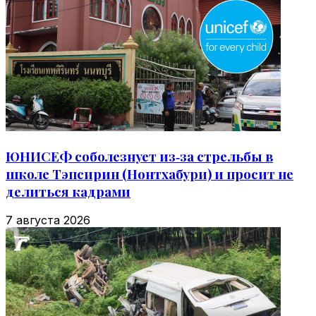
ЮНИСЕФ соболезнует из‑за стрельбы в
школе Тэпсирин (Нонтхабури) и просит не
делиться кадрами
7 августа 2026