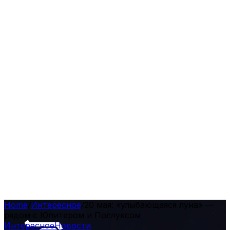
Home
/
Интересное
/
20 мая: «улыбающаяся луна» —
рядом с Юпитером и Поллуксом
Интересное
Новости