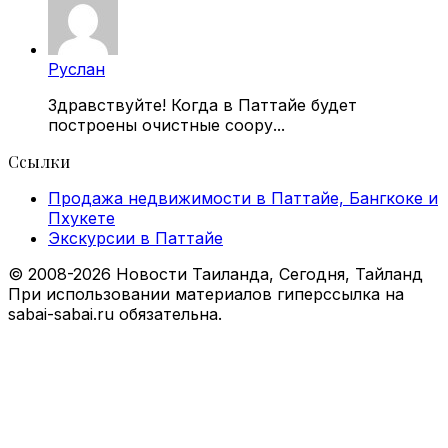
Руслан
Здравствуйте! Когда в Паттайе будет
построены очистные соору...
Ссылки
Продажа недвижимости в Паттайе, Бангкоке и
Пхукете
Экскурсии в Паттайе
© 2008-2026 Новости Таиланда, Сегодня, Тайланд
При использовании материалов гиперссылка на
sabai-sabai.ru обязательна.
Facebook
X
VKontakte
Odnoklassniki
WhatsApp
Telegram
Viber
Back
to
top
button