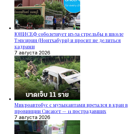
ЮНИСЕФ соболезнует из‑за стрельбы в школе
Тэпсирин (Нонтхабури) и просит не делиться
кадрами
7 августа 2026
Микроавтобус с музыкантами врезался в кран в
провинции Сисакет — 11 пострадавших
7 августа 2026